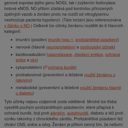
genové exprese jejího genu NOS3, tak i zvýšením fosforylace
hotové eNOS. NO přitom zůstává pod kontrolou přirozených
zpětných vazeb a ženšen proto na rozdíl od nitroglycerinu
neohrožuje pacienta hypotenzí. (Tato tvrzení jsou referencována
v článku o NO
.) Celkově lze účinky ženšenu rozdělit do 6 hlavních
kategorií:
imunitní (posílení
imunity typu 1
,
protizánětlivé působení
)
nervové (hlavně
neuroprotektivní
a
nootropický účinek
)
kardiovaskulární (
vasorelaxace
,
zlepšení erekce
,
ochrana
srdce
a
cév
)
cytoprotektivní (
ochrana buněk
)
protirakovinné (preventivní a léčebné
využití ženšenu u
rakoviny
)
metabolické (preventivní a léčebné
využití ženšenu hlavně
u diabetu
)
Tyto účinky nejsou vzájemně zcela oddělené. Mnohé lze třeba
vysvětlit pouhým protizánětlivým působením, které přispívá k
ochraně buněk, boji proti
alergiím
,
autoimunitě
, diabetu a též proti
vzniku rakoviny z chronického zánětu. Protizánětlivé působení též
chrání CNS, srdce a cévy. Ženšen je přitom cenný tím, že netlumí