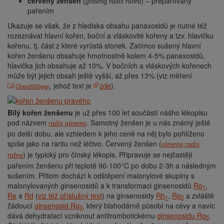
červený ženšen
(
) – preparovaný
ginseng radix rubra
pařením
Ukazuje se však, že z hlediska obsahu panaxosidů je nutné též
rozeznávat hlavní kořen, boční a vláskovité kořeny a tzv. hlavičku
kořenu, tj. část z které vyrůstá stonek. Zatímco sušený hlavní
kořen ženšenu obsahuje hmotnostně kolem 4-5% panaxosidů,
hlavička jich obsahuje až 10%. V bočních a vláskových kořenech
může být jejich obsah ještě vyšší, až přes 13% (viz měření
, jehož text je
zde
).
Chen2020gan
Bílý kořen ženšenu
je už přes 100 let součástí nášho lékopisu
pod názvem
. Samotný ženšen je u nás známý ještě
radix ginseng
po delší dobu, ale vzhledem k jeho ceně na něj bylo pohlíženo
spíše jako na raritu než léčivo.
Červený ženšen (
ginseng radix
) je typický pro čínský lékopis. P
řipravuje se nejčastěji
rubra
pařením ženšenu při teplotě 90-100°C po dobu 2-3h a následným
sušením. Přitom dochází k odštěpení malonylové skupiny s
malonylovaných ginsenosidů a k transformaci ginsenosidů
Rg
,
1
Re
a
Rd
(
viz též příslušný text
) na ginsenosidy
Rh
,
Rg
a zvláště
1
2
žádoucí
ginsenosid Rg
, který blahodárně působí na cévy a navíc
3
dává dehydratací vzniknout antitrombotickému
ginsenosidu Rg
.
5