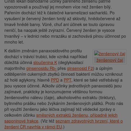
Čínští lékaři blahodárné účinky pařeného ženšenu patrně
vypozorovali a používají jej mnohem více než ženšen bílý.
Pařením dochází též k
částečné karamelizaci sacharidů. Po
vysušení je červený ženšen tvrdý až sklovitý, hnědočervené až
tmavě hnědé barvy. Vůně, chuť ani účinek se touto úpravou
neničí, ba naopak ještě zvýrazní.
Červený ženšen je vysoce
trvanlivý – v lednici nebo mrazáku si zachovává plnou účinnost po
mnoho let.
K dalším změnám panaxosidového profilu
dochází v trávicí trubici, kde vzniká například
ženšenový čaj
důležitá účinná
sloučenina K
(deglykosilací
majoritního
ginsenosidu Rb
přes
ginsenosid F2
) a úplným
1
odštěpením cukerných zbytků činností bakterií můžou vzniknout
až holé aglykony, hlavně
PPD
a
PPT
, které se také vstřebávají a
jsou vysoce účinné. Ačkoliv účinky jednotlivých panaxosidů jsou
zajímavé, prakticky je konzumujeme většinou formou
ženšenového nálevu (čaje), alkoholového extraktu (tinktury),
bylinného prášku nebo žvýkáním ženšenových plátků. Proto nás
při využití ženšenu jako léčiva zajímají též vědecké zprávy o
celkovém účinku
směsných extraktů ženšenu, případně jejich
saponinové frakce
. (Viz též
seznam zdravotných tvrzení, které o
ženšeni ČR navrhla v rámci EU
.)