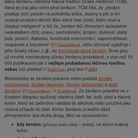
slávu ženšenu vděčíme hlavně tradiční čínské medicíně (TČM),
která jej zná jako velmi silné tonikum. TČM říká, že
ženšen
posiluje
čchi
, působí na poledníky srdce, sleziny a plic a tím
zvyšuje produkci tělních šťáv, které hasí žízeň, klidní mysl a
zlepšují inteligenci
a též že
ženšen léčí zhroucení způsobené
nedostatkem
čchi
, únavu, nechutenství, průjem, dušnost, slabý
puls, pocení, diabetes, horečnatá onemocnění, zapomnětlivost,
nespavost a impotenci
(
). Jeho účinnost vyjádřuje i
Chen2008cpe
jeho čínský název 人蔘, viz
etymologie slova ženšen
. Dnes jsou
už mnohé mechanismy účinku ženšenu probádané, s více než 10
000 publikacemi jde o
nejlépe probádanou léčivou rostlinu
vůbec
(viz přehled
, plný text
zde
).
Xu2017spg
Biochemicky se ženšeni pravému velmi podobá
ženšen
notoginseng
,
ženšen japonský
,
ženšen vietnamský
a
další
ženšeny
(
,
). Ze ženšenu pravého se v
Chen2008cpe
Zhu2004cst
čínském lékopisu využívají všechny části: list, květ, plod a hlavně
kořen, který se začerstva nakládá do alkoholu nebo používá jako
vzácná přísada do jídel. Kořen ženšenu pravého dává
přinejmenším dva druhy drogy, lišící se zpracováním:
bílý ženšen
(
) – praný, na slunci sušený
ginseng radix alba
kořen