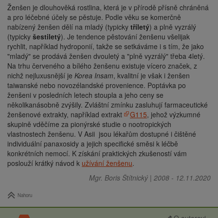
Ž
enšen je dlouhověká rostlina, která je v přírodě přísně chráněná
a pro léčebné účely se pěstuje. Podle věku se komerčně
nabízený ženšen dělí na mladý (typicky
tříletý
) a plně vyzrálý
(typicky
šestiletý
). Je tendence pěstování ženšenu všelijak
rychlit, například hydroponií, takže se setkáváme i s tím, že jako
"mladý" se prodává ženšen dvouletý a "plně vyzrálý" třeba 4letý.
Na trhu červeného a bílého ženšenu existuje vícero značek, z
nichž nejluxusnější je
Korea Insam
, kvalitní je však i ženšen
taiwanské nebo novozélandské provenience. Poptávka po
ženšeni v posledních letech stoupla a jeho ceny se
několikanásobně zvýšily. Zvláštní zmínku zasluhují farmaceutické
ženšenové extrakty, například extrakt
G115
, jehož výzkumné
skupině vděčíme za pionýrské studie o nootropických
vlastnostech ženšenu. V Asii jsou lékařům dostupné i čištěné
individuální panaxosidy a jejich specifické směsi k léčbě
konkrétních nemocí. K získání praktických zkušeností vám
poslouží krátký návod k
užívání ženšenu
.
Mgr. Boris Štítnický
|
2008
-
12.11.2020
Nahoru
O autorovi