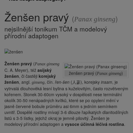
Ženšen pravý
Drobečková
(
)
navigace
Panax ginseng
nejsilnější tonikum TČM a modelový
přírodní adaptogen
Ženšen pravý
(
Panax ginseng
C. A. Meyer), též
asijský
ženšen pravý (
)
Panax ginseng
ženšen
, či častěji
korejský
ženšen
, angl.
, čín.
řen-šen
(人蔘), korejsky
insam
, je
ginseng
vytrvalá dlouhověká lesní bylina s kuželovitým, často rozvětveným
kořenem. Stonek 30-60cm vysoký v dospělosti nese terminální
okolík 30-50 nenápadných kvítků, které se po opylení mění v
jasně červené bobule průměru asi 6mm s jedním semínkem
uvnitř. Dospělé rostliny mívají 3-6 dlouze řapíkatých dlanitodílných
listů s 3-5 lístky, jejichž okraj je jemně pilovitý. Ženšen je
modelový přírodní adaptogen a
vysoce účinná léčivá rostlina
.