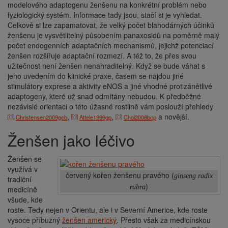
modelového adaptogenu ženšenu na konkrétní problém nebo
fyziologický systém. Informace tady jsou, stačí si je vyhledat.
Celkově si lze zapamatovat, že velký počet blahodárných účinků
ženšenu je vysvětlitelný působením panaxosidů na poměrně malý
počet endogenních adaptačních mechanismů, jejichž potenciací
ženšen rozšiřuje adaptační rozmezí. A též to, že přes svou
užitečnost není ženšen nenahraditelný. Když se bude váhat s
jeho uvedením do klinické praxe, časem se najdou jiné
stimulátory exprese a aktivity eNOS a jiné vhodné protizánětlivé
adaptogeny, které už snad odmítány nebudou. K předběžné
nezávislé orientaci o této úžasné rostlině vám poslouží přehledy
,
,
a novější.
Christensen2009gcb
Attele1999gp
Choi2008bcp
Ženšen jako léčivo
Ženšen se
využívá v
červený kořen ženšenu pravého (
ginseng radix
tradiční
)
rubra
medicíně
všude, kde
roste. Tedy nejen v Orientu, ale i v Severní Americe, kde roste
vysoce příbuzný
ženšen americký
. Přesto však za medicínskou