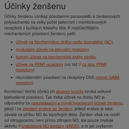
Účinky ženšenu
Účinky ženšenu vznikají působením panaxosidů a ženšenových
polysacharidů na velký počet jaderních i membránových
receptorů v buňkách lidského těla. K nejdůležitějším
mechanismům působení ženšenu patří
účinek na biochemickou dráhu oxidu dusnatého (NO)
modulační účinek na steroidní receptory
tlumivý účinek na biochemické dráhy zánětu
účinek na PPAR receptory
(viz též
co jsou PPAR
receptory
)
neurosteroidní působení na receptory CNS
včetně GABA
receptorů
Kombinací těchto účinků při
absenci toxicity
vzniká celkové
blahodárné působení. Tak třeba účinek na dráhu NO je
odpovědný za
vasorelaxační a mírně hypotenzní účinek ženšenu
,
jakož i za
zlepšení erekce po ženšeni
, jelikož erekce je také
závislá na přílivu NO do topořivých těles. Ženšen však na rozdíl
od nitroglycerinu není přímo zdrojem NO, ale pouze zvyšuje
aktivitu
endotelové NO syntázy (eNOS)
, a to jak zvýšením