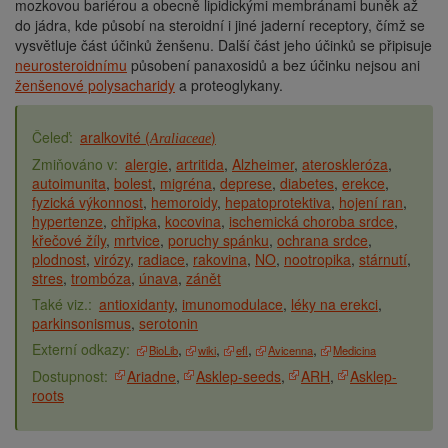
mozkovou bariérou a obecně lipidickými membránami buněk až
do jádra, kde působí na steroidní i jiné jaderní receptory, čímž se
vysvětluje část účinků ženšenu. Další část jeho účinků se připisuje
neurosteroidnímu
působení panaxosidů a bez účinku nejsou ani
ženšenové polysacharidy
a proteoglykany.
aralkovité (
)
Araliaceae
alergie
artritida
Alzheimer
ateroskleróza
autoimunita
bolest
migréna
deprese
diabetes
erekce
fyzická výkonnost
hemoroidy
hepatoprotektiva
hojení ran
hypertenze
chřipka
kocovina
ischemická choroba srdce
křečové žíly
mrtvice
poruchy spánku
ochrana srdce
plodnost
virózy
radiace
rakovina
NO
nootropika
stárnutí
stres
trombóza
únava
zánět
antioxidanty
imunomodulace
léky na erekci
parkinsonismus
serotonin
BioLib
wiki
efl
Avicenna
Medicina
Ariadne
Asklep-seeds
ARH
Asklep-
roots