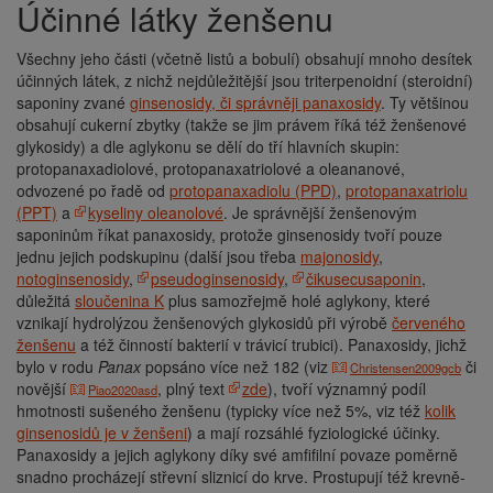
Účinné látky ženšenu
Všechny jeho části (včetně listů a bobulí) obsahují mnoho desítek
účinných látek, z nichž nejdůležitější jsou triterpenoidní (steroidní)
saponiny zvané
ginsenosidy, či správněji panaxosidy
. Ty většinou
obsahují cukerní zbytky (takže se jim právem říká též ženšenové
glykosidy) a dle aglykonu se dělí do tří hlavních skupin:
protopanaxadiolové, protopanaxatriolové a oleananové,
odvozené po řadě od
protopanaxadiolu (PPD)
,
protopanaxatriolu
(PPT)
a
kyseliny oleanolové
. Je správnější ženšenovým
saponinům říkat panaxosidy, protože ginsenosidy tvoří pouze
jednu jejich podskupinu (další jsou třeba
majonosidy
,
notoginsenosidy
,
pseudoginsenosidy
,
čikusecusaponin
,
důležitá
sloučenina K
plus samozřejmě holé aglykony, které
vznikají hydrolýzou ženšenových glykosidů při výrobě
červeného
ženšenu
a též činností bakterií v trávicí trubici). Panaxosidy, jichž
bylo v rodu
Panax
popsáno více než 182 (viz
či
Christensen2009gcb
novější
, plný text
zde
), tvoří významný podíl
Piao2020asd
hmotnosti sušeného ženšenu (typicky více než 5%, viz též
kolik
ginsenosidů je v ženšeni
) a mají rozsáhlé fyziologické účinky.
Panaxosidy a jejich aglykony díky své amfifilní povaze poměrně
snadno procházejí střevní sliznicí do krve. Prostupují též krevně-