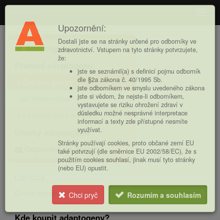
Adaptogeny
Navig
Upozornění:
Hlavní
Dostali jste se na stránky určené pro odborníky ve
Adaptogeny
nabídka
zdravotnictví. Vstupem na tyto stránky potvrzujete,
že:
Přehled adaptogenů
jste se seznámil(a) s definicí pojmu odborník
dle §2a zákona č. 40/1995 Sb.
Ženšen pravý
jste odborníkem ve smyslu uvedeného zákona
jste si vědom, že nejste-li odborníkem,
Jak ženšen užívat
vystavujete se riziku ohrožení zdraví v
důsledku možné nesprávné interpretace
Lesklokorka lesklá
informací a texty zde přístupné nesmíte
využívat.
Účinky adaptogenů
Stránky používají cookies, proto občané zemí EU
Odpovědi na dotazy
také potvrzují (dle směrnice EU 2002/58/EC), že s
použitím cookies souhlasí, jinak musí tyto stránky
(nebo EU) opustit.
Literatura
Online zdroje
Chci pryč
Rozumím a souhlasím
Kde koupit adaptogeny?