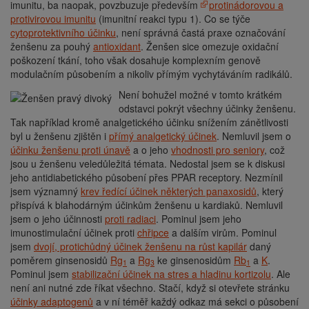
imunitu, ba naopak, povzbuzuje především
protinádorovou a
protivirovou imunitu
(imunitní reakci typu 1). Co se týče
cytoprotektivního účinku
, není správná častá praxe označování
ženšenu za pouhý
antioxidant
. Ženšen sice omezuje oxidační
poškození tkání, toho však dosahuje komplexním genově
modulačním působením a nikoliv přímým vychytáváním radikálů.
Není bohužel možné v tomto krátkém
odstavci pokrýt všechny účinky ženšenu.
Tak například kromě analgetického účinku snížením zánětlivosti
byl u ženšenu zjištěn i
přímý analgetický účinek
. Nemluvil jsem o
účinku ženšenu proti únavě
a o jeho
vhodnosti pro seniory
, což
jsou u ženšenu veledůležitá témata. Nedostal jsem se k diskusi
jeho antidiabetického působení přes PPAR receptory. Nezmínil
jsem významný
krev ředící účinek některých panaxosidů
, který
přispívá k blahodárným účinkům ženšenu u kardiaků. Nemluvil
jsem o jeho účinnosti
proti radiaci
. Pominul jsem jeho
imunostimulační účinek proti
chřipce
a dalším virům. Pominul
jsem
dvojí, protichůdný účinek ženšenu na růst kapilár
daný
poměrem ginsenosidů
Rg
a
Rg
ke ginsenosidům
Rb
a
K
.
1
3
1
Pominul jsem
stabilizační účinek na stres a hladinu kortizolu
. Ale
není ani nutné zde říkat všechno. Stačí, když si otevřete stránku
účinky adaptogenů
a v ní téměř každý odkaz má sekci o působení