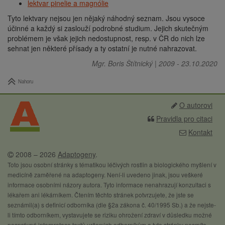
lektvar pinelie a magnólie
Tyto lektvary nejsou jen nějaký náhodný seznam. Jsou vysoce
účinné a každý si zaslouží podrobné studium. Jejich skutečným
problémem je však jejich nedostupnost, resp. v ČR do nich lze
sehnat jen některé přísady a ty ostatní je nutné nahrazovat.
Mgr. Boris Štítnický
|
2009
-
23.10.2020
Nahoru
O autorovi
Pravidla pro citaci
Kontakt
2008 – 2026
Adaptogeny
.
Toto jsou osobní stránky s tématikou léčivých rostlin a biologického myšlení v
medicíně zaměřené na adaptogeny. Není-li uvedeno jinak, jsou veškeré
informace osobními názory autora. Tyto informace nenahrazují konzultaci s
lékařem ani lékárníkem. Čtením těchto stránek potvrzujete, že jste se
seznámil(a) s definicí odborníka (dle §2a zákona č. 40/1995 Sb.) a že nejste-
li tímto odborníkem, vystavujete se riziku ohrožení zdraví v důsledku možné
nesprávné interpretace textů určených odborníkům a tyto stránky nesmíte