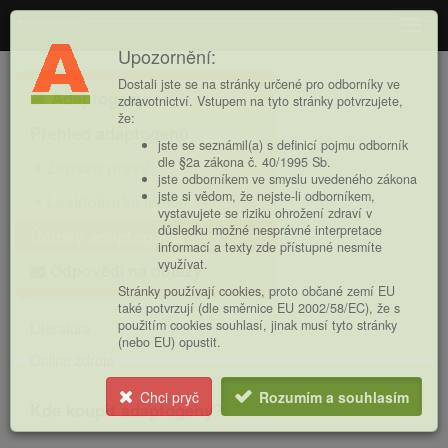
Adaptogeny
Navig
Upozornění:
Hlavní
Dostali jste se na stránky určené pro odborníky ve
Adaptogeny
nabídka
zdravotnictví. Vstupem na tyto stránky potvrzujete,
že:
Přehled adaptogenů
jste se seznámil(a) s definicí pojmu odborník
dle §2a zákona č. 40/1995 Sb.
Ženšen pravý
jste odborníkem ve smyslu uvedeného zákona
jste si vědom, že nejste-li odborníkem,
Lesklokorka lesklá
vystavujete se riziku ohrožení zdraví v
důsledku možné nesprávné interpretace
Účinky adaptogenů
informací a texty zde přístupné nesmíte
využívat.
Odpovědi na dotazy
Stránky používají cookies, proto občané zemí EU
také potvrzují (dle směrnice EU 2002/58/EC), že s
použitím cookies souhlasí, jinak musí tyto stránky
Literatura
(nebo EU) opustit.
Online zdroje
Chci pryč
Rozumím a souhlasím
Kde koupit adaptogeny?