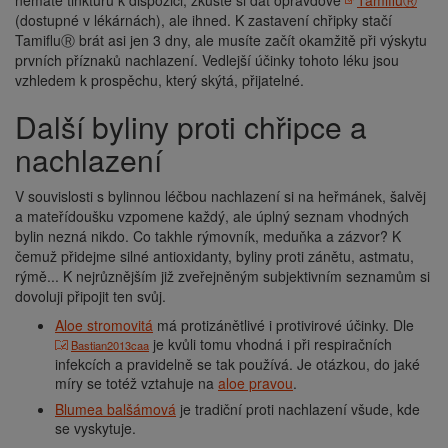
nemáte tinkturu k dispozici, zkuste si dát opravdové
TamifluⓇ
(dostupné v lékárnách), ale ihned. K zastavení chřipky stačí
TamifluⓇ brát asi jen 3 dny, ale musíte začít okamžitě při výskytu
prvních příznaků nachlazení. Vedlejší účinky tohoto léku jsou
vzhledem k prospěchu, který skýtá, přijatelné.
Další byliny proti chřipce a
nachlazení
V souvislosti s bylinnou léčbou nachlazení si na heřmánek, šalvěj
a mateřídoušku vzpomene každý, ale úplný seznam vhodných
bylin nezná nikdo. Co takhle rýmovník, meduňka a zázvor? K
čemuž přidejme silné antioxidanty, byliny proti zánětu, astmatu,
rýmě... K nejrůznějším již zveřejněným subjektivním seznamům si
dovoluji připojit ten svůj.
Aloe stromovitá
má protizánětlivé i protivirové účinky. Dle
je kvůli tomu vhodná i při respiračních
Bastian2013caa
infekcích a pravidelně se tak používá. Je otázkou, do jaké
míry se totéž vztahuje na
aloe pravou
.
Blumea balšámová
je tradiční proti nachlazení všude, kde
se vyskytuje.