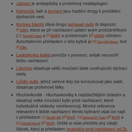
Jalovec
je antiseptický a protivirový neadaptogen.
Kafrovník
, kafr a
borneol
jsou tradiční drogy k pročištění
dýchacích cest.
Kozinec blanitý
dává drogu
astragali radix
(k dispozici
zde
), která se při nachlazení uplatní svým protizánětlivým
(
a
další
) a protivirovým (
věda
) účinkem.
Yang2013aea
Autoritativním přehledem o této bylině je
, text
Gong2018epp
zde
.
Lesklokorka lesklá
pomůže v prevenci, avšak neurychlí
léčbu nachlazení.
Lékořice
obsahuje větší množství látek uvolňujících dýchací
cesty.
Líčidlo jedlé
, jehož vařené listy lze konzumovat jako salát,
obsahuje protivirové látky.
Hluchavkovité - Hluchavkovitky k nejdůležitějším čeledím a
obsahují velké množství bylin proti nachlazení, které
individuálně vědecky nereferencuji. Mnohé reference
relevantní k léčbě nachlazení těmito bylinami však lze najít
v přehledech
(
text
),
(
text
) a
Sim2019lit
Sakkas2017aab
(
text
). Určitě si však přečtěte jiný zdejší
Uritu2018mpf
článek, který je překladem
receptáře proti nachlazení od Dr.