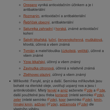
Oregano
vyniká antioxidačním účinkem a je i
antibakteriální
Rozmarýn
, antioxidační a antibakteriální
Řebříček obecný
, antibakteriální
Saturejka zahradní
i
horská
, známé antioxidační
koření
Šalvěj lékařská
,
luční
,
červenokořenná
,
muškátová
,
křovitá, účinná a všem známá
Tymián
a mateřídouška (
úzkolistá
,
vejčitá
), účinné a
všem známé
Yzop lékařský
, účinný a všem známý
Zavinutka citronová
, účinná a relativně známá
Zběhovec plazivý
, účinný a všem známý
Miříkovité: Fenykl, anýz a další. Semínka miříkovitek jsou
bohaté na éterické oleje, uvolňují ucpaný nos a jsou i
antimikrobiální. Mletý
fenykl
a
anýz
seženete
zde
a
zde
,
další použitelné jsou třeba
koriandr
(mleté semínko
zde
),
zeler
(mleté semínko
zde
),
kopr
(semínko
zde
),
kmín
,
římský kmín
,
adžvan
(
zde
),
adžamoda
(
zde
) dle
vlastního výběru.