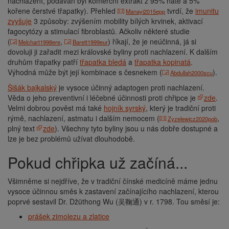
nachlazení, podáván byl komerční extrakt z 95% natě a 5%
kořene čerstvé třapatky). Přehled
tvrdí, že
imunitu
Manayi2015epp
zvyšuje
3 způsoby: zvýšením mobility bílých krvinek, aktivací
fagocytózy a stimulací fibroblastů. Ačkoliv některé studie
(
,
) říkají, že je neúčinná, já si
Melchart1998ere
Barett1999eur
dovoluji ji zařadit mezi královské byliny proti nachlazení. K dalším
druhům třapatky patří
třapatka bledá
a
třapatka kopinatá
.
Výhodná může být její kombinace s česnekem (
).
Abdullah2000scu
Šišák bajkalský
je vysoce účinný adaptogen proti nachlazení.
Věda o jeho preventivní i léčebné účinnosti proti chřipce je
zde
.
Velmi dobrou pověst má také
hojník syrský
, který je tradiční proti
rýmě, nachlazení, astmatu i dalším nemocem (
,
Zyzelewicz2020pob
plný text
zde
). Všechny tyto byliny jsou u nás dobře dostupné a
lze je bez problémů užívat dlouhodobě.
Pokud chřipka už začíná...
Všimněme si nejdříve, že v tradiční čínské medicíně máme jednu
vysoce účinnou směs k zastavení začínajícího nachlazení, kterou
poprvé sestavil Dr. Džüthong Wu (吴鞠通) v r. 1798. Tou směsí je:
prášek zimolezu a zlatice