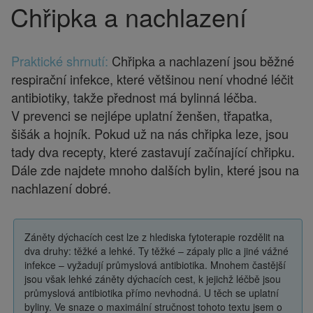
Chřipka a nachlazení
Drobečková
navigace
Praktické shrnutí:
Chřipka a nachlazení jsou běžné
respirační infekce, které většinou není vhodné léčit
antibiotiky, takže přednost má bylinná léčba.
V prevenci se nejlépe uplatní ženšen, třapatka,
šišák a hojník. Pokud už na nás chřipka leze, jsou
tady dva recepty, které zastavují začínající chřipku.
Dále zde najdete mnoho dalších bylin, které jsou na
nachlazení dobré.
Záněty dýchacích cest lze z hlediska fytoterapie rozdělit na
dva druhy: těžké a lehké. Ty těžké – zápaly plic a jiné vážné
infekce – vyžadují průmyslová antibiotika. Mnohem častější
jsou však lehké záněty dýchacích cest, k jejichž léčbě jsou
průmyslová antibiotika přímo nevhodná. U těch se uplatní
byliny. Ve snaze o maximální stručnost tohoto textu jsem o