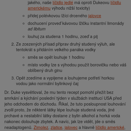
jakého, naše
líčidlo jedlé
má oproti Dukeovu
líčidlu
americkému
výhodu nižší toxicity)
přidej polévkovou lžíci drceného
jalovce
dochucení proveď kávovou lžičku instantní limonády
ad libitum
louhuj za studena 1 hodinu, zceď a pij
Ze zcezených přísad připrav druhý studený výluh, ale
tentokrát s přidáním velkého panáka vodky
směs se opět louhuje 1 hodinu
místo vodky lze s výhodou použít borovičku nebo váš
oblíbený druh ginu
Opět zcedíme a vypijeme a louhujeme potřetí horkou
vodou jako normální bylinkový čaj
Dr. Duke vysvětloval, že mu tento recept pomohl přežít bez
smrkání a kýchání poslední týden v službách institucí USA před
jeho odchodem do důchodu. Říkal, že tuto posloupnost louhování
zvolil proto, že některé látky lépe louhuje studená voda, jiné
prchavé a nestabilní látky dostane z bylin alkohol a horká voda
nakonec dolouhuje zbytek. A navíc, jak lze vidět, jde o směs
neadaptogenů.
Zimolez
,
zlatice
,
jalovec
a hlavně
líčidlo americké
,