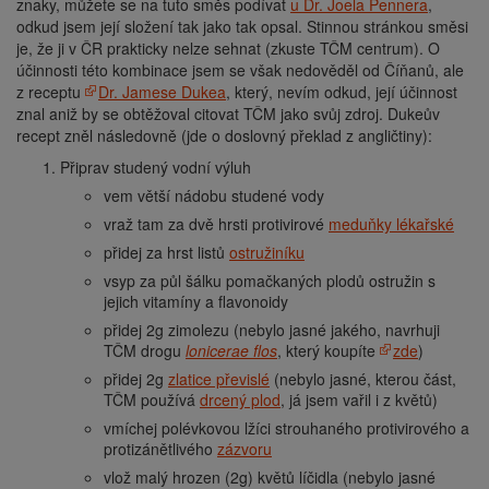
znaky, můžete se na tuto směs podívat
u Dr. Joela Pennera
,
odkud jsem její složení tak jako tak opsal. Stinnou stránkou směsi
je, že ji v ČR prakticky nelze sehnat (zkuste TČM centrum). O
účinnosti této kombinace jsem se však nedověděl od Číňanů, ale
z receptu
Dr. Jamese Dukea
, který, nevím odkud, její účinnost
znal aniž by se obtěžoval citovat TČM jako svůj zdroj. Dukeův
recept zněl následovně (jde o doslovný překlad z angličtiny):
Připrav studený vodní výluh
vem větší nádobu studené vody
vraž tam za dvě hrsti protivirové
meduňky lékařské
přidej za hrst listů
ostružiníku
vsyp za půl šálku pomačkaných plodů ostružin s
jejich vitamíny a flavonoidy
přidej 2g zimolezu (nebylo jasné jakého, navrhuji
TČM drogu
lonicerae flos
, který koupíte
zde
)
přidej 2g
zlatice převislé
(nebylo jasné, kterou část,
TČM používá
drcený plod
, já jsem vařil i z květů)
vmíchej polévkovou lžíci strouhaného protivirového a
protizánětlivého
zázvoru
vlož malý hrozen (2g) květů líčidla (nebylo jasné