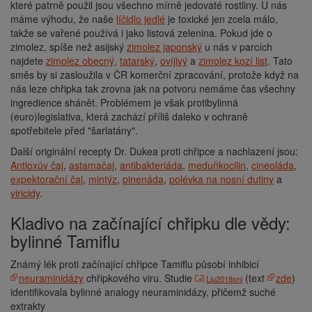
které patrně použil jsou všechno mírně jedovaté rostliny. U nás
máme výhodu, že naše
líčidlo jedlé
je toxické jen zcela málo,
takže se vařené používá i jako listová zelenina. Pokud jde o
zimolez, spíše než asijský
zimolez japonský
u nás v parcích
najdete
zimolez obecný
,
tatarský
,
ovíjivý
a
zimolez kozí list
. Tato
směs by si zasloužila v ČR komerční zpracování, protože když na
nás leze chřipka tak zrovna jak na potvoru nemáme čas všechny
ingredience shánět. Problémem je však protibylinná
(euro)legislativa, která zachází příliš daleko v ochraně
spotřebitele před "šarlatány".
Další originální recepty Dr. Dukea proti chřipce a nachlazení jsou:
Antioxův čaj
,
astamačaj
,
antibakteriáda
,
meduňkocilin
,
cineoláda
,
expektorační čaj
,
mintýz
,
pinenáda
,
polévka na nosní dutiny
a
viricidy
.
Kladivo na začínající chřipku dle vědy:
bylinné Tamiflu
Známý lék proti začínající chřipce Tamiflu působí inhibicí
neuraminidázy
chřipkového viru. Studie
(text
zde
)
Liu2018sni
identifikovala bylinné analogy neuraminidázy, přičemž suché
extrakty