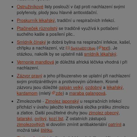
Ostružiníkové
listy poslouží v čaji proti nachlazení svými
polyfenoly, plody jsou hlavně antioxidační.
Proskurník lékařský
, tradiční u respiračních infekcí.
Ptačineček různolistý
se tradičně využívá k potlačení
suchého kašle a posílení plic..
Smldník čínský
je dobrá bylina na respirační infekce, kašel,
chřipku a nachlazení, viz
(
text
). Je
Sarkhail2013bap
otázkou, nakolik by se uplatnil náš
smldník lékařský
.
Vernonie mandlová
je důležitá africká léčivka vhodná i při
nachlazení.
Zázvor pravý
a jeho příbuzenstvo se uplatní při nachlazení
svým protizánětlivým a protivirovým účinkem. Kromě
zázvoru jsou důležité
galgán velký
,
ozdobný
a
lékařský
,
kardamom
(mletý
zde
) a
maraba galangová
.
Zimolezovité -
Zimolez japonský
u respiračních infekcí
přichází v úvahu jakožto královská složka prášku zimolezu
a zlatice. Další použitelné druhy jsou
zimolez obecný
,
tatarský
,
ovíjivý
,
kozí list
. Z ostatních zástupců
zimolezovitých
si dovolím zmínit antibakteriální
patrínii
a
možná také
štětku
.