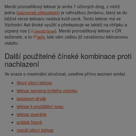
Menší prorostlíkový lektvar je směs 7 účinných drog, z nichž
jedna (
pazvonek chloupkatý
) je náhražkou ženšenu, který se do
běžné verze lektvaru nedává kvůli ceně. Tento lektvar má ve
Východní Asii široké využití a předepisuje se taktéž na chřipku a
ucpaný nos (
). Menší prorostlíkový lektvar v ČR
Jeon2015swe
seženete, a to
tady
, kde vám zašlou již naváženou lektvarovou
vsázku.
Další použitelné čínské kombinace proti
nachlazení
Ve snaze o maximální stručnost, uveďme přímo seznam směsí.
liliový plicní lektvar
lektvar semena trnitého cicimku
jaspisový dryák
lektvar k pročištění nosu
lektvar puerárie
prášek řepně
menší plicní lektvar