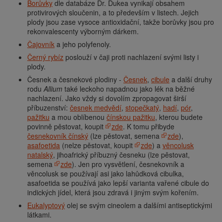
Borůvky
dle databáze Dr. Dukea vynikají obsahem
protivirových sloučenin, a to především v listech. Jejich
plody jsou zase vysoce antioxidační, takže borůvky jsou pro
rekonvalescenty výborným dárkem.
Čajovník
a jeho polyfenoly.
Černý rybíz
poslouží v čaji proti nachlazení svými listy i
plody.
Česnek a česnekové plodiny -
Česnek
,
cibule
a další druhy
rodu
Allium
také leckoho napadnou jako lék na běžné
nachlazení. Jako vždy si dovolím zpropagovat širší
příbuzenství:
česnek medvědí
,
stopečkatý
,
hadí
,
pór
,
pažitku
a mou oblíbenou
čínskou pažitku
, kterou budete
povinně pěstovat, koupit
zde
. K tomu přibyde
česnekovník čínský
(lze pěstovat, semena
zde
),
asafoetida
(nelze pěstovat, koupit
zde
) a
věncolusk
natalský
, jihoafrický příbuzný česneku (lze pěstovat,
semena
zde
). Jen pro vysvětlení, česnekovník a
věncolusk se používají asi jako lahůdková cibulka,
asafoetida se používá jako lepší varianta vařené cibule do
indických jídel, která jsou zdravá i jiným svým kořením.
Eukalyptový
olej se svým cineolem a dalšími antiseptickými
látkami.