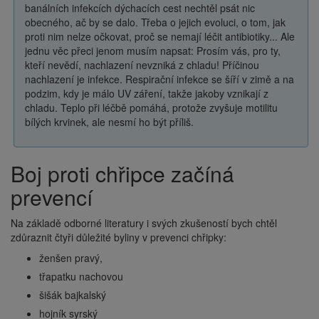
banálních infekcích dýchacích cest nechtěl psát nic
obecného, ač by se dalo. Třeba o jejich evoluci, o tom, jak
proti nim nelze očkovat, proč se nemají léčit antibiotiky... Ale
jednu věc přeci jenom musím napsat: Prosím vás, pro ty,
kteří nevědí, nachlazení nevzniká z chladu! Příčinou
nachlazení je infekce. Respirační infekce se šíří v zimě a na
podzim, kdy je málo UV záření, takže jakoby vznikají z
chladu. Teplo při léčbě pomáhá, protože zvyšuje motilitu
bílých krvinek, ale nesmí ho být příliš.
Boj proti chřipce začíná
prevencí
Na základě odborné literatury i svých zkušeností bych chtěl
zdůraznit čtyři důležité byliny v prevenci chřipky:
ženšen pravý,
třapatku nachovou
šišák bajkalský
hojník syrský