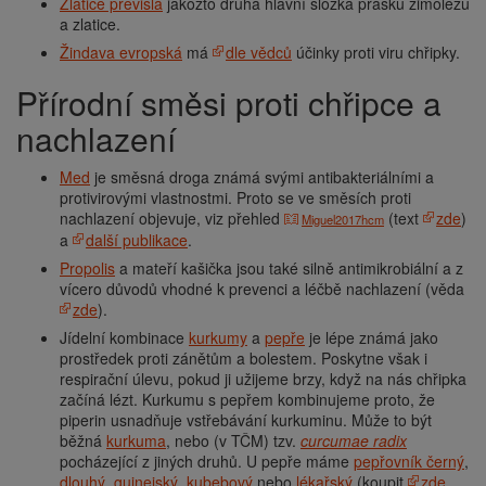
Zlatice převislá
jakožto druhá hlavní složka prášku zimolezu
a zlatice.
Žindava evropská
má
dle vědců
účinky proti viru chřipky.
Přírodní směsi proti chřipce a
nachlazení
Med
je směsná droga známá svými antibakteriálními a
protivirovými vlastnostmi. Proto se ve směsích proti
nachlazení objevuje, viz přehled
(text
zde
)
Miguel2017hcm
a
další publikace
.
Propolis
a mateří kašička jsou také silně antimikrobiální a z
vícero důvodů vhodné k prevenci a léčbě nachlazení (věda
zde
).
Jídelní kombinace
kurkumy
a
pepře
je lépe známá jako
prostředek proti zánětům a bolestem. Poskytne však i
respirační úlevu, pokud ji užijeme brzy, když na nás chřipka
začíná lézt. Kurkumu s pepřem kombinujeme proto, že
piperin usnadňuje vstřebávání kurkuminu. Může to být
běžná
kurkuma
, nebo (v TČM) tzv.
curcumae radix
pocházející z jiných druhů. U pepře máme
pepřovník černý
,
dlouhý
,
guinejský
,
kubebový
nebo
lékařský
(koupit
zde
,