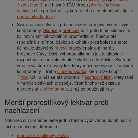
zde
,
zde
), ale hlavně TČM drogu
piperis kadsurae
caulis
, což je protizánětlivý kořen nebo stonek pocházející z
pepřovníku kadsury
.
Svařené víno. Svařák při nachlazení prospívá všemi svými
komponenty.
Skořice
a
hřebíček
totiž patří k nejúčinnějším
bylinným antimikrobiálním prostředkům. Působí též
(společně s mírnou dávkou alkoholu) proti bolesti a tento
účinek je doplněný
révovými
polyfenoly a minerály
hroznové šťávy. Další výhodou alkoholu je, že zlepšuje
rozpustnost esenciálních olejů skořice a hřebíčku. Svařené
víno je vlastně zlidovělý lék, který můžeme vylepšit i dalšími
komponenty – třeba
čínskou skořicí
, kterou lze koupit
zde
. Už i u nás se též prodává
skořicový likér
, který také
v mírných dávkách prospěje. Kromě toho též existuje
ajurvédská
skořice tamala
, z níž se používají listy.
Menší prorostlíkový lektvar proti
nachlazení
Nakonec si všimněme ještě jednu běžně využívanou kombinaci k
léčbě nachlazení, kterou je:
menší prorostlíkový lektvar