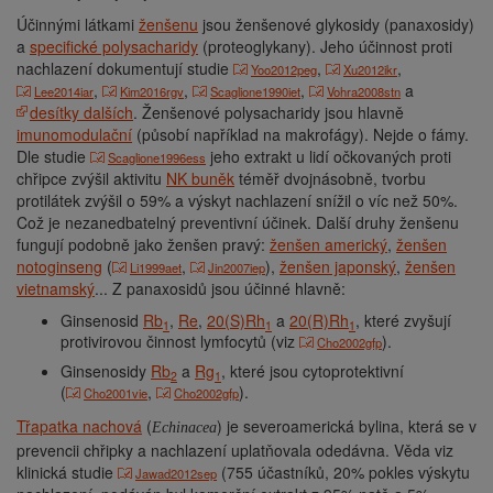
Účinnými látkami
ženšenu
jsou ženšenové glykosidy (panaxosidy)
a
specifické polysacharidy
(proteoglykany). Jeho účinnost proti
nachlazení dokumentují studie
,
,
Yoo2012peg
Xu2012ikr
,
,
,
a
Lee2014iar
Kim2016rgv
Scaglione1990iet
Vohra2008stn
desítky dalších
. Ženšenové polysacharidy jsou hlavně
imunomodulační
(působí například na makrofágy). Nejde o fámy.
Dle studie
jeho extrakt u lidí očkovaných proti
Scaglione1996ess
chřipce zvýšil aktivitu
NK buněk
téměř dvojnásobně, tvorbu
protilátek zvýšil o 59% a výskyt nachlazení snížil o víc než 50%.
Což je nezanedbatelný preventivní účinek. Další druhy ženšenu
fungují podobně jako ženšen pravý:
ženšen americký
,
ženšen
notoginseng
(
,
),
ženšen japonský
,
ženšen
Li1999aet
Jin2007iep
vietnamský
... Z panaxosidů jsou účinné hlavně:
Ginsenosid
Rb
,
Re
,
20(S)Rh
a
20(R)Rh
, které zvyšují
1
1
1
protivirovou činnost lymfocytů (viz
).
Cho2002gfp
Ginsenosidy
Rb
a
Rg
, které jsou cytoprotektivní
2
1
(
,
).
Cho2001vie
Cho2002gfp
Třapatka nachová
(
) je severoamerická bylina, která se v
Echinacea
prevencii chřipky a nachlazení uplatňovala odedávna. Věda viz
klinická studie
(755 účastníků, 20% pokles výskytu
Jawad2012sep