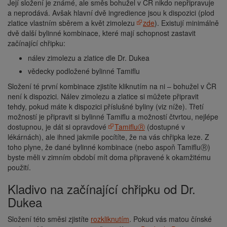
Její složení je známé, ale směs bohužel v ČR nikdo nepřipravuje
a neprodává. Avšak hlavní dvě ingredience jsou k dispozici (plod
zlatice vlastním sběrem a květ zimolezu
zde
). Existují minimálně
dvě další bylinné kombinace, které mají schopnost zastavit
začínající chřipku:
nálev zimolezu a zlatice dle Dr. Dukea
vědecky podložené bylinné Tamiflu
Složení té první kombinace zjistíte kliknutím na ni – bohužel v ČR
není k dispozici. Nálev zimolezu a zlatice si můžete připravit
tehdy, pokud máte k dispozici příslušné byliny (viz níže). Třetí
možností je připravit si bylinné Tamiflu a možností čtvrtou, nejlépe
dostupnou, je dát si opravdové
TamifluⓇ
(dostupné v
lékárnách), ale ihned jakmile pocítíte, že na vás chřipka leze. Z
toho plyne, že dané bylinné kombinace (nebo aspoň TamifluⓇ)
byste měli v zimním období mít doma připravené k okamžitému
použití.
Kladivo na začínající chřipku od Dr.
Dukea
Složení této směsi zjistíte
rozkliknutím
. Pokud vás matou čínské