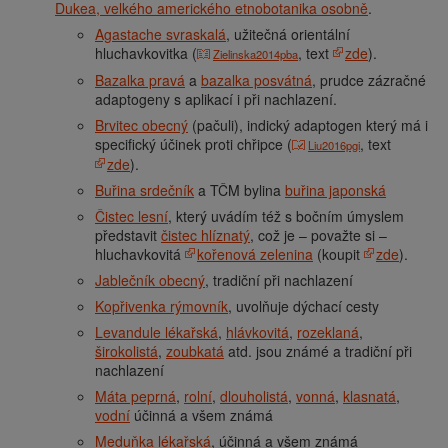
Dukea, velkého amerického etnobotanika osobně
.
Agastache svraskalá
, užitečná orientální
hluchavkovitka (
, text
zde
).
Zielinska2014pba
Bazalka pravá
a
bazalka posvátná
, prudce zázračné
adaptogeny s aplikací i při nachlazení.
Brvitec obecný
(pačuli), indický adaptogen který má i
specifický účinek proti chřipce (
, text
Liu2016pgi
zde
).
Buřina srdečník
a TČM bylina
buřina japonská
Čistec lesní
, který uvádím též s bočním úmyslem
představit
čistec hlíznatý
, což je – považte si –
hluchavkovitá
kořenová zelenina
(koupit
zde
).
Jablečník obecný
, tradiční při nachlazení
Kopřivenka rýmovník
, uvolňuje dýchací cesty
Levandule lékařská
,
hlávkovitá
,
rozeklaná
,
širokolistá
,
zoubkatá
atd. jsou známé a tradiční při
nachlazení
Máta peprná
,
rolní
,
dlouholistá
,
vonná
,
klasnatá
,
vodní
účinná a všem známá
Meduňka lékařská
, účinná a všem známá