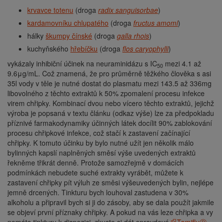
krvavce totenu
(droga
radix sanguisorbae
)
kardamovníku chlupatého
(droga
fructus amomi
)
hálky
škumpy čínské
(droga
galla rhois
)
kuchyňského
hřebíčku
(droga
flos caryophylli
)
vykázaly inhibiční účinek na neuraminidázu s IC
mezi 4.1 až
50
9.6μg/mL. Což znamená, že pro průměrně těžkého člověka s asi
35l vody v těle je nutné dostat do plasmatu mezi 143.5 až 336mg
libovolného z těchto extraktů k 50% zpomalení procesu infekce
virem chřipky. Kombinací dvou nebo vícero těchto extraktů, jejichž
výroba je popsaná v textu článku (odkaz výše) lze za předpokladu
příznivé farmakodynamiky účinných látek docílit 90% zablokování
procesu chřipkové infekce, což stačí k zastavení začínající
chřipky. K tomuto účinku by bylo nutné užít jen několik málo
bylinných kapslí naplněných směsí výše uvedených extraktů
řekněme třikrát denně. Protože samozřejmě v domácích
podmínkách nebudete suché extrakty vyrábět, můžete k
zastavení chřipky pít výluh ze směsi výšeuvedených bylin, nejlépe
jemně drcených. Tinkturu bych louhoval zastudena v 30%
alkoholu a připravil bych si ji do zásoby, aby se dala použít jakmile
se objeví první příznaky chřipky. A pokud na vás leze chřipka a vy