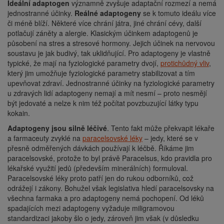
Ideální adaptogen
významně zvyšuje adaptační rozmezí a nemá
jednostranné účinky.
Reálné adaptogeny
se k tomuto ideálu více
či méně blíží. Některé více chrání játra, jiné chrání cévy, další
potlačují záněty a alergie. Klasickým účinkem adaptogenů je
působení na stres a stresové hormony. Jejich účinek na nervovou
soustavu je jak budivý, tak uklidňující. Pro adaptogeny je vlastně
typické, že mají na fyziologické parametry dvojí,
protichůdný vliv
,
který jim umožňuje fyziologické parametry stabilizovat a tím
upevňovat zdraví. Jednostranné účinky na fyziologické parametry
u zdravých lidí adaptogeny nemají a mít nesmí – proto nesmějí
být jedovaté a nelze k nim též počítat povzbuzující látky typu
kokain.
Adaptogeny jsou silně léčivé
. Tento fakt může překvapit lékaře
a farmaceuty zvyklé na
paracelsovské léky
– jedy, které se v
přesně odměřených dávkách používají k léčbě. Říkáme jim
paracelsovské, protože to byl právě Paracelsus, kdo pravidla pro
lékařské využití jedů (především minerálních) formuloval.
Paracelsovské léky proto patří jen do rukou odborníků, což
odrážejí i zákony. Bohužel však legislativa hledí paracelsovsky na
všechna farmaka a pro adaptogeny nemá pochopení. Od léků
spadajících mezi adaptogeny vyžaduje miligramovou
standardizaci jakoby šlo o jedy, zároveň jim však (v důsledku