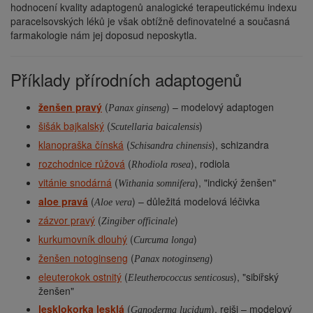
hodnocení kvality adaptogenů analogické terapeutickému indexu
paracelsovských léků je však obtížně definovatelné a současná
farmakologie nám jej doposud neposkytla.
Příklady přírodních adaptogenů
ženšen pravý
(
) – modelový adaptogen
Panax ginseng
šišák bajkalský
(
)
Scutellaria baicalensis
klanopraška čínská
(
), schizandra
Schisandra chinensis
rozchodnice růžová
(
), rodiola
Rhodiola rosea
vitánie snodárná
(
), "indický ženšen"
Withania somnifera
aloe pravá
(
) – důležitá modelová léčivka
Aloe vera
zázvor pravý
(
)
Zingiber officinale
kurkumovník dlouhý
(
)
Curcuma longa
ženšen notoginseng
(
)
Panax notoginseng
eleuterokok ostnitý
(
), "sibiřský
Eleutherococcus senticosus
ženšen"
lesklokorka lesklá
(
), reiši – modelový
Ganoderma lucidum