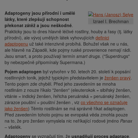
Adaptogeny jsou přírodní i umělé
látky, které zlepšují schopnost
Izrael I. Brechman
překonat zátěž a jsou neškodné
.
Prakticky jsou to dnes hlavně léčivé rostliny, houby a řasy (tj. látky
přírodní), ale vývoj umělých látek vyhovujících
definici
adaptogenu
už také intenzivně probíhá. Bohužel však ne u nás,
ale hlavně na Západě, kde pojmy ruské provenience nemají rádi.
Jsou smart, a proto používají termín
smart drugs
. ("Superdrugs"
by nebezpečně připomínaly Supermana.)
Pojem adaptogen
byl vytvořen v 50. letech 20. století k popsání
rostlinných tonik, jejichž typickým představitelem je
ženšen pravý
.
Tento pojem zde chyběl. Před jeho zavedením se mnoha
rostlinám z nouze říkalo "ženšen" (eleuterokok = sibiřský ženšen,
vitánie = indický ženšen, řeřicha peruánská = peruánský ženšen,
zárazce pouštní = pouštní ženšen , viz
co všechno se označuje
jako ženšen
) Těmto rostlinám se má správně říkat adaptogen.
Před zavedením tohoto pojmu se evropská věda zmohla pouze
na to, že pro ženšen vymyslela nic neříkající rodové jméno
Panax
– všelék.
Adaptogeny
se vyznačují tím, že
usnadňují proces adaptace
.