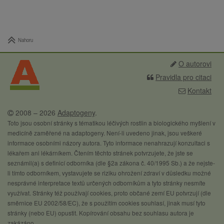
Nahoru
O autorovi
Pravidla pro citaci
Kontakt
2008 – 2026
Adaptogeny
.
Toto jsou osobní stránky s tématikou léčivých rostlin a biologického myšlení v
medicíně zaměřené na adaptogeny. Není-li uvedeno jinak, jsou veškeré
informace osobními názory autora. Tyto informace nenahrazují konzultaci s
lékařem ani lékárníkem. Čtením těchto stránek potvrzujete, že jste se
seznámil(a) s definicí odborníka (dle §2a zákona č. 40/1995 Sb.) a že nejste-
li tímto odborníkem, vystavujete se riziku ohrožení zdraví v důsledku možné
nesprávné interpretace textů určených odborníkům a tyto stránky nesmíte
využívat. Stránky též používají cookies, proto občané zemí EU potvrzují (dle
směrnice EU 2002/58/EC), že s použitím cookies souhlasí, jinak musí tyto
stránky (nebo EU) opustit. Kopírování obsahu bez souhlasu autora je
zakázáno.