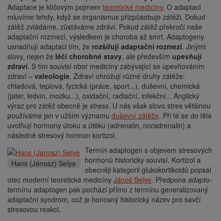
Adaptace je klíčovým pojmem
teoretické medicíny
. O adaptaci
mluvíme tehdy, když se organismus přizpůsobuje zátěži. Dokud
zátěž zvládáme, zůstáváme zdrávi. Pokud zátěž překročí naše
adaptační rozmezí, výsledkem je choroba až smrt. Adaptogeny
usnadňují adaptaci tím, že
rozšiřují adaptační rozmezí
. Jinými
slovy, nejen že
léčí chorobné stavy
, ale především
upevňují
zdraví
. S tím souvisí obor medicíny zabývající se upevňováním
zdraví –
valeologie
. Zdraví ohrožují různé druhy zátěže:
chladová, teplová, fyzická (práce, sport...), duševní, chemická
(jater, ledvin, mozku...), oxidační, radiační, infekční... Anglický
výraz pro zátěž obecně je
stress
. U nás však slovo stres většinou
používáme jen v užším významu
duševní zátěže
. Při té se do těla
uvolňují hormony útoku a útěku (adrenalin, noradrenalin) a
následně stresový hormon kortizol.
Termín adaptogen s objevem stresových
hormonů historicky souvisí. Kortizol a
Hans
(
Jánosz
) Selye
obecněji kategorii glukokortikoidů popsal
otec moderní teoretické medicíny
Jánoš Selye
. Předpona
adapto-
termínu adaptogen pak pochází přímo z termínu generalizovaný
adaptační syndrom, což je honosný historický název pro savčí
stresovou reakci.