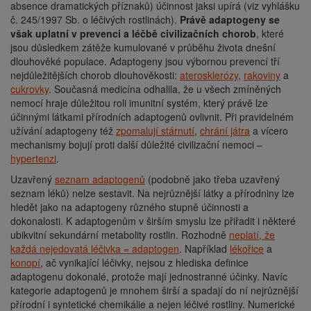
absence dramatických příznaků) účinnost jaksi upírá (viz vyhlášku
č. 245/1997 Sb. o léčivých rostlinách).
Právě adaptogeny se
však uplatní v prevenci a léčbě civilizačních chorob
, které
jsou důsledkem zátěže kumulované v průběhu života dnešní
dlouhověké populace. Adaptogeny jsou výbornou prevencí tří
nejdůležitějších chorob dlouhověkosti:
aterosklerózy
,
rakoviny
a
cukrovky
. Současná medicína odhalila, že u všech zmíněných
nemocí hraje důležitou roli imunitní systém, který právě lze
účinnými látkami přírodních adaptogenů ovlivnit. Při pravidelném
užívání adaptogeny též
zpomalují stárnutí
,
chrání játra
a vícero
mechanismy bojují proti další důležité civilizační nemoci –
hypertenzi
.
Uzavřený
seznam adaptogenů
(podobně jako třeba uzavřený
seznam léků) nelze sestavit. Na nejrůznější látky a přírodniny lze
hledět jako na adaptogeny různého stupně účinnosti a
dokonalosti. K adaptogenům v širším smyslu lze přiřadit i některé
ubikvitní sekundární metabolity rostlin. Rozhodně
neplatí, že
každá nejedovatá léčivka = adaptogen
. Například
lékořice
a
konopí
, ač vynikající léčivky, nejsou z hlediska definice
adaptogenu dokonalé, protože mají jednostranné účinky. Navíc
kategorie adaptogenů je mnohem širší a spadají do ní nejrůznější
přírodní i syntetické chemikálie a nejen léčivé rostliny. Numerické