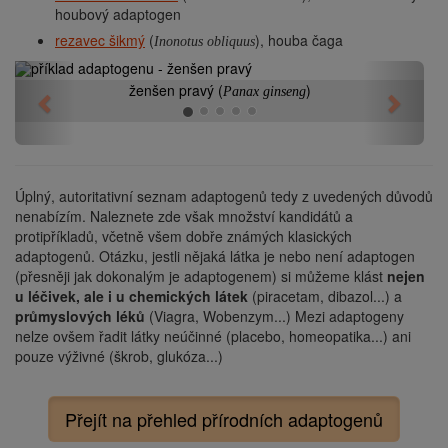
houbový adaptogen
rezavec šikmý
(
), houba čaga
Inonotus obliquus
ženšen pravý (
)
Panax ginseng
Previous
Next
Úplný, autoritativní seznam adaptogenů tedy z uvedených důvodů
nenabízím. Naleznete zde však množství kandidátů a
protipříkladů, včetně všem dobře známých klasických
adaptogenů. Otázku, jestli nějaká látka je nebo není adaptogen
(přesněji jak dokonalým je adaptogenem) si můžeme klást
nejen
u léčivek, ale i u chemických látek
(piracetam, dibazol...) a
průmyslových léků
(Viagra, Wobenzym...) Mezi adaptogeny
nelze ovšem řadit látky neúčinné (placebo, homeopatika...) ani
pouze výživné (škrob, glukóza...)
Přejít na přehled přírodních adaptogenů