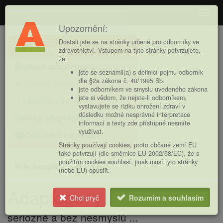
Adaptogeny
Navig
Upozornění:
Hlavní
Dostali jste se na stránky určené pro odborníky ve
Adaptogeny
nabídka
zdravotnictví. Vstupem na tyto stránky potvrzujete,
že:
Přehled adaptogenů
jste se seznámil(a) s definicí pojmu odborník
dle §2a zákona č. 40/1995 Sb.
Ženšen pravý
jste odborníkem ve smyslu uvedeného zákona
jste si vědom, že nejste-li odborníkem,
Lesklokorka lesklá
vystavujete se riziku ohrožení zdraví v
důsledku možné nesprávné interpretace
Účinky adaptogenů
informací a texty zde přístupné nesmíte
využívat.
Odpovědi na dotazy
Stránky používají cookies, proto občané zemí EU
také potvrzují (dle směrnice EU 2002/58/EC), že s
použitím cookies souhlasí, jinak musí tyto stránky
Kde koupit adaptogeny?
(nebo EU) opustit.
Adaptogeny
Chci pryč
Rozumím a souhlasím
seriózně a bez nesmyslů ...