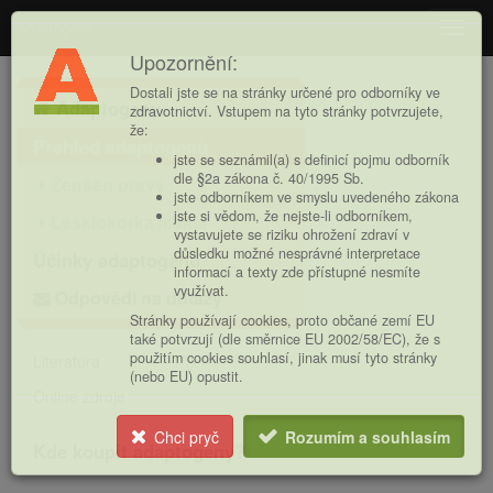
Adaptogeny
Navig
Upozornění:
Hlavní
Dostali jste se na stránky určené pro odborníky ve
Adaptogeny
nabídka
zdravotnictví. Vstupem na tyto stránky potvrzujete,
že:
Přehled adaptogenů
jste se seznámil(a) s definicí pojmu odborník
dle §2a zákona č. 40/1995 Sb.
Ženšen pravý
jste odborníkem ve smyslu uvedeného zákona
jste si vědom, že nejste-li odborníkem,
Lesklokorka lesklá
vystavujete se riziku ohrožení zdraví v
důsledku možné nesprávné interpretace
Účinky adaptogenů
informací a texty zde přístupné nesmíte
využívat.
Odpovědi na dotazy
Stránky používají cookies, proto občané zemí EU
také potvrzují (dle směrnice EU 2002/58/EC), že s
použitím cookies souhlasí, jinak musí tyto stránky
Literatura
(nebo EU) opustit.
Online zdroje
Chci pryč
Rozumím a souhlasím
Kde koupit adaptogeny?