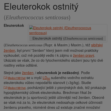
Eleuterokok ostnitý
Drobečková
navigace
(
)
Eleutherococcus senticosus
Eleuterokok
Eleuterokok ostnitý (
)
Eleutherococcus senticosus
(
(Rupr. & Maxim.) Maxim.), též
sibiřský
Eleutherococcus senticosus
ženšen
, byl první "ženšen" který jsem měl možnost prakticky
vyzkoušet, což mě později vedlo i k zájmu o
ženšen pravý
.
Ukázalo se však, že co do fytochemického složení jsou tyto dvě
rostliny velice odlišné.
Stejně jako
ženšen
, i
eleuterokok je neškodný
. Podle
se u myší
LD
sušeného vodního extraktu
Medon1981het
50
eleuterokoku vůbec nepodařilo stanovit (>3g/kg). Studie
, pocházející ještě z pionýrských dob, též prokazuje
Medon1981het
hypoglykemický účinek eleuterokoku. Brechman říkal že
eleuterokok je (u sportovců) ještě účinnější než ženšen. Obecně
se však má za to, že eleuterokok nedosahuje celkové účinnosti
ženšenu pravého, nicméně dnes už existuje značné množství