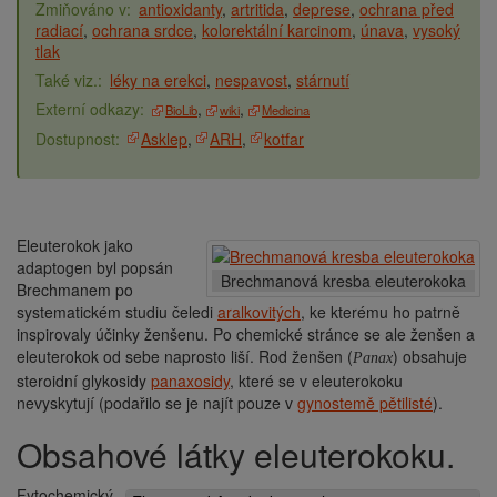
antioxidanty
artritida
deprese
ochrana před
radiací
ochrana srdce
kolorektální karcinom
únava
vysoký
tlak
léky na erekci
nespavost
stárnutí
BioLib
wiki
Medicina
Asklep
ARH
kotfar
Eleuterokok jako
adaptogen byl popsán
Brechmanová kresba eleuterokoka
Brechmanem po
systematickém studiu čeledi
aralkovitých
, ke kterému ho patrně
inspirovaly účinky ženšenu. Po chemické stránce se ale ženšen a
eleuterokok od sebe naprosto liší. Rod ženšen (
) obsahuje
Panax
steroidní glykosidy
panaxosidy
, které se v eleuterokoku
nevyskytují (podařilo se je najít pouze v
gynostemě pětilisté
).
Obsahové látky eleuterokoku.
Fytochemický