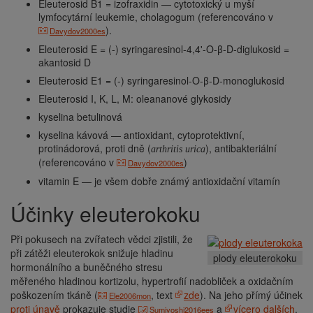
Eleuterosid B1 = izofraxidin — cytotoxický u myší
lymfocytární leukemie, cholagogum (referencováno v
).
Davydov2000es
Eleuterosid E = (-) syringaresinol-4,4'-O-β-D-diglukosid =
akantosid D
Eleuterosid E1 = (-) syringaresinol-O-β-D-monoglukosid
Eleuterosid I, K, L, M: oleananové glykosidy
kyselina betulinová
kyselina kávová — antioxidant, cytoprotektivní,
protinádorová, proti dně (
), antibakteriální
arthritis urica
(referencováno v
)
Davydov2000es
vitamin E — je všem dobře známý antioxidační vitamín
Účinky eleuterokoku
Při pokusech na zvířatech vědci zjistili, že
při zátěži eleuterokok snižuje hladinu
plody eleuterokoku
hormonálního a buněčného stresu
měřeného hladinou kortizolu, hypertrofií nadobliček a oxidačním
poškozením tkáně (
, text
zde
). Na jeho přímý účinek
Ele2006mon
proti únavě
prokazuje studie
a
vícero dalších
.
Sumiyoshi2016ees