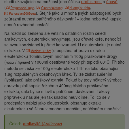
studií ukazujících na možnost jeho účinku
proti stresu
a
únavě
(
,
,
,
Deyama2001cpe
Cicero2004esg
Huang2011bfa
). Stejně jako u mnoha jiných adaptogenů bych
Panossian2009eea
zdůraznil nutnost patřičného dávkování – jedna nebo dvě kapsle
denně rozhodně nestačí.
Na rozdíl od ženšenu ale většina ostatních rostlin čeledi
aralkovitých, eleuterokok nevyjímaje, jsou dřevité keře, nehodící
se svou konzistencí k přímé konzumaci. U eleuterokoku je nutná
extrakce. V
je popsána příprava extraktu
Medon1981het
eleuterokoku 10minutovým mícháním 100g práškované drogy
(
/
) v 1000ml destilované vody při teplotě 60°C. Při této
radix
lignum
metodě se získá ze 100g eleuterokoku 1 litr roztoku obsahující
1,6g rozpuštěných obsahových látek. Ty lze získat sušením
(lyofilizací) jako práškový extrakt. Pokud by tedy některý výrobce
opravdu plnil kapsle řekněme 400mg čistého práškového
extraktu, dalo by se mluvit o patřičném dávkování. Takový
přípravek u nás ale jen tak snadno neuvidíme. To, co se v
prodejnách nabízí jako eleuterokok, obsahuje extrakt
eleuterokoku většinou v mnohem menším, neúčinném množství.
aralkovité (
)
Araliaceae