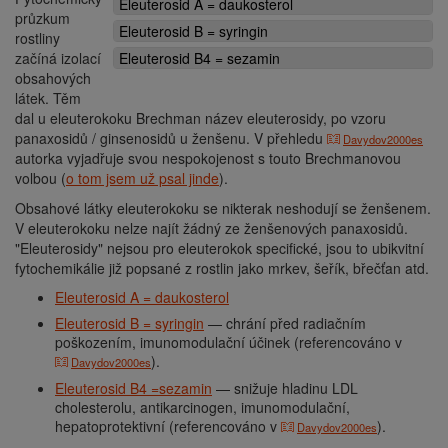
Eleuterosid A = daukosterol
průzkum
Eleuterosid B = syringin
rostliny
začíná izolací
Eleuterosid B4 = sezamin
obsahových
látek. Těm
dal u eleuterokoku Brechman název eleuterosidy, po vzoru
panaxosidů / ginsenosidů u ženšenu. V přehledu
Davydov2000es
autorka vyjadřuje svou nespokojenost s touto Brechmanovou
volbou (
o tom jsem už psal jinde
).
Obsahové látky eleuterokoku se nikterak neshodují se ženšenem.
V eleuterokoku nelze najít žádný ze ženšenových panaxosidů.
"Eleuterosidy" nejsou pro eleuterokok specifické, jsou to ubikvitní
fytochemikálie již popsané z rostlin jako mrkev, šeřík, břečťan atd.
Eleuterosid A = daukosterol
Eleuterosid B = syringin
— chrání před radiačním
poškozením, imunomodulační účinek (referencováno v
).
Davydov2000es
Eleuterosid B4 =sezamin
— snižuje hladinu LDL
cholesterolu, antikarcinogen, imunomodulační,
hepatoprotektivní (referencováno v
).
Davydov2000es