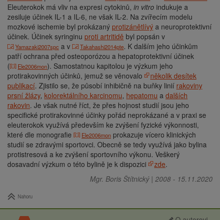
Eleuterokok má vliv na expresi cytokinů,
in vitro
indukuje a
zesiluje účinek IL-1 a IL-6, ne však IL-2. Na zvířecím modelu
mozkové ischemie byl prokázaný
protizánětlívý
a neuroprotektivní
účinek. Účinek syringinu
proti artritidě
byl popsán v
a v
. K dalším jeho účinkům
Yamazaki2007spc
Takahashi2014pte
patří ochrana před osteoporózou a hepatoprotektivní účinek
(
). Samostatnou kapitolou je výzkum jeho
Ele2006mon
protirakovinných účinků, jemuž se věnovalo
několik desítek
publikací
. Zjistilo se, že působí inhibičně na buňky linií
rakoviny
prsní žlázy
,
kolorektálního karcinomu
,
hepatomu
a
dalších
rakovin
. Je však nutné říct, že přes hojnost studií jsou jeho
specifické protirakovinné účinky pořád neprokázané a v praxi se
eleuterokok využívá především ke zvýšení fyzické výkonnosti,
které dle monografie
prokazuje vícero klinických
Ele2006mon
studií se zdravými sportovci. Obecně se tedy využívá jako bylina
protistresová a ke zvýšení sportovního výkonu. Veškerý
dosavadní výzkum o této bylině je k dispozici
zde
.
Mgr. Boris Štítnický
|
2008
-
15.11.2020
Nahoru
O autorovi