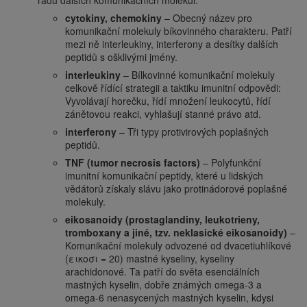
řadu dalších komunikačních molekul:
cytokiny, chemokiny
– Obecný název pro
komunikační molekuly bíkovinného charakteru. Patří
mezi ně interleukiny, interferony a desítky dalších
peptidů s ošklivými jmény.
interleukiny
– Bílkovinné komunikační molekuly
celkově řídící strategii a taktiku imunitní odpovědi:
Vyvolávají horečku, řídí množení leukocytů, řídí
zánětovou reakci, vyhlašují stanné právo atd.
interferony
– Tři typy protivirových poplašných
peptidů.
TNF (tumor necrosis factors)
– Polyfunkční
imunitní komunikační peptidy, které u lidských
vědátorů získaly slávu jako protinádorové poplašné
molekuly.
eikosanoidy (prostaglandiny, leukotrieny,
tromboxany a jiné, tzv. neklasické eikosanoidy)
–
Komunikační molekuly odvozené od dvacetiuhlíkové
(εικοσι = 20) mastné kyseliny, kyseliny
arachidonové. Ta patří do světa esenciálních
mastných kyselin, dobře známých omega-3 a
omega-6 nenasycených mastných kyselin, kdysi