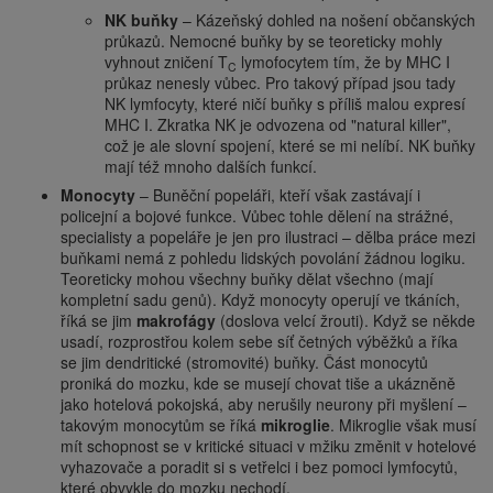
NK buňky
– Kázeňský dohled na nošení občanských
průkazů. Nemocné buňky by se teoreticky mohly
vyhnout zničení T
lymofocytem tím, že by MHC I
C
průkaz nenesly vůbec. Pro takový případ jsou tady
NK lymfocyty, které ničí buňky s příliš malou expresí
MHC I. Zkratka NK je odvozena od "natural killer",
což je ale slovní spojení, které se mi nelíbí. NK buňky
mají též mnoho dalších funkcí.
Monocyty
– Buněční popeláři, kteří však zastávají i
policejní a bojové funkce. Vůbec tohle dělení na strážné,
specialisty a popeláře je jen pro ilustraci – dělba práce mezi
buňkami nemá z pohledu lidských povolání žádnou logiku.
Teoreticky mohou všechny buňky dělat všechno (mají
kompletní sadu genů). Když monocyty operují ve tkáních,
říká se jim
makrofágy
(doslova velcí žrouti). Když se někde
usadí, rozprostřou kolem sebe síť četných výběžků a říka
se jim dendritické (stromovité) buňky. Část monocytů
proniká do mozku, kde se musejí chovat tiše a ukázněně
jako hotelová pokojská, aby nerušily neurony při myšlení –
takovým monocytům se říká
mikroglie
. Mikroglie však musí
mít schopnost se v kritické situaci v mžiku změnit v hotelové
vyhazovače a poradit si s vetřelci i bez pomoci lymfocytů,
které obvykle do mozku nechodí.