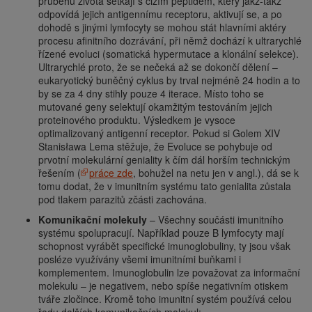
průběhu života setkají s cizím peptidem, který jakž-takž
odpovídá jejich antigennímu receptoru, aktivují se, a po
dohodě s jinými lymfocyty se mohou stát hlavními aktéry
procesu afinitního dozrávání, při němž dochází k ultrarychlé
řízené evoluci (somatická hypermutace a klonální selekce).
Ultrarychlé proto, že se nečeká až se dokončí dělení –
eukaryotický buněčný cyklus by trval nejméně 24 hodin a to
by se za 4 dny stihly pouze 4 iterace. Místo toho se
mutované geny selektují okamžitým testováním jejich
proteinového produktu. Výsledkem je vysoce
optimalizovaný antigenní receptor. Pokud si Golem XIV
Stanisława Lema stěžuje, že Evoluce se pohybuje od
prvotní molekulární geniality k čím dál horším technickým
řešením (
práce zde
, bohužel na netu jen v angl.), dá se k
tomu dodat, že v imunitním systému tato genialita zůstala
pod tlakem parazitů zčásti zachována.
Komunikační molekuly
– Všechny součásti imunitního
systému spolupracují. Například pouze B lymfocyty mají
schopnost vyrábět specifické imunoglobuliny, ty jsou však
posléze využívány všemi imunitními buňkami i
komplementem. Imunoglobulin lze považovat za informační
molekulu – je negativem, nebo spíše negativním otiskem
tváře zločince. Kromě toho imunitní systém používá celou