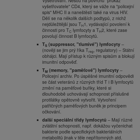
Vyšetřování. Nesou na povrchu "průkaz
vyšetřovatele" CD4, který se váže na "policejní
spis" MHC II a naneštěstí také na virus HIV.
Dělí se na několik dalších podtypů, z nichž
nejdůležitější jsou T
1, vydávající povolení k
H
činnosti pro T
lymfocyty a T
2, které zase
C
H
povolují činnost B lymfocytů.
T
(suppressor, "tlumivé") lymfocyty
–
S
(nověji se jim prý říka T
, regulatory) – Státní
reg
obhájci. Mají přístup k různým spisům a blokují
imunitní odpověď.
T
(memory, "paměťové") lymfocyty
–
M
Policejní archiv. Po úspěšné imunitní odpovědi
se část veteránů z různých tříd T i B lymfocytů
změní na paměťové buňky, které si
dlouhodobě uchovávají schopnost příslušné
protilátky opětovně vytvořit. Vytvoření
patřičných paměťových buněk je principem
očkování.
další speciální třídy lymfocytů
– Mají různé
zvláštní schopnosti, např. dokážou vyčenichat
bakterie podle specifických bakteriálních
metabolitů jinak v těle nepřítomných atd.