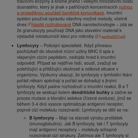
trávícími enzymy a kromě jiného i velkými množstvími oxidu
dusnatého, který je jinak v patřičných koncentracích
nutnou
a prospěšnou součástí buněčné komunikace
. Imunitní
systém používá opravdu všechny možné metody, včetně
dnes
hlasitě roztrubované
DNA nanotechnologie – zdá se
že granulocyty používají DNA jako
stavební materiál
k
výstavbě miniaturních klecí pro mikroby (
).
wartha2007net
Lymfocyty
– Policejní specialisté. Když přinesou
pochůzkaři do obvodné mízní uzliny MHC II spis s
vlepeným cizím peptidem, nedojde hned k imunitní
odpovědi. Případ se nejdříve řeší, soudí, zvažují se
polehčující a přitěžující okolnosti a celková situace v
organizmu. Výzkumy ukazují, že lymfocyty v lymfoidní tkáni
pořád někam spěchají a pořád se dohadují s jinými
lymfocyty. Když padne rozhodnutí o imunitní reakci, B a T
lymfocyty se seskupí kolem
dendritické buňky
a začne se
proces mutace a klonální selekce (řízené evoluce), jímž se
během 3-4 dnů vysoce optimalizuje antigenní receptor,
poprvé cizí molekulu rozeznavší. Lymfocyty se dělí se na:
B lymfocyty
– Mají na starosti výrobu protilátek
(imunoglobulinů). Jak B lymfocyty, tak i T lymfocyty
mají antigenní receptory – molekuly schopné
rozeznávat cizí strukury. Zatímco ale T lymfocyty si