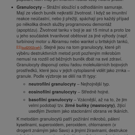
Granulocyty
– Strážní sloužící s odhodláním samuraje.
Mají ze všech buněk nejkratší životnost. I když se imunitní
reakce neúčastní, nebo ji přežijí, spáchají pro každý případ
po několika dnech služby programovou demontáž
(apoptózu). Životnost tanku v boji je asi 15 minut a proto lze
u jeho součástek trvanlivost obětovat za jiné výhody (např.
turbínový motor u Abramsu nebo wankel u britských tanků,
). Stejně jsou na tom granulocyty, které při
bud2002cwh
výběru destruktivních metod proti pozřeným mikrobům
nemusí na rozdíl od běžných buněk dbát na své zdraví.
Granulocyty disponují celou řadou molekulárních bojových
prostředků, které jsou v jejich cytoplasmě vidět jako zrnka –
granule. Podle výzbroje se dělí na tři typy:
neutrofilní granulocyty
– Nejhojnější typ.
eosinofilní granulocyty
– Středně hojné.
basofilní granulocyty
– Vzácnější, až na to, že jim
velmi podobají tzv.
žírné buňky (mastocyty)
, žijící
usedlým životem jako stacionární obrana ve tkáních.
K metodám granulocytů patří požírání mikrobů, pálení
kyselinami, superoxidem, peroxidem, chlornanem (v
drogerii známým jako Savo) a jinými žíravinami, destrukce