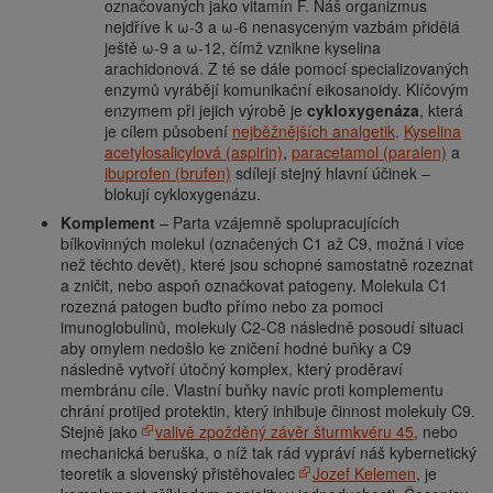
označovaných jako vitamín F. Náš organizmus
nejdříve k ω-3 a ω-6 nenasyceným vazbám přidělá
ještě ω-9 a ω-12, čímž vznikne kyselina
arachidonová. Z té se dále pomocí specializovaných
enzymů vyrábějí komunikační eikosanoidy. Klíčovým
enzymem při jejich výrobě je
cykloxygenáza
, která
je cílem působení
nejběžnějších analgetik
.
Kyselina
acetylosalicylová (aspirin)
,
paracetamol (paralen)
a
ibuprofen (brufen)
sdílejí stejný hlavní účinek –
blokují cykloxygenázu.
Komplement
– Parta vzájemně spolupracujících
bílkovinných molekul (označených C1 až C9, možná i více
než těchto devět), které jsou schopné samostatně rozeznat
a zničit, nebo aspoň označkovat patogeny. Molekula C1
rozezná patogen buďto přímo nebo za pomoci
imunoglobulinů, molekuly C2-C8 následně posoudí situaci
aby omylem nedošlo ke zničení hodné buňky a C9
následně vytvoří útočný komplex, který proděraví
membránu cíle. Vlastní buňky navíc proti komplementu
chrání protijed protektin, který inhibuje činnost molekuly C9.
Stejně jako
valivě zpožděný závěr šturmkvéru 45
, nebo
mechanická beruška, o níž tak rád vypráví náš kybernetický
teoretik a slovenský přistěhovalec
Jozef Kelemen
, je