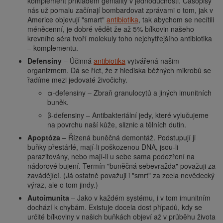
komplement příkladem geniality v jednoduchosti. Časopisy
nás už pomalu začínají bombardovat zprávami o tom, jak v
Americe objevují "smart"
antibiotika
, tak abychom se necítili
méněcenní, je dobré vědět že až 5% bílkovin našeho
krevního séra tvoří molekuly toho nejchytřejšího antibiotika
– komplementu.
Defensiny
– Účinná
antibiotika
vytvářená našim
organizmem. Dá se říct, že z hlediska běžných mikrobů se
řadíme mezi jedovaté živočichy.
α-defensiny – Zbraň granulocytů a jiných imunitních
buněk.
β-defensiny – Antibakteriální jedy, které vylučujeme
na povrchu naší kůže, sliznic a tělních dutin.
Apoptóza
– Řízená buněčná demontáž. Podstupují ji
buňky přestárlé, mají-li poškozenou DNA, jsou-li
parazitovány, nebo mají-li u sebe sama podezření na
nádorové bujení. Termín "buněčná sebevražda" považuji za
zavádějící. (Já ostatně považuji i "smrt" za zcela nevědecký
výraz, ale o tom jindy.)
Autoimunita
– Jako v každém systému, i v tom imunitním
dochází k chybám. Existuje docela dost případů, kdy se
určité bílkoviny v našich buňkách objeví až v průběhu života