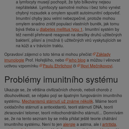
a lymfocyty musejí pochopit, že tyto bílkoviny nejsou
nepřátelské. Lymfocyty samotné mohou i bez toho vynést
chybný rozsudek a omylem spustit autoimunitní odpověď.
Imunitní chyby jsou velmi nebezpečné, protože mohou
omylem snadno zničit populaci vlastních buněk, jak tomu
bývá třeba u
diabetes mellitus typu 1
. Imunitní systém by
též neměl přehnaně reagovat na desítky druhů užitečných
bakterií, plísní a (možná i) užitečných virů vyskytujících se
na kůži a v trávícím traktu.
Opravdoví zájemci o toto téma si mohou přečíst
Základy
imunologie
Prof. Hořejšího, nebo
jeho blog
a můžou i věnovat
uctivou vzpomínku
Paulu Ehrlichovi
či
Iljovi Mečnikovovi
.
Problémy imunitního systému
Ukazuje se, že většina civilizačních chorob, neboli chorob z
dlouhověkosti, se nějako pojí se špatným fungováním imunitního
systému.
Mechanismů stárnutí už známe několik
. Máme teorii
oxidačního stárnutí a antioxidantů, teorii stárnutí DNA, teorii
zkracování telomer, teorii mitochondriálního stárnutí... Domnívám
se, že na tento seznam by se měla přidat ještě teorie chátrání
imunitního systému. Není to jen
alergie
a astma, ale i
artritida,