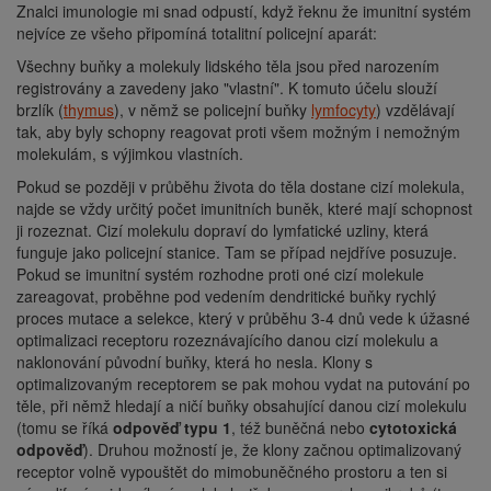
Znalci imunologie mi snad odpustí, když řeknu že imunitní systém
nejvíce ze všeho připomíná totalitní policejní aparát:
Všechny buňky a molekuly lidského těla jsou před narozením
registrovány a zavedeny jako "vlastní". K tomuto účelu slouží
brzlík (
thymus
), v němž se policejní buňky
lymfocyty
) vzdělávají
tak, aby byly schopny reagovat proti všem možným i nemožným
molekulám, s výjimkou vlastních.
Pokud se později v průběhu života do těla dostane cizí molekula,
najde se vždy určitý počet imunitních buněk, které mají schopnost
ji rozeznat. Cizí molekulu dopraví do lymfatické uzliny, která
funguje jako policejní stanice. Tam se případ nejdříve posuzuje.
Pokud se imunitní systém rozhodne proti oné cizí molekule
zareagovat, proběhne pod vedením dendritické buňky rychlý
proces mutace a selekce, který v průběhu 3-4 dnů vede k úžasné
optimalizaci receptoru rozeznávajícího danou cizí molekulu a
naklonování původní buňky, která ho nesla. Klony s
optimalizovaným receptorem se pak mohou vydat na putování po
těle, při němž hledají a ničí buňky obsahující danou cizí molekulu
(tomu se říká
odpověď typu 1
, též buněčná nebo
cytotoxická
odpověď
). Druhou možností je, že klony začnou optimalizovaný
receptor volně vypouštět do mimobuněčného prostoru a ten si