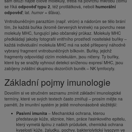
sám difuzí najde cílové molekuly, třeba na povrchu mikrobů (tomu
se říká
odpověď typu 2
, též protilátková, neboli
humorální
odpověď
; lat.
humor
= šťáva).
Vnitrobuněčným parazitům (např. virům) a nádorům se tělo brání
tím, že každá buňka (kromě červených krvinek) na povrchu nese
molekuly MHC, fungující jako občanský průkaz. Molekuly MHC
předkládají jakoby fotografii vnitřního prostředí nositelské buňky –
každá individuální molekula MHC má na sobě přilepený náhodně
vybraný fragment vnitrobuněčných bílkovin. Buňky, jejichž
fragmenty odpovídají cizím molekulám, jsou ničeny. Ty buňky,
které by se snažily vyhnout detekci sníženou expresí MHC, jsou
zabíjeny zvláštní skupinou dozorčích buněk – NK lymfocyty.
Základní pojmy imunologie
Dovolím si ve stručném seznamu zmínit základní imunologické
termíny, které ve svých textech často zmiňuji – prosím mějte na
paměti, že imunitní systém je ještě mnohonásobně složitější:
Pasivní imunita
– Mechanická ochrana, kterou
představuje kůže, sliznice, hlen, práce řasinkového epitelu,
který vymetá špínu z našich průdušek, chemická ochrana
kyselostí kůže, žaludku, pochvy, bakteriolytický lysozym ve