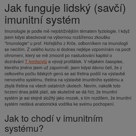
Jak funguje lidský (savčí)
Drobečková
navigace
imunitní systém
Imunologie je podle mě nejobtížnějším tématem fyziologie. I když
jsem kdysi absolvoval na výbornou rozšířenou zkoušku
"Imunologie" u prof. Hořejšího z Krče, odborníkem na imunologii
se necítím. Z celého kurzu si dodnes nejlépe vzpomínám na pocit
ohromení, který se mě zmocnil po nastudování kapitol o
dozrávání
T lymfocytů
a vývoji protilátek. V nějakém časopise,
kterého jméno jsem už zapomněl, jsem kdysi dávno četl, že z
celkového počtu lidských genů se asi třetina podílí na výstavbě
nervového systému, třetina na výstavbě imunitního systému a
zbylá třetina na všech ostatních úkolech. Nevím, nakolik toto
tvrzení dnes ještě platí, ale skutečně se dá říct, že imunitní
systém je asi stejně složitý jako mozek, s tím rozdílem, že imunitní
systém nedává anatomická vodítka ke svému pochopení.
Jak to chodí v imunitním
systému?