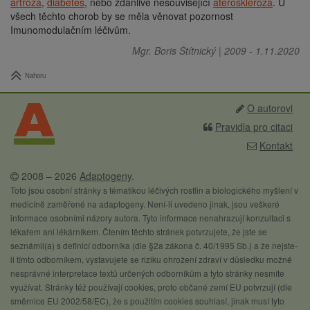
artróza
,
diabetes
, nebo zdánlivě nesouvisející
ateroskleróza
. U
všech těchto chorob by se měla věnovat pozornost
Imunomodulačním léčivům.
Mgr. Boris Štítnický
|
2009
-
1.11.2020
Nahoru
O autorovi
Pravidla pro citaci
Kontakt
2008 – 2026
Adaptogeny
.
Toto jsou osobní stránky s tématikou léčivých rostlin a biologického myšlení v
medicíně zaměřené na adaptogeny. Není-li uvedeno jinak, jsou veškeré
informace osobními názory autora. Tyto informace nenahrazují konzultaci s
lékařem ani lékárníkem. Čtením těchto stránek potvrzujete, že jste se
seznámil(a) s definicí odborníka (dle §2a zákona č. 40/1995 Sb.) a že nejste-
li tímto odborníkem, vystavujete se riziku ohrožení zdraví v důsledku možné
nesprávné interpretace textů určených odborníkům a tyto stránky nesmíte
využívat. Stránky též používají cookies, proto občané zemí EU potvrzují (dle
směrnice EU 2002/58/EC), že s použitím cookies souhlasí, jinak musí tyto