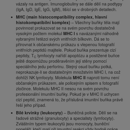
vázaly na antigen. Imunoglobuliny se dále dělí na podtypy
(IgA, IgD, IgE, IgG, IgM), lišící se v drobných detailech.
MHC (main histocompatibility complex, hlavní
histokompatibilní komplex)
– Všechny buňky těla mají
povinnost prokazovat se na svém povrchu dostatečně
vysokým počtem molekul
MHC I
s navázanými náhodně
vybranými řetězci svých vnitřních bílkovin. Dá se to
přirovnat k občanskému průkazu s vlepenou fotografií
vnitřních peptidů majitele. Pokud buňka prezentuje cizí
peptidy, T
lymfocyty nařídí apoptózu a postižené buňce
C
ještě dopomůžou proděravěním její stěny pomocí
speciálního jedu perforinu. Stejný osud buňku potká,
neprokazuje-li se dostatečným množstvím MHC I, na což
dohlíží NK lymfocyty. Molekula
MHC II
naproti tomu není
občanským průkazem, ale policejním spisem s fotografií
zločince. Molekulu MHC II nesou na svém povrchu
profesionální imunitní buňky. Pokud je v MHC II uchycen
cizí peptid, znamená to, že příslušná imunitní buňka právě
řeší jeho případ.
Bílé krvinky (leukocyty)
– Buněčná policie. Dělí se na
řadové strážné (granulocyty) a specialisty (lymfocyty).
Zvláštním typem leukocytů jsou monocyty, buněční
popeláři, kteří mají při imunitní reakci vždy hodně práce.