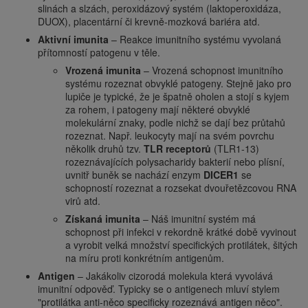
slinách a slzách, peroxidázový systém (laktoperoxidáza,
DUOX), placentární či krevně-mozková bariéra atd.
Aktivní imunita
– Reakce imunitního systému vyvolaná
přítomností patogenu v těle.
Vrozená imunita
– Vrozená schopnost imunitního
systému rozeznat obvyklé patogeny. Stejně jako pro
lupiče je typické, že je špatně oholen a stojí s kyjem
za rohem, i patogeny mají některé obvyklé
molekulární znaky, podle nichž se dají bez průtahů
rozeznat. Např. leukocyty mají na svém povrchu
několik druhů tzv.
TLR receptorů
(TLR1-13)
rozeznávajících polysacharidy bakterií nebo plísní,
uvnitř buněk se nachází enzym
DICER1
se
schopností rozeznat a rozsekat dvouřetězcovou RNA
virů atd.
Získaná imunita
– Náš imunitní systém má
schopnost při infekci v rekordně krátké době vyvinout
a vyrobit velká množství specifických protilátek, šitých
na míru proti konkrétním antigenům.
Antigen
– Jakákoliv cizorodá molekula která vyvolává
imunitní odpověď. Typicky se o antigenech mluví stylem
"protilátka anti-něco specificky rozeznává antigen něco".