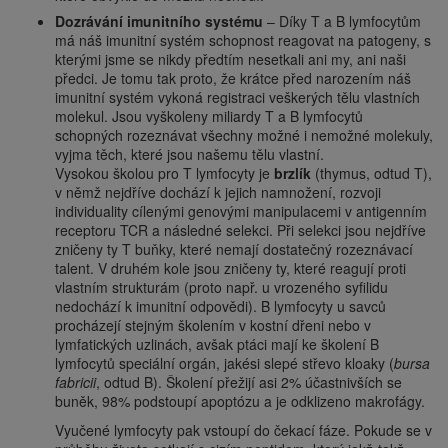
Dozrávání imunitního systému
– Díky T a B lymfocytům
má náš imunitní systém schopnost reagovat na patogeny, s
kterými jsme se nikdy předtím nesetkali ani my, ani naši
předci. Je tomu tak proto, že krátce před narozením náš
imunitní systém vykoná registraci veškerých tělu vlastních
molekul. Jsou vyškoleny miliardy T a B lymfocytů
schopných rozeznávat všechny možné i nemožné molekuly,
vyjma těch, které jsou našemu tělu vlastní.
Vysokou školou pro T lymfocyty je
brzlík
(thymus, odtud T),
v němž nejdříve dochází k jejich namnožení, rozvoji
individuality cílenými genovými manipulacemi v antigenním
receptoru TCR a následné selekci. Při selekci jsou nejdříve
zničeny ty T buňky, které nemají dostatečný rozeznávací
talent. V druhém kole jsou zničeny ty, které reagují proti
vlastním strukturám (proto např. u vrozeného syfilidu
nedochází k imunitní odpovědi). B lymfocyty u savců
procházejí stejným školením v kostní dřeni nebo v
lymfatických uzlinách, avšak ptáci mají ke školení B
lymfocytů speciální orgán, jakési slepé střevo kloaky (
bursa
fabricii
, odtud B). Školení přežijí asi 2% účastnivších se
buněk, 98% podstoupí apoptózu a je odklizeno makrofágy.
Vyučené lymfocyty pak vstoupí do čekací fáze. Pokude se v