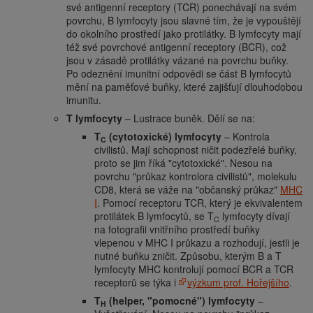
své antigenní receptory (TCR) ponechávají na svém
povrchu, B lymfocyty jsou slavné tím, že je vypouštějí
do okolního prostředí jako protilátky. B lymfocyty mají
též své povrchové antigenní receptory (BCR), což
jsou v zásadě protilátky vázané na povrchu buňky.
Po odeznění imunitní odpovědi se část B lymfocytů
mění na paměťové buňky, které zajišťují dlouhodobou
imunitu.
T lymfocyty
– Lustrace buněk. Dělí se na:
T
(cytotoxické) lymfocyty
– Kontrola
C
civilistů. Mají schopnost ničit podezřelé buňky,
proto se jim říká "cytotoxické". Nesou na
povrchu "průkaz kontrolora civilistů", molekulu
CD8, která se váže na "občanský průkaz"
MHC
I
. Pomocí receptoru TCR, který je ekvivalentem
protilátek B lymfocytů, se T
lymfocyty dívají
C
na fotografii vnitřního prostředí buňky
vlepenou v MHC I průkazu a rozhodují, jestli je
nutné buňku zničit. Způsobu, kterým B a T
lymfocyty MHC kontrolují pomocí BCR a TCR
receptorů se týka i
výzkum prof. Hořejšího
.
T
(helper, "pomocné") lymfocyty
–
H