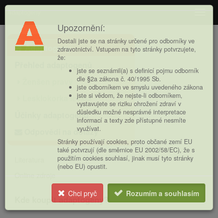
Adaptogeny
Navig
Upozornění:
Hlavní
Dostali jste se na stránky určené pro odborníky ve
Adaptogeny
nabídka
zdravotnictví. Vstupem na tyto stránky potvrzujete,
že:
Přehled adaptogenů
jste se seznámil(a) s definicí pojmu odborník
dle §2a zákona č. 40/1995 Sb.
Ženšen pravý
jste odborníkem ve smyslu uvedeného zákona
jste si vědom, že nejste-li odborníkem,
Lesklokorka lesklá
vystavujete se riziku ohrožení zdraví v
důsledku možné nesprávné interpretace
Účinky adaptogenů
informací a texty zde přístupné nesmíte
využívat.
Odpovědi na dotazy
Stránky používají cookies, proto občané zemí EU
také potvrzují (dle směrnice EU 2002/58/EC), že s
použitím cookies souhlasí, jinak musí tyto stránky
Literatura
(nebo EU) opustit.
Online zdroje
Chci pryč
Rozumím a souhlasím
Kde koupit adaptogeny?