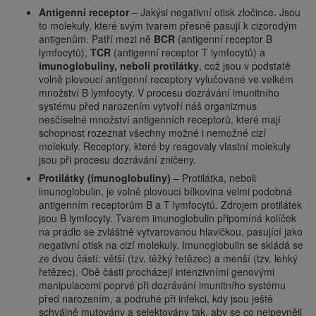
Antigenní receptor
– Jakýsi negativní otisk zločince. Jsou
to molekuly, které svým tvarem přesně pasují k cizorodým
antigenům. Patří mezi ně
BCR
(antigenní receptor B
lymfocytů),
TCR
(antigenní receptor T lymfocytů) a
imunoglobuliny, neboli protilátky
, což jsou v podstatě
volně plovoucí antigenní receptory vylučované ve velkém
množství B lymfocyty. V procesu dozrávání imunitního
systému před narozením vytvoří náš organizmus
nesčíselné množství antigenních receptorů, které mají
schopnost rozeznat všechny možné i nemožné cizí
molekuly. Receptory, které by reagovaly vlastní molekuly
jsou při procesu dozrávání zničeny.
Protilátky (imunoglobuliny)
– Protilátka, neboli
imunoglobulin, je volně plovoucí bílkovina velmi podobná
antigenním receptorům B a T lymfocytů. Zdrojem protilátek
jsou B lymfocyty. Tvarem imunoglobulin připomíná kolíček
na prádlo se zvláštně vytvarovanou hlavičkou, pasující jako
negativní otisk na cizí molekuly. Imunoglobulin se skládá se
ze dvou částí: větší (tzv. těžký řetězec) a menší (tzv. lehký
řetězec). Obě části procházejí intenzivními genovými
manipulacemi poprvé při dozrávání imunitního systému
před narozením, a podruhé při infekci, kdy jsou ještě
schválně mutovány a selektovány tak, aby se co nejpevněji