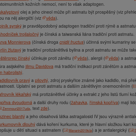
toimunitních kožních nemocí, není to však adaptogen.
ukalyptový
olej a jeho cineol může při astmatu být prospěšný (viz přeh
ou na něj alergičtí (viz
věda
).
jník syrský
je pravděpodobný adaptogen tradiční proti rýmě a astmatu
hodníček trojlaločný
je čínská a taiwanská liána tradiční proti astmatu.
arva Monnierova
(čínská droga
cnidii fructus
) účinná svými kumariny se
rlín žlutavý
je tradiční protizánětlivá bylina a proti astmatu se může také
štěrorep čínský
účinkuje proti zánětu (
věda
), alergii (
věda
) a astma
ůra asijského
jilmu Davidova
má tradiční indikaci proti zánětům a astma
lm habrolistý
.
didlovník pravý
a
pilovitý
, zdroj pryskyřice známé jako kadidlo, má překv
astnosti. Uplatní se proti astmatu a dalším zánětlivým onemocněním (
frovník lékařský
má protizánětlivé účinky a extrakt z jeho listů tlumí ko
opřiva dvoudomá
a další druhy rodu (
žahavka
,
římská kopříva
) mají li
, text
zde
).
Zemmouri2017uda
zinec blanitý
a jeho obsahová látka astragalosid IV jsou výrazně antial
urkumovník dlouhý
dává koření kurkuma, které je hlavní složkou kari koř
epšuje u dětí situaci s astmatem (
) a je antialergický (
Manarin2019cla
S