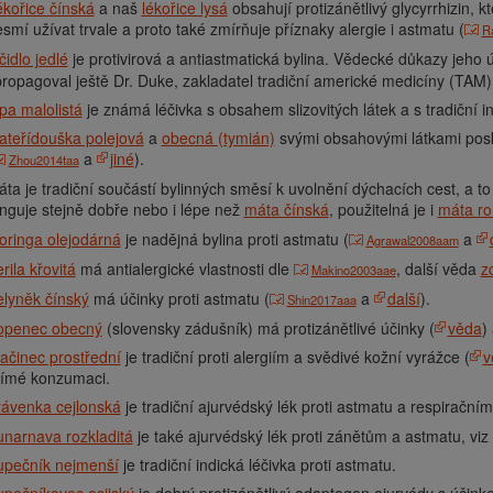
kořice čínská
a naš
lékořice lysá
obsahují protizánětlivý glycyrrhizin, k
smí užívat trvale a proto také zmírňuje příznaky alergie i astmatu (
R
čidlo jedlé
je protivirová a antiastmatická bylina. Vědecké důkazy jeho 
ropagoval ještě Dr. Duke, zakladatel tradiční americké medicíny (TAM)
pa malolistá
je známá léčivka s obsahem slizovitých látek a s tradiční in
ateřídouška polejová
a
obecná (tymián)
svými obsahovými látkami posky
a
jiné
).
Zhou2014taa
ta je tradiční součástí bylinných směsí k uvolnění dýchacích cest, a 
nguje stejně dobře nebo i lépe než
máta čínská
, použitelná je i
máta ro
oringa olejodárná
je nadějná bylina proti astmatu (
a
Agrawal2008aam
rila křovitá
má antialergické vlastnosti dle
, další věda
z
Makino2003aae
lyněk čínský
má účinky proti astmatu (
a
další
).
Shin2017aaa
openec obecný
(slovensky zádušník) má protizánětlivé účinky (
věda
)
ačinec prostřední
je tradiční proti alergiím a svědivé kožní vyrážce (
v
římé konzumaci.
rávenka cejlonská
je tradiční ajurvédský lék proti astmatu a respiračním
narnava rozkladitá
je také ajurvédský lék proti zánětům a astmatu, viz
upečník nejmenší
je tradiční indická léčivka proti astmatu.