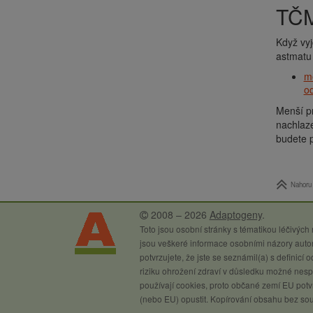
TČ
Když vy
astmatu
me
od
Menší pr
nachlaze
budete p
Nahoru
2008 – 2026
Adaptogeny
.
Toto jsou osobní stránky s tématikou léčivých
jsou veškeré informace osobními názory autor
potvrzujete, že jste se seznámil(a) s definicí
riziku ohrožení zdraví v důsledku možné nespr
používají cookies, proto občané zemí EU potvr
(nebo EU) opustit. Kopírování obsahu bez so