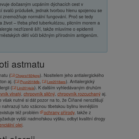
jevuje dočasným ucpáním dýchacích cest v
í svalů průdušek, jednak tvorbou hlenu spojenou se
nci znemožňuje normální fungování. Proč se tedy
la život – třeba před tuberkulózou, plicním morem a
lergie nezřízeně šíří, takže mluvíme o epidemii
 městských dětí vůči běžným přírodním antigenům.
oti astmatu
matu (
). Nositelem jeho antialergického
Chopra1924pnp
on aj. (
,
). Antialergický
Pyun2018dls
Lee2018aes
ergii (
). K dalším vyhledávaným druhům
Lim2014sla
vník vlnatý
,
chrpovník sličný
,
chrpovník rozcuchaný
aj.
 je však nutné si dát pozor na to, že Číňané nerozlišují
nahrazují tuto vzácnou tibetskou bylinu levnějším
existuje též problém
ochrany přírody
, takže z
Vyžaduje vyšší nadmořskou výšku, odbyt kvalitní drogy
nciální olej
.