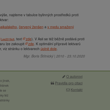
še, najdeme v tabulce bylinných prostředků proti
ktvar:
bajkalského
,
červený ženšen
a
v medu smažený
, text
zde
). V Asii se též běžně podává proti
Lee2019stt
aru lze zakoupit
zde
. K optimální přípravě lektvarů
, viz stránku o lektvarech
úplně dole
.
Mgr. Boris Štítnický
|
2010
-
23.10.2020
O autorovi
o jinak,
Pravidla pro citaci
stránek
Kontakt
te se
nky též
 stránky