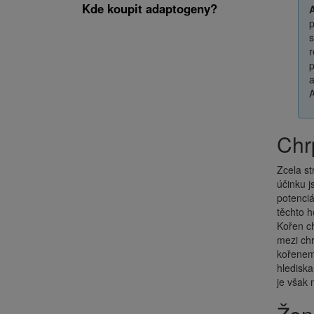
Kde koupit adaptogeny?
p
s
r
p
a
A
Ch
Zcela s
účinku j
potenciá
těchto h
Kořen ch
mezi ch
kořene
hlediska
je však