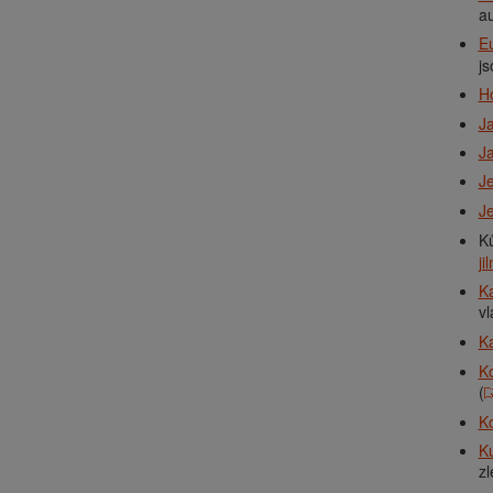
au
E
js
Ho
Ja
J
Je
Je
K
ji
Ka
vl
Ka
K
(
Ko
K
zl