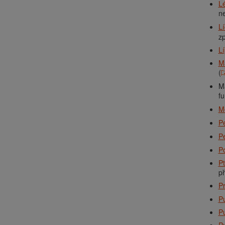
Lé
ne
Lí
zp
Lí
M
(
Má
fu
M
Pe
Pe
P
Pt
p
P
Pu
P