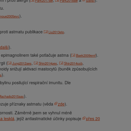
i proti alergii (
,
a
další
).
Park2017aie
Park2018aie
tu.
).
Inoue2005evc
 proti astmatu publikace
.
Liu2013eto
další
).
 epimagnolinem také potlačuje astma (
).
Baek2009emf
gii (
,
,
,
Jung2012aes
Shin2014pes
Shin2014ssb
noidy snižují aktivaci mastocytů (buněk způsobujících
).
s
inu posilující respirační imunitu. Dle
).
Machado2015aac
mezuje příznaky astmatu (věda
zde
).
zornosti. Záměrně jsem se vyhnul méně
a lesklá
, jejíž antiastmatické účinky popisuje
přes 20