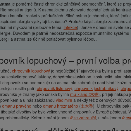
Astma
je poměrně časté chronické zánětlivé onemocnění, které se pro
řítomnosti antigenů. K astmatickému záchvatu dochází jednak kontrakc
ilnou imunitní reakcí v průduškách. Silné astma je choroba, která jedi
espirační alergie vyskytují tak často? Protože kdysi alergie zachraňova
licními mykózami (příbuzné téma:
infekce
). Jenže v dnešním světě se a
lergie. Důvodem je patrně nedostatečná expozice imunitního systému
lergii a astma lze účinně potlačovat bylinnou léčbou.
rpovník lopuchový – první volba pr
tručně,
chrpovník lopuchový
je nejdůležitější ajurvédská bylina proti ast
sou seskviterpenové laktony, dehydrokostuslakton, kostunolid, alantolakt
l chrpovníku se neomezuje na astma, ale zabraňuje například i kožní al
orských rostlin patří
chrpovník listenový
,
chrpovník jestřábníkový
,
chrpo
rpovníku je známý jako čínská bylina
mù-xiāng (木香)
, při její nákupu
rpovníkem a u nás zakázanou
vladimirií
a někdy též z cenových důvodů 
m
omanu pravého
nebo
omanu hroznatého
(
土木香
). U chrpovníku pak 
 tibetské divočiny by bylo velice vhodné chrpovník v Evropě pěstovat. 
 neproblematický. Kořen k mání jenom
ze zahraničí
, u nás jenom
ese