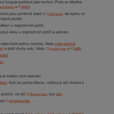
terý funguje podobně jako kortizol. Proto se lékořice
a
další
).
am2006gae
účinku jsou poměrně slabé (
), ale bylinu mi
Ci2015eaa
 blahé paměti.
dikací u respiračních potíží.
tují úlevu u respiračních potíží a astmatu
to nejen kvůli svému mentolu. Naše
máta peprná
lní
a další druhy rodu. Věda:
a
další
.
Lee2011pem
další
).
de
.
 a je tradiční proti astmatu.
ěda
). Kůži lze potírat šťávou, rostlina je též vhodná k
 potížím, viz též
, text
zde
.
Barth2015aef
 též
etnobotanika
.