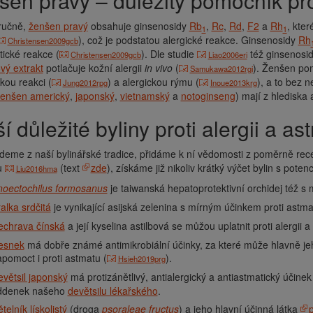
nšen pravý – důležitý pomocník prot
tručně,
ženšen pravý
obsahuje ginsenosidy
Rb
,
Rc
,
Rd
,
F2
a
Rh
, kter
1
1
), což je podstatou alergické reakce. Ginsenosidy
Rh
Christensen2009gcb
tické reakce (
). Dle studie
též ginsenosi
Christensen2009gcb
Liao2006eri
vý extrakt
potlačuje kožní alergii
in vivo
(
). Ženšen po
Samukawa2012rgi
kou reakci (
) a alergickou rýmu (
), a to bez 
Jung2012rpg
Inoue2013krg
enšen americký
,
japonský
,
vietnamský
a
notoginseng
) mají z hlediska 
lší důležité byliny proti alergii a a
deme z naší bylinářské tradice, přidáme k ní vědomosti z poměrně re
u
(text
zde
), získáme již nikoliv krátký výčet bylin s poten
Liu2016hma
noectochilus formosanus
je taiwanská hepatoprotektivní orchidej též s
alka srdčitá
je vynikající asijská zelenina s mírným účinkem proti astma
echrava čínská
a její kyselina astilbová se můžou uplatnit proti alergii a
esnek
má dobře známé antimikrobiální účinky, za které může hlavně j
pomoct i proti astmatu (
).
Hsieh2019prg
větsil japonský
má protizánětlivý, antialergický a antiastmatický účinek
ddenek našeho
devětsilu lékařského
.
telník lískolistý
(droga
psoraleae fructus
) a jeho hlavní účinná látka