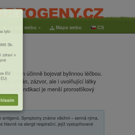
Obsah webu
Mapa webu
CS
a tyto
1995 Sb.
í zdraví v
upné
 proti nim účinně bojovat bylinnou léčbou.
ice EU
 EU)
ep, šafrán, zázvor, ale i uvolňující látky
í v této indikaci je menší prorostlíkový
hlasím
h antigenů. Symptomy známe všichni – senná rýma,
e hlavně na alergii respirační, jejíž vystupňované