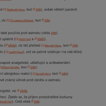
led
, text
zde
), avšak někteří pacienti
Sadlon2010ima
, viz
, text
zde
.
Zyzelewicz2020pob
 také používá proti astmatu (věda
zde
).
 uplatnit (
a
další
).
He2015sft
tu (
věda
), viz též přehled
, text
zde
.
Meng2016aes
tu (
), což se patrně vztahuje i na náš léčivý
Lee2010peu
apivé analgetické, uklidňující a antibakteriální
, text
zde
).
AlYasiry2016ftp
žní alergickou reakci (
, text
zde
).
Kang2019ccl
dově známý účinek proti zánětu a astmatu
ergické, viz
věda
.
ení. Zjistilo se, že příjem protizánětlivé kurkumy
). Celá věda
zde
.
hin2015tcl