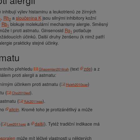
i alergii
é inhibují výlev histaminu a leukotrienů ze žírných
,
Rh
a
sloučenina K
jsou silnými inhibitory kožní
1
2
d
Rb
blokuje molekulární mechanismy alergie. Směsný
1
může i proti astmatu. Ginsenosid
Rg
potlačuje
1
nežádoucích účinků. Další druhy ženšenu (k nimž patří
alergie prakticky stejné účinky.
stmatu
centního přehledu
(text
zde
) a z
Ghasemian2016rah
ciálem proti alergii a astmatu:
 mírným účinkem proti astmatu (
)
Hsieh2010sae
tu (
).
Cho2010ied
 astmatu (
).
Yuk2011eaa
eho
alicin
. Kromě toho je protizánětlivý a může
 (
a
další
). Tytéž tradiční indikace má
Lee2011sep
psoralen
může mít léčivé vlastnosti u některých