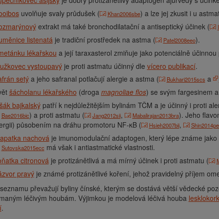
pečníkovec asijský
je dobrý protizánětlivý adaptogen ajurvédy s účinkem 
ooibos
uvolňuje svaly průdušek (
) a lze jej zkusit i u astma
Khan2006sbe
ozmarýnový
extrakt má také bronchodilatační a antiseptický účinek (
měnice listenatá
je tradiční prostředek na astma (
).
Patel2008eeo
metánku lékařskou
a její taraxasterol zmiňuje jako potenciálně účinnou
tužkovec vystoupavý
je proti astmatu účinný dle
vícero publikací
.
frán setý
a jeho safranal potlačují alergie a astma (
a
Bukhari2015scs
vět
šácholanu lékařského
(droga
magnoliae flos
) se svým fargesinem a
šák bajkalský
patří k nejdůležitějším bylinám TČM a je účinný i proti aler
) a proti astmatu (
,
). Jeho flavo
Bae2016bic
Jang2012sii
Mabalirajan2013bra
ergii) působením na dráhu promotoru NF-κB (
,
Hsieh2007bii
Shin2014pe
řapatka nachová
je imunomodulační adaptogen, který lépe známe jako byl
má však i antiastmatické vlastnosti.
Sutovska2015ecc
ňatka citronová
je protizánětlivá a má mírný účinek i proti astmatu (
ázvor pravý
je známé protizánětlivé koření, jehož pravidelný příjem o
seznamu převažují byliny čínské, kterým se dostává větší vědecké po
maným léčivým houbám. Výjimkou je modelová léčivá houba
lesklokork
í
.