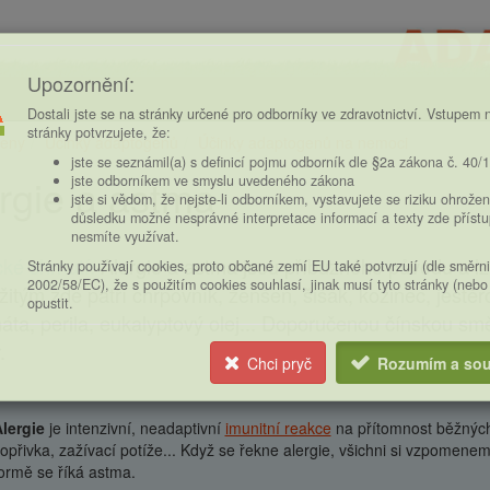
Upozornění:
Dostali jste se na stránky určené pro odborníky ve zdravotnictví. Vstupem n
stránky potvrzujete, že:
eny
Účinky adaptogenů
Účinky adaptogenů na nemoci
ce
jste se seznámil(a) s definicí pojmu odborník dle §2a zákona č. 40/
rgie a astma
jste odborníkem ve smyslu uvedeného zákona
jste si vědom, že nejste-li odborníkem, vystavujete se riziku ohrožen
důsledku možné nesprávné interpretace informací a texty zde příst
nesmíte využívat.
cké shrnutí:
Alergie a astma jsou příbuzného původu a lze
Stránky používají cookies, proto občané zemí EU také potvrzují (dle směrn
2002/58/EC), že s použitím cookies souhlasí, jinak musí tyto stránky (nebo
žitým zde patří chrpovník, ženšen, šišák, kozinec, ještěror
opustit.
áta, perila, eukalyptový olej... Doporučenou čínskou směs
.
Chci pryč
Rozumím a sou
lergie
je intenzivní, neadaptivní
imunitní reakce
na přítomnost běžnýc
opřivka, zažívací potíže... Když se řekne alergie, všichni si vzpomenem
ormě se říká astma.