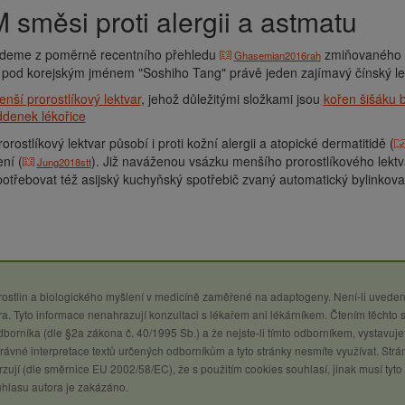
M směsi proti alergii a astmatu
jdeme z poměrně recentního přehledu
zmiňovaného vý
Ghasemian2016rah
 pod korejským jménem "Soshiho Tang" právě jeden zajímavý čínský le
nší prorostlíkový lektvar
, jehož důležitými složkami jsou
kořen šišáku 
denek lékořice
orostlíkový lektvar působí i proti kožní alergii a atopické dermatitidě (
ní (
). Již naváženou vsázku menšího prorostlíkového lektv
Jung2018stt
otřebovat též asijský kuchyňský spotřebič zvaný automatický bylinkovar
 rostlin a biologického myšlení v medicíně zaměřené na adaptogeny. Není-li uveden
a. Tyto informace nenahrazují konzultaci s lékařem ani lékárníkem. Čtením těchto 
 odborníka (dle §2a zákona č. 40/1995 Sb.) a že nejste-li tímto odborníkem, vystavuje
ávné interpretace textů určených odborníkům a tyto stránky nesmíte využívat. Strá
zují (dle směrnice EU 2002/58/EC), že s použitím cookies souhlasí, jinak musí tyto
uhlasu autora je zakázáno.