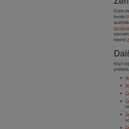
Že
Zcela s
buněk (
anafylak
ženšeno
astmatic
hlavně
ž
Da
Když vyj
přehled
A
Ar
Č
Č
na
De
o
Dě