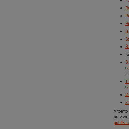
Pu
R
R
Ru
S
S
Ša
K
Ši
al
T
Vo
Z
V tomto 
prozkou
publikac