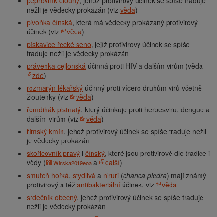
pepřovník dlouhý
, jehož protivirový účinek se spíše traduje
nežli je vědecky prokázán (viz
věda
)
pivoňka čínská
, která má vědecky prokázaný protivirový
účinek (viz
věda
)
pískavice řecké seno
, jejíž protivirový účinek se spíše
traduje nežli je vědecky prokázán
právenka cejlonská
účinná proti HIV a dalším virům (věda
zde
)
rozmarýn lékařský
účinný proti vícero druhům virů včetně
žloutenky (viz
věda
)
řemdihák plstnatý
, který účinkuje proti herpesviru, dengue a
dalším virům (viz
věda
)
římský kmín
, jehož protivirový účinek se spíše traduje nežli
je vědecky prokázán
skořicovník pravý
i
čínský
, které jsou protivirové dle tradice i
vědy (
a
další
)
Winska2019eoa
smuteň hořká
,
stydlivá
a
niruri
(
chanca piedra
) mají známý
protivirový a též
antibakteriální
účinek, viz
věda
srdečník obecný
, jehož protivirový účinek se spíše traduje
nežli je vědecky prokázán