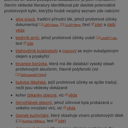
čtením vědecké literatury identifikoval pár desítek potenciálně
protivirových bylin, kterýžto hrubě neúplný seznam zde nabízím:
aloe pravá
, tradiční přírodní lék, jehož protivirové účinky
dokumentují
,
(text
zde
) a
další
Li2014aaa
Liu2019eps
věda
bedrník anýz
, jehož protivirové účinky uvádí
,
Lee2011aie
text
zde
blahovičník kulatoplodý
a
manový
se svým eukalyptovým
olejem a pryskyřicí
brusnice borůvka
, která má dle databází vysoký obsah
protivirových sloučenin, hlavně polyfenolů (viz
)
Sekizawa2013rbp
bukvice lékařská
, jejíž protivirové účinky se spíše tradují,
nežli jsou vědecky dokázané
kořen
čekanky obecné
, viz
věda
černohlávek obecný
, jehož účinnost byla prokázaná u
velkého množství virů, viz
věda
česnek kuchyňský
, který obsahuje vícero protivirových látek
(
, text
zde
)
Hughes1989aca