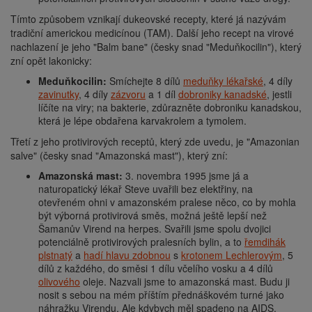
Tímto způsobem vznikají dukeovské recepty, které já nazývám
tradiční americkou medicínou (TAM). Další jeho recept na virové
nachlazení je jeho "Balm bane" (česky snad "Meduňkocilin"), který
zní opět lakonicky:
Meduňkocilin:
Smíchejte 8 dílů
meduňky lékařské
, 4 díly
zavinutky
, 4 díly
zázvoru
a 1 díl
dobroniky kanadské
, jestli
líčíte na viry; na bakterie, zdůrazněte dobroniku kanadskou,
která je lépe obdařena karvakrolem a tymolem.
Třetí z jeho protivirových receptů, který zde uvedu, je "Amazonian
salve" (česky snad "Amazonská mast"), který zní:
Amazonská mast:
3. novembra 1995 jsme já a
naturopatický lékař Steve uvařili bez elektřiny, na
otevřeném ohni v amazonském pralese něco, co by mohla
být výborná protivirová směs, možná ještě lepší než
Šamanův Virend na herpes. Svařili jsme spolu dvojici
potenciálně protivirových pralesních bylin, a to
řemdihák
plstnatý
a
hadí hlavu zdobnou
s
krotonem Lechlerovým
, 5
dílů z každého, do směsi 1 dílu včelího vosku a 4 dílů
olivového
oleje. Nazvali jsme to amazonská mast. Budu ji
nosit s sebou na mém příštím přednáškovém turné jako
náhražku Virendu. Ale kdybych měl spadeno na AIDS,