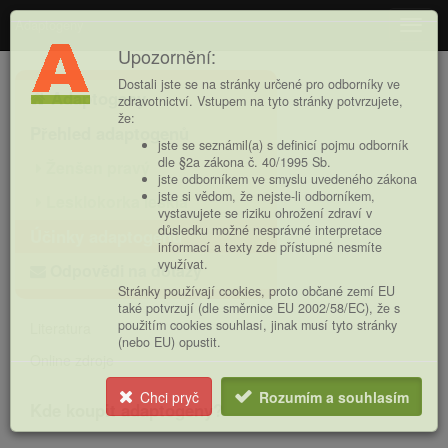
Adaptogeny
Navig
Upozornění:
Hlavní
Dostali jste se na stránky určené pro odborníky ve
Adaptogeny
nabídka
zdravotnictví. Vstupem na tyto stránky potvrzujete,
že:
Přehled adaptogenů
jste se seznámil(a) s definicí pojmu odborník
dle §2a zákona č. 40/1995 Sb.
Ženšen pravý
jste odborníkem ve smyslu uvedeného zákona
jste si vědom, že nejste-li odborníkem,
Lesklokorka lesklá
vystavujete se riziku ohrožení zdraví v
důsledku možné nesprávné interpretace
Účinky adaptogenů
informací a texty zde přístupné nesmíte
využívat.
Odpovědi na dotazy
Stránky používají cookies, proto občané zemí EU
také potvrzují (dle směrnice EU 2002/58/EC), že s
použitím cookies souhlasí, jinak musí tyto stránky
Literatura
(nebo EU) opustit.
Online zdroje
Chci pryč
Rozumím a souhlasím
Kde koupit adaptogeny?