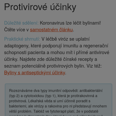
Protivirové účinky
Drobečková
navigace
Důležité sdělení:
Koronavirus lze léčit bylinami!
Čtěte více v
samostatném článku
.
Praktické shrnutí:
V léčbě viróz se uplatní
adaptogeny, které podporují imunitu a regenerační
schopnosti pacienta a mohou mít i přímé antivirové
účinky. Najdete zde důležité čínské recepty a
seznam potenciálně protivirových bylin. Viz též:
Byliny s antiseptickými účinky
.
Rozeznáváme dva typy imunitní odpovědi: antibakteriální
(typ 2) a cytotoxickou (typ 1), která je protirakovinná a
protivirová. Lékařská věda si umí účinně poradit s
bakteriemi, ale virózy a rakovina pro ni představují mnohem
větší problém. Taktéž ve fytoterapii platí, že v podstatě