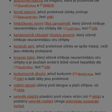
dobromysl obecná
čili oregano, které je protivirové dle
a
dalších
Zhang2014pco
fenykl obecný
, jehož protivirové účinky zmiňuje
(text
zde
)
Badgujar2014fvr
hřebíčkovec vonný
(
flos caryophylli
), který účinně inhibuje
neuraminidázu viru chřipky dle
, text
zde
Liu2018sni
kardamovník chlupatý
(
fructus amomi
), který účinně
inhibuje neuraminidázu viru chřipky
koriandr setý
, jehož protivirové účinky se spíše tradují, nežli
jsou vědecky prokázané
krvavec toten
, který účinně inhibuje neuraminidázu viru
chřipky a je součástí směsi k léčbě virové hepatitidy dle
, text
zde
Kim2018pev
kurkumovník dlouhý
, jehož kurkumin (
, text
Mog2014raa
zde
) a další látky jsou protivirové
měkýn latnatý
účinný proti dengue a ptačí chřipce, viz
věda
pelyněk vlásčitý
působící proti vícero virům (viz
věda
) a
podobný
pelyněk metlatý
(droga
artemisiae scopariae
herba
)