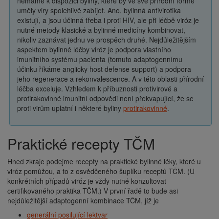
nemáme k dispozici byliny, které by ve své přírodní formě
uměly viry spolehlivě zabíjet. Ano, bylinná antivirotika
existují, a jsou účinná třeba i proti HIV, ale při léčbě viróz je
nutné metody klasické a bylinné medicíny kombinovat,
nikoliv zaznávat jednu ve prospěch druhé. Nejdůležitějším
aspektem bylinné léčby viróz je podpora vlastního
imunitního systému pacienta (tomuto adaptogennímu
účinku říkáme anglicky host defense support) a podpora
jeho regenerace a rekonvalescence. A v této oblasti přírodní
léčba exceluje. Vzhledem k příbuznosti protivirové a
protirakovinné imunitní odpovědi není překvapující, že se
proti virům uplatní i některé byliny
protirakovinné
.
Praktické recepty TČM
Hned zkraje podejme recepty na praktické bylinné léky, které u
viróz pomůžou, a to z osvědčeného šuplíku receptů TČM. (U
konkrétních případů viróz je vždy nutné konzultovat
certifikovaného praktika TČM.) V první řadě to bude asi
nejdůležitější adaptogenní kombinace TČM, jíž je
generální posilující lektvar