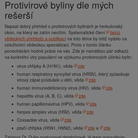
Protivirové byliny dle mých
rešerší
Napsat dobrý přehled o protivirových bylinách je herkulovský
úkon, na který se zatím necítím. Systematické čtení
tisíců
vědeckých přehledů a publikací
na toto téma by totiž vydalo na
celoživotní vědeckou specializaci. Proto v tomto článku
ponechávám hodně práce na vás. Zde je namátkou pár odkazů
na konkrétní viry populární ve výzkumu protivirových účinků bylin:
virus chřipky A (H1N1), věda
zde
human respiratory syncytial virus (hRSV), který způsobuje
virový zápal průdušek u dětí, věda
zde
human immunodeficiency virus (HIV), věda
zde
hepatitis virus (A, B, C), věda
zde
human papillomavirus (HPV), věda
zde
herpes simplex virus (HSV), věda
zde
Coxsackie virus, věda
zde
ptačí chřipka (H5N1, H9N2), věda
zde
a
zde
Zatímco Dr. Duke postupoval databázově, já jsem manuálním