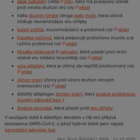
šišák bajkalský
(věda
zde
), který má prokázaný účinek
proti mnoha druhům virů (viz
věda
)
hálka
škumpy čínské
(droga
galla rhois
), která účinně
inhibuje neuraminidázu viru chřipky
touleň srdčitá
, imunomodulační a protivirová (viz
věda
)
třapatka nachová
, která podporuje protivirovou imunitu a je
i přímo protivirová (viz
věda
)
třezalka tečkovaná
či
zahradní
, které působí proti virům
včetně viru infekční bronchitidy (viz
věda
)
yzop lékařský
, který je účinný ale nepříliš prozkoumaný (viz
věda
)
zázvor pravý
účinný proti vícero druhům virových
onemocnění (viz
věda
)
důležitý adaptogen
ženšen pravý
, který
posiluje protivirovou
imunitní odpověď typu 1
žindava evropská
, která působí proti
viru chřipky
.
V současné době k důležitým tématům v říši virů přibývá
koronavirus SARS-CoV-2, o jehož bylinné léčbě jsem napsal
samostatný lakonický text
.
Mgr. Boris Štítnický
|
2008
-
21.10.2020