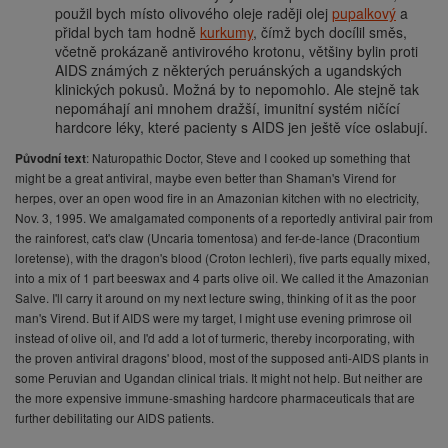
použil bych místo olivového oleje raději olej
pupalkový
a
přidal bych tam hodně
kurkumy
, čímž bych docílil směs,
včetně prokázaně antivirového krotonu, většiny bylin proti
AIDS známých z některých peruánských a ugandských
klinických pokusů. Možná by to nepomohlo. Ale stejně tak
nepomáhají ani mnohem dražší, imunitní systém ničící
hardcore léky, které pacienty s AIDS jen ještě více oslabují.
: Naturopathic Doctor, Steve and I cooked up something that
Původní text
might be a great antiviral, maybe even better than Shaman's Virend for
herpes, over an open wood fire in an Amazonian kitchen with no electricity,
Nov. 3, 1995. We amalgamated components of a reportedly antiviral pair from
the rainforest, cat's claw (Uncaria tomentosa) and fer-de-lance (Dracontium
loretense), with the dragon's blood (Croton lechleri), five parts equally mixed,
into a mix of 1 part beeswax and 4 parts olive oil. We called it the Amazonian
Salve. I'll carry it around on my next lecture swing, thinking of it as the poor
man's Virend. But if AIDS were my target, I might use evening primrose oil
instead of olive oil, and I'd add a lot of turmeric, thereby incorporating, with
the proven antiviral dragons' blood, most of the supposed anti-AIDS plants in
some Peruvian and Ugandan clinical trials. It might not help. But neither are
the more expensive immune-smashing hardcore pharmaceuticals that are
further debilitating our AIDS patients.