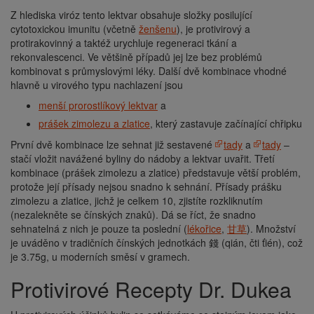
Z hlediska viróz tento lektvar obsahuje složky posilující
cytotoxickou imunitu (včetně
ženšenu
), je protivirový a
protirakovinný a taktéž urychluje regeneraci tkání a
rekonvalescenci. Ve většině případů jej lze bez problémů
kombinovat s průmyslovými léky. Další dvě kombinace vhodné
hlavně u virového typu nachlazení jsou
menší prorostlíkový lektvar
a
prášek zimolezu a zlatice
, který zastavuje začínající chřipku
První dvě kombinace lze sehnat již sestavené
tady
a
tady
–
stačí vložit navážené byliny do nádoby a lektvar uvařit. Třetí
kombinace (prášek zimolezu a zlatice) představuje větší problém,
protože její přísady nejsou snadno k sehnání. Přísady prášku
zimolezu a zlatice, jichž je celkem 10, zjistíte rozkliknutím
(nezalekněte se čínských znaků). Dá se říct, že snadno
sehnatelná z nich je pouze ta poslední (
lékořice
,
甘草
). Množství
je uváděno v tradičních čínských jednotkách 錢 (qián, čti ťién), což
je 3.75g, u moderních směsí v gramech.
Protivirové Recepty Dr. Dukea