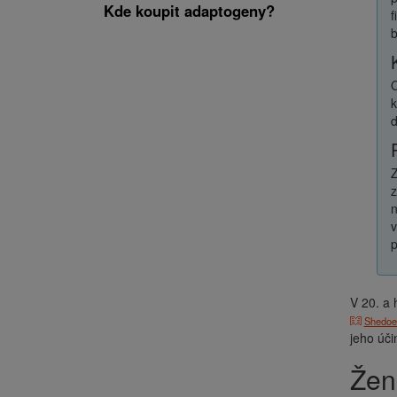
Kde koupit adaptogeny?
f
b
O
k
d
Z
z
n
v
p
V 20. a 
Shedoe
jeho úči
Že