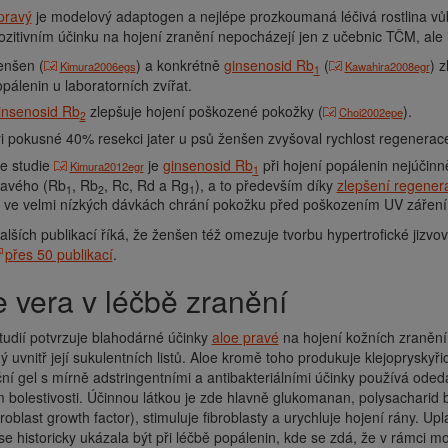
pravý
je modelový adaptogen a nejlépe prozkoumaná léčivá rostlina v
ozitivním účinku na hojení zranění nepocházejí jen z učebnic TČM, ale 
enšen (
) a konkrétně
ginsenosid Rb
(
) z
Kimura2006egs
Kawahira2008egr
1
pálenin u laboratorních zvířat.
insenosid Rb
zlepšuje hojení poškozené pokožky (
).
Choi2002epe
2
i pokusné 40% resekci jater u psů ženšen zvyšoval rychlost regenerac
e studie
je
ginsenosid Rb
při hojení popálenin nejúčin
Kimura2012egr
1
ravého (Rb
, Rb
, Rc, Rd a Rg
), a to především díky
zlepšení regener
1
2
1
ž ve velmi nízkých dávkách chrání pokožku před poškozením UV zářen
alších publikací říká, že ženšen též omezuje tvorbu hypertrofické jizv
přes 50 publikací
.
oe vera v léčbě zranění
tudií potvrzuje blahodárné účinky
aloe pravé
na hojení kožních zranění
 uvnitř její sukulentních listů. Aloe kromě toho produkuje klejopryskyřici
ní gel s mírně adstringentními a antibakteriálními účinky používá oded
 bolestivosti. Účinnou látkou je zde hlavně glukomanan, polysacharid
roblast growth factor), stimuluje fibroblasty a urychluje hojení rány. Uplat
e historicky ukázala být při léčbě popálenin, kde se zdá, že v rámci mo