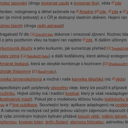
molez japonský
(drogy
lonicerae caulis
a
lonicerae flos
), věda
zde
 ženšen, notoginseng a děhel seženete na
Ariadne
(
zde
,
zde
a
n (je mírně jedovatý) a v ČR je dostupný vlastním sběrem. Hojení ran 
zinec blanitý
(droga
radix astragali
)
tragalosid IV dle
dokonce i omezoval zjizvení. Kozinec bla
Chen2013ain
í o jeho pozitivním vlivu na hojení ran najdete
zde
. K dalším účinným 
urkumovník dlouhý
a jeho kurkumin, jak sumarizuje přehled
Tejada2016
ukev zelná
(
) a další košťáloviny, které aktivují endog
Rebolla2013ebo
ehmánie lepkavá
, která se obvykle kombinuje s kozincem (
Shedoeva201
cholák tříslovinný
(
),
Bag2013dtc
amejka červenokořenná
a možná i naše
kamejka lékařská
(viz
věda
)
pecifickým patří polyfenoly
olivového
oleje, který lze použít k přípravě
tružiníku
. Hojivé účinky má i tradiční
kostival
, který je však neadaptogen
kostivalové masti
). Pokud jde o modelovou léčivou houbu
lesklokorku l
a
jiné publikace
. Související texty: aplikace adaptogenů na
problé
glp
í. A nakonec mi nezbývá než ještě jednou vážným zájemcům doporučit 
již výše zmíněným hojivým bylinám přidává
lopuch větší
,
měkýn latnatý
kořennou
,
krvavec toten
,
jerlín žlutavý
,
stemonu hlíznatou
, astrovitou l