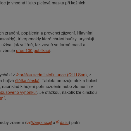
Aloe je vhodná i jako pleťová maska při kožních
ích zranění, popálenin a prevenci zjizvení. Hlavními
sosidy), triterpenoidy které chrání buňky, urychlují
 užívat jak vnitřně, tak zevně ve formě mastí a
se věnuje
přes 100 publikací
.
vychází z
prášku sedmi stotin unce (Qi Li San)
, z
na hojivá
štětka čínská
. Tableta omezuje otok a bolest.
 například k hojení pohmožděnin nebo zlomenin v
mbusového výhonku"
.
Je otázkou, nakolik lze čínskou
sní
.
léčby zranění (
a
další
) patří
Wang2013wpf