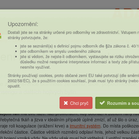
Upozornění:
Dostali jste se na stránky určené pro odborníky ve zdravotnictví. Vstupem n
stránky potvrzujete, že:
eny
Účinky adaptogenů
Účinky adaptogenů na fyziologické systé
ce
jste se seznámil(a) s definicí pojmu odborník dle §2a zákona č. 40/
ení zranění a rekonvalesce
jste odborníkem ve smyslu uvedeného zákona
jste si vědom, že nejste-li odborníkem, vystavujete se riziku ohrožen
důsledku možné nesprávné interpretace informací a texty zde příst
nesmíte využívat.
cké shrnutí:
Léčivé rostliny se od nepaměti uplatňují v l
Stránky používají cookies, proto občané zemí EU také potvrzují (dle směrn
2002/58/EC), že s použitím cookies souhlasí, jinak musí tyto stránky (nebo
e zde reference účinnosti ženšenu, aloe, pupečníkovce, 
opustit.
nsengu a dalších hojivých bylin.
Chci pryč
Rozumím a sou
ojení ran
má dvě fáze: fázi proliferační, kdy dochází k zcelení rány r
řebytečná tkáň a jizva v ideálním případě úplně zmizí, ať už šlo o úra
raje roli koagulace (srážení krve) a
imunitní systém
. Do místa poškoze
nfekční částice. Částice větších rozměrů odplaví hnis, jehož velkou čás
ři hojení vzniká vždy. Ne vždy však musí být viditelná. I vnitřní zranění (