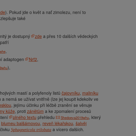
zde
). Pokud jde o květ a nať zimolezu, není to
zlepšuje také
nitý je dostupný
zde
a přes 10 dalších vědeckých
patří
,
whe
enní adaptogen
Nrf2
,
),
9whu
 hojivých mastí a polyfenoly listů
čajovníku
,
maliníku
 a nemá se užívat vnitřně (lze jej koupit kdekoliv ve
esklou
, jejímu účinku při léčbě zranění se věnuje
my kůže
, proti
zánětům
a ke zpomalení procesů
čtení
plného textu
přehledu
, který
Shedoeva2019whu
,
blumeu balšámovou
,
reveň lékařskou
,
šalvěj
éčivku
a vícero dalších.
Sphagneticola trilobata