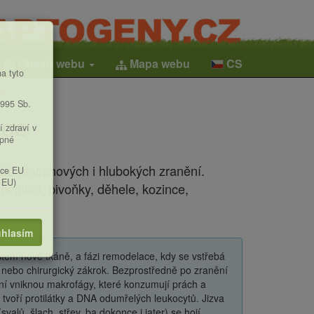
Obsah webu
Mapa webu
CS
a tyto
my
1995 Sb.
nce
í zdraví v
upné
éčbě povrchových i hlubokých zranění.
ice EU
 EU)
hojníku, pivoňky, děhele, kozince,
hlasím
ůstem nové tkáně, a fázi remodelace, kdy se vstřebá
z, nebo chirurgický zákrok. Bezprostředně po zranění
ní vniknou makrofágy, které konzumují prách a
t tvoří protilátky a DNA odumřelých leukocytů. Jizva
svalů, šlach, střev, ba dokonce i jater) se hojí