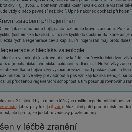
ibroticky – tj. jizvou. U zlomenin vzniká kostní svalek, což je vlastně ta
ude vždy o něco pevnější než okolí. Úplně nakonec dochází při hojení 
Krevní zásobení při hojení ran
 tom, jak se rána bude hojit, často rozhoduje krevní zásobení. Po zraně
yslíku (ischemická ložiska). Difuzí se kyslík do dostane do tkáně asi j
ůležitá rychlá regenerace cév a kapilár. Při hojení ran mají proto důležito
Regenerace z hlediska valeologie
 hlediska valeologie je zdravotní stav každé tkáně výslednicí dvou vliv
átěže (mechanické, chemické, oxidační, radiační...). Hojivé vlivy zase
ezatížené tkáně hojivé vlivy vysoce převažují nad poškozujícími a tkáň
šak můžou ranivé vlivy převládnout a pak vznikají ložiska nehojící se 
osilují přirozenou regenerační schopnost a tím posunují rovnováhu ran
hlavně v 21. století byl u mnoha léčivých rostlin experimentálně potvrz
, jehož plný text je
zde
). Mezi nimi patří přední místo mode
va2019whu
nnost, ale i proto, že je dobře vědecky prozkoumaný.
nšen v léčbě zranění