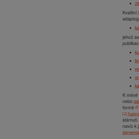
zi
Kvalitní
adaptoge
ko
jehož as
publikac
k
br
r
vr
k
K méně s
nebo
os
formě
Tie2012
stárnut
navíc k 
červeno