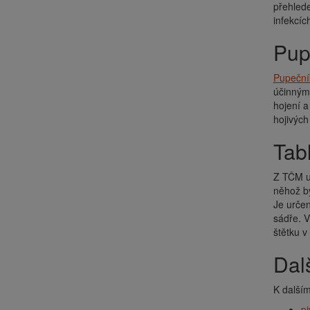
přehlede
infekcíc
Pu
Pupeční
účinnými
hojení a
hojivých
Tab
Z TČM u 
něhož by
Je
určen
sádře. 
štětku v
Da
K dalším
pi