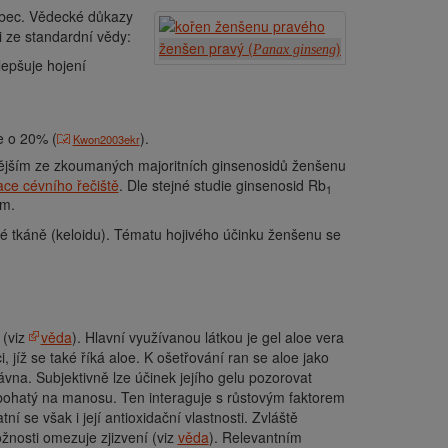
ůbec. Vědecké důkazy
i ze standardní vědy:
ženšen pravý (
)
Panax ginseng
lepšuje hojení
e o 20% (
).
Kwon2003ekr
nějším ze zkoumaných majoritních ginsenosidů ženšenu
ace cévního řečiště
. Dle stejné studie ginsenosid Rb
1
ím.
ové tkáně (keloidu). Tématu hojivého účinku ženšenu se
 (viz
věda
). Hlavní využívanou látkou je gel aloe vera
, jíž se také říká aloe. K ošetřování ran se aloe jako
ávna. Subjektivně lze účinek jejího gelu pozorovat
 bohatý na manosu. Ten interaguje s růstovým faktorem
ní se však i její antioxidační vlastnosti. Zvláště
žnosti omezuje zjizvení (viz
věda
). Relevantním