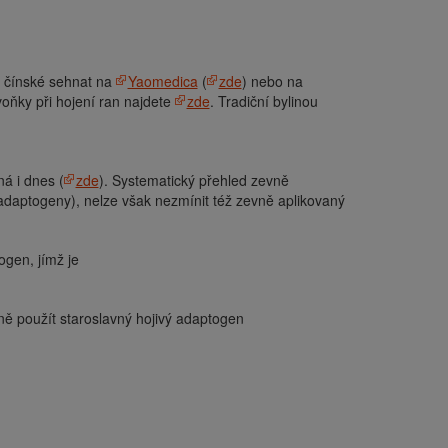
ky čínské sehnat na
Yaomedica
(
zde
) nebo na
voňky při hojení ran najdete
zde
. Tradiční bylinou
ná i dnes (
zde
). Systematický přehled zevně
 adaptogeny), nelze však nezmínit též zevně aplikovaný
ogen, jímž je
itřně použít staroslavný hojivý adaptogen