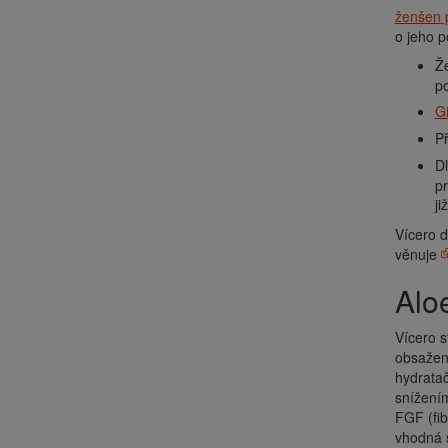
ženšen 
o jeho p
Ž
po
G
Př
Dl
p
ji
Vícero d
věnuje
Al
Vícero s
obsažený
hydratač
snížením
FGF (fib
vhodná s