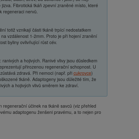
ké jizva. Fibrotická tkáň zpevní zraněné místo, které
k regeneraci nervů.
ní totiž vznikají části tkáně trpící nedostatkem
en na vzdálenost 1-2mm. Proto je při hojení zranění
st byliny ovlivňující růst cév.
ů: ranivých a hojivých. Ranivé vlivy jsou důsledkem
 reprezentují přirozenou regenerační schopnost. U
 zůstává zdravá. Při nemoci (např. při
cukrovce
)
poškozené tkáně. Adaptogeny jsou důležité tím, že
ivých a hojivých vlivů směrem ke zdraví.
en regenerační účinek na tkáně savců (viz přehled
lovému adaptogenu ženšeni pravému, a to nejen pro