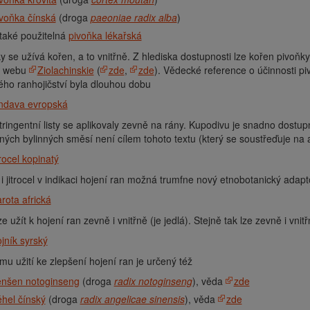
voňka čínská
(droga
paeoniae radix alba
)
také použitelná
pivoňka lékařská
y se užívá kořen, a to vnitřně. Z hlediska dostupnosti lze kořen pivoň
m webu
Ziolachinskie
(
zde
,
zde
). Vědecké reference o účinnosti pi
ho ranhojičství byla dlouhou dobu
indava evropská
stringentní listy se aplikovaly zevně na rány. Kupodivu je snadno dostup
ných bylinných směsí není cílem tohoto textu (který se soustřeďuje na
trocel kopinatý
i jitrocel v indikaci hojení ran možná trumfne nový etnobotanický adapt
rota africká
ze užít k hojení ran zevně i vnitřně (je jedlá). Stejně tak lze zevně i vn
jník syrský
ímu užití ke zlepšení hojení ran je určený též
enšen notoginseng
(droga
radix notoginseng
), věda
zde
hel čínský
(droga
radix angelicae sinensis
), věda
zde