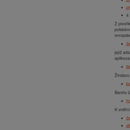
pi
a 
Z pivoňk
polské
evropské
ž
jejíž ad
aplikova
ji
Žindavu 
ba
Barotu l
ho
K vnitřn
ž
dě