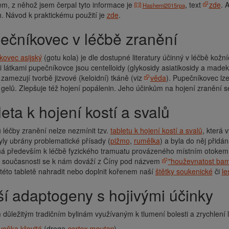
m, z něhož jsem čerpal tyto informace je
, text
zde
. 
Hashemi2015rpa
h. Návod k praktickému použití je
zde
.
pečníkovec v léčbě zranění
kovec asijský
(gotu kola) je dle dostupné literatury účinný v léčbě kožn
 látkami pupečníkovce jsou centelloidy (glykosidy asiatikosidy a madeka
 zamezují tvorbě jizvové (keloidní) tkáně (viz
věda
). Pupečníkovec lze
 gelů. Zlepšuje též hojení popálenin. Jeho účinkům na hojení zranění 
leta k hojení kostí a svalů
léčby zranění nelze nezmínit tzv.
tabletu k hojení kostí a svalů
, která 
ly ubrány problematické přísady (
pižmo
,
rumělka
) a byla do něj přidá
á především k léčbě fyzického tramuatu provázeného místním otokem,
V současnosti se k nám dováží z Číny pod názvem
"houževnatost ba
 této tabletě nahradit nebo doplnit kořenem naší
štětky soukenické
či
le
lší adaptogeny s hojivými účinky
 důležitým tradičním bylinám využívaným k tlumení bolesti a zrychlení 
voňka křovitá
(droga
cortex moutan
)