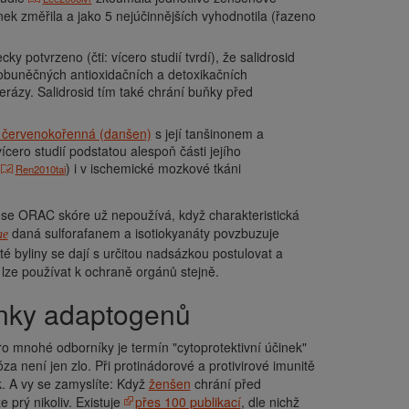
inek změřila a jako 5 nejúčinnějších vyhodnotila (řazeno
ky potvrzeno (čti: vícero studií tvrdí), že salidrosid
trobuněčných antioxidačních a detoxikačních
ferázy. Salidrosid tím také chrání buňky před
j červenokořenná (danšen)
s její tanšinonem a
 vícero studií podstatou alespoň části jejího
,
) i v ischemické mozkové tkáni
Ren2010tai
že se ORAC skóre už nepoužívá, když charakteristická
daná sulforafanem a isotiokyanáty povzbuzuje
ae
é byliny se dají s určitou nadsázkou postulovat a
lze používat k ochraně orgánů stejně.
činky adaptogenů
pro mnohé odborníky je termín "cytoprotektivní účinek"
za není jen zlo. Při protinádorové a protivirové imunitě
k. A vy se zamyslíte: Když
ženšen
chrání před
 prý nikoliv. Existuje
přes 100 publikací
, dle nichž