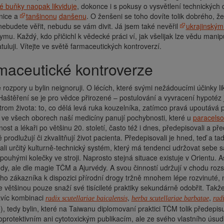
 buňky naopak likviduje
, dokonce i s pokusy o vysvětlení technických d
nice a
tanšinonu
danšenu
. O ženšeni se toho dovíte tolik dobrého, ž
nebudete věřit, nebudu se vám divit. Já jsem také nevěřil
ukrajinským
u. Každý, kdo přičichl k vědecké práci ví, jak všelijak lze vědu mani
tuluji. Vítejte ve světě farmaceutických kontroverzí.
rmaceutické kontroverze
rozpory u bylin neignoruji. O lécích, které svými nežádoucími účinky lik
Haštěření se je pro vědce přirozené – postulování a vyvracení hypotéz je
trom života: to, co dělá levá ruka kouzelníka, zatímco pravá upoutává
 ve všech oborech naší medicíny panují pochybnosti, které u
paracelso
ost a lékaři po většinu 20. století, často též i dnes, předepisovali a 
 prodlužují či zkvalitňují život pacienta. Předepisovali je hned, teď a ta
li určitý kulturně-technický systém, který má tendenci udržovat sebe sa
 pouhými kolečky ve stroji. Naprosto stejná situace existuje v Orientu. Asi
dy, ale dle magie TČM a Ajurvédy. A svou činností udržují v chodu rozsá
o zákazníka k dispozici přírodní drogy tržně mnohem lépe rozvinuté, 
 většinou pouze snaží své tisícileté praktiky sekundárně odobřit. Tak
avíc kombinaci
,
,
radix scutellariae baicalensis
herba scutellariae barbatae
radi
, tedy bylin, které na Taiwanu diplomovaní praktici TČM tolik předepisu
toprotektivním ani cytotoxickým publikacím, ale ze svého vlastního úsud