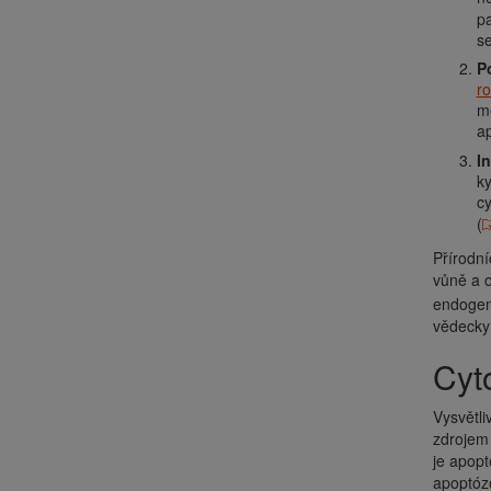
pa
s
P
r
m
a
I
k
cy
(
Přírodní
vůně a o
endogen
vědecky 
Cy
Vysvětli
zdrojem 
je apopt
apoptózo