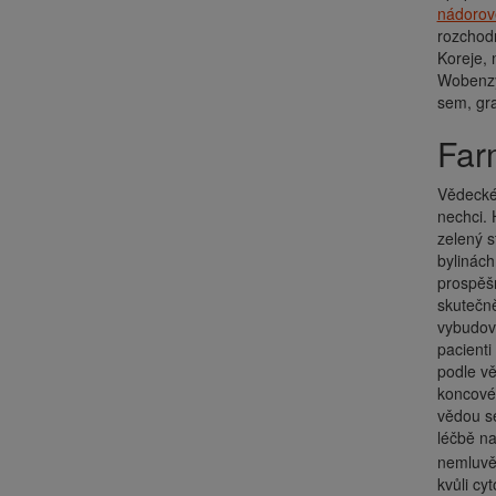
nádorové
rozchod
Koreje, 
Wobenzym
sem, gra
Fa
Vědecké 
nechci. 
zelený s
bylinách
prospěšn
skutečně
vybudova
pacienti
podle vě
koncovéh
vědou se
léčbě n
nemluvě)
kvůli cy