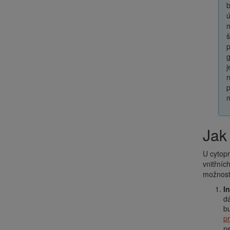
b
ú
m
š
p
g
j
n
p
m
Ja
U cytopr
vnitřníc
možností
I
dá
bu
pr
ne