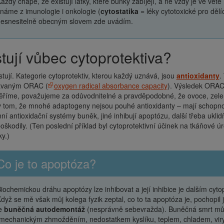
aždý chápe, že existují látky, které buňky zabíjejí, a ne vždy je ve větě
náme z imunologie i onkologie (
cytostatika
= léky cytotoxické pro dělí
esnesitelně obecným slovem zde uvádím.
istují vůbec cytoprotektiva?
stují. Kategorie cytoprotektiv, kterou každý uznává, jsou
antioxidanty
.
zvaným ORAC (
oxygen radical absorbance capacity
). Výsledek ORAC 
ěříme, považujeme za odůvodnitelné a pravděpodobné, že ovoce, zeleni
v tom, že mnohé adaptogeny nejsou pouhé antioxidanty – mají schopnost
í antioxidační systémy buněk, jiné inhibují apoptózu, další třeba uklidň
oškodily. (Ten poslední příklad byl cytoprotektivní účinek na tkáňové
ky.)
Co je to apoptóza?
iochemickou dráhu apoptózy lze inhibovat a její inhibice je dalším cy
dyž se mě však můj kolega fyzik zeptal, co to ta apoptóza je, pochopil j
e
buněčná autodemontáž
(nesprávně sebevražda). Buněčná smrt mů
mechanickým zhmožděním, nedostatkem kyslíku, teplem, chladem, viry,