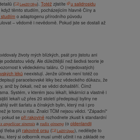
etailů (
).
Totéž
zjistíte
u salidrosidu
Lee2013frg
e když těmto studiím, pocházejícím hlavně Číny a
 studiím
o adaptogenu přírodního původu
pulovat – vědomě i nevědomě. Pokud jste se dostali až
vidovaly životy mých blízkých, psát pro jistotu ani
 podstatou vědy. Ale důležitější než šedivá teorie je
 pozornost k vědeckému taláru. O (nejedovatých)
vských léků
neexistují. Jenže účinek není totéž co
předepisují paracelsovské léky bez vědeckého důkazu, že
dy, aniž by čekali, než se vědci dohaštěří. Čímž
ma. Systém, v kterém jsou lékaři, lékárníci a vlastně i
jští lekaři už přes 20 století předepisují byliny ne
hlý svět šarlatu a čínských bylin, který má i pro
než je tomu u nás. Znalci TČM nejsou vědci. "Západní"
že pokud se
při rakovině
rozhodnete zkusit k standardní
a
(o
oldenlandii
x angelicae sinensis
radix ginseng
jí třeba při
rakovině prsu
(
), nedělejte to
Lai2012ppc
ku, který si odborník musí umět učinit i na základě ne