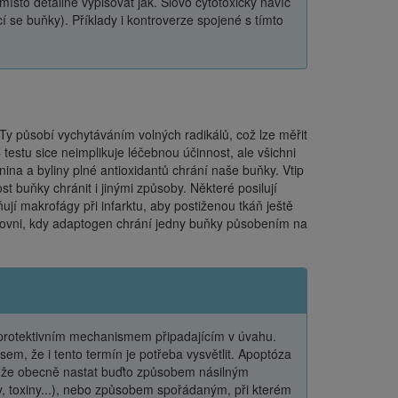
 místo detailně vypisovat jak. Slovo cytotoxický navíc
cí se buňky). Příklady i kontroverze spojené s tímto
 Ty působí vychytáváním volných radikálů, což lze měřit
testu sice neimplikuje léčebnou účinnost, ale všichni
na a byliny plné antioxidantů chrání naše buňky. Vtip
 buňky chránit i jinými způsoby. Některé posilují
ují makrofágy při infarktu, aby postiženou tkáň ještě
 úrovni, kdy adaptogen chrání jedny buňky působením na
toprotektivním mechanismem připadajícím v úvahu.
sem, že i tento termín je potřeba vysvětlit. Apoptóza
že obecně nastat buďto způsobem násilným
 toxiny...), nebo způsobem spořádaným, při kterém