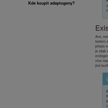
K
Kde koupit adaptogeny?
z
n
Ex
Ano, exi
testem 
přesto v
je však 
endogenn
více nep
jiné buň
B
K
j
(