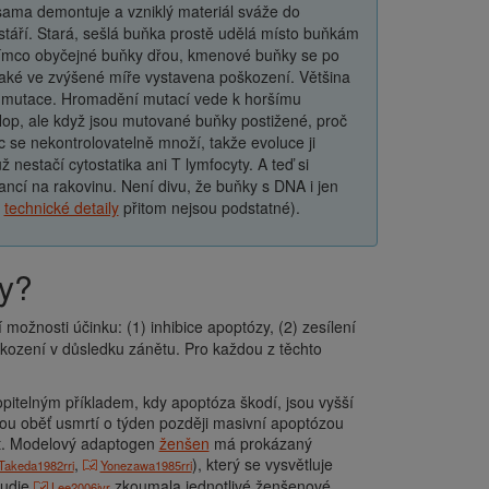
e sama demontuje a vzniklý materiál sváže do
táří. Stará, sešlá buňka prostě udělá místo buňkám
Zatímco obyčejné buňky dřou, kmenové buňky se po
e také ve zvýšené míře vystavena poškození. Většina
ká mutace. Hromadění mutací vede k horšímu
op, ale když jsou mutované buňky postižené, proč
íc se nekontrolovatelně množí, takže evoluce ji
už nestačí cytostatika ani T lymfocyty. A teď si
 šancí na rakovinu. Není divu, že buňky s DNA i jen
ž
technické detaily
přitom nejsou podstatné).
ny?
í možnosti účinku: (1) inhibice apoptózy, (2) zesílení
škození v důsledku zánětu. Pro každou z těchto
itelným příkladem, kdy apoptóza škodí, jsou vyšší
vou oběť usmrtí o týden později masivní apoptózou
ít. Modelový adaptogen
ženšen
má prokázaný
,
), který se vysvětluje
Takeda1982rri
Yonezawa1985rri
tudie
zkoumala jednotlivé ženšenové
Lee2006ivr