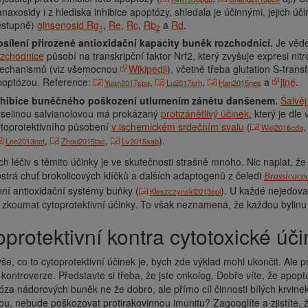
naxosidy i z hlediska inhibice apoptózy, shledala je účinnými, jejich úč
estupně)
ginsenosid Rg
,
Re
,
Rc
,
Rb
a
Rd
.
1
2
osílení přirozené antioxidační kapacity buněk rozchodnicí.
Je vědec
ozchodnice
působí na transkripční faktor Nrf2, který zvyšuje expresi ni
echanismů (viz všemocnou
Wikipedii
), včetně třeba glutation S-trans
poptózou. Reference:
,
,
a
jiné
.
Yuan2017spa
Lu2017srh
Han2015nes
nhibice buněčného poškození utlumením zánětu danšenem.
Šalvě
yselinou salvianolovou má prokázaný
protizánětlivý účinek
, který je dle
toprotektivního působení
v ischemickém srdečním svalu
(
Wei2016cda
,
,
).
Lee2013net
Zhou2015tac
Lv2015sab
ch léčiv s těmito účinky je ve skutečnosti strašně mnoho. Nic naplat, 
strá chuť brokolicových klíčků a dalších adaptogenů z čeledi
Brassicace
ní antioxidační systémy buňky (
). U každé nejedovat
Kleszczynski2013spi
zkoumat cytoprotektivní účinky. To však neznamená, že každou bylinu 
toprotektivní kontra cytotoxické ú
vše, co to cytoprotektivní účinek je, bych zde výklad mohl ukončit. Ale 
kontroverze. Představte si třeba, že jste onkolog. Dobře víte, že apoptó
óza nádorových buněk ne že dobro, ale přímo cíl činnosti bílých krvine
u, nebude poškozovat protirakovinnou imunitu? Zagooglíte a zjistíte, že