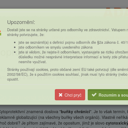
Upozornění:
Dostali jste se na stránky určené pro odborníky ve zdravotnictví. Vstupem n
stránky potvrzujete, že:
eny
Účinky adaptogenů
Účinky adaptogenů na fyziologické systé
ce
jste se seznámil(a) s definicí pojmu odborník dle §2a zákona č. 40/
oprotektivní účinek adapto
jste odborníkem ve smyslu uvedeného zákona
jste si vědom, že nejste-li odborníkem, vystavujete se riziku ohrožen
důsledku možné nesprávné interpretace informací a texty zde příst
nesmíte využívat.
cké shrnutí:
V mých textech o adaptogenech se většinou 
Stránky používají cookies, proto občané zemí EU také potvrzují (dle směrn
2002/58/EC), že s použitím cookies souhlasí, jinak musí tyto stránky (nebo
m, ale tu a tam jej přeci jenom kvůli jeho stručnosti využí
opustit.
Co znamená slovo cytoprotektivní?
Chci pryč
Rozumím a sou
ytoprotektivní znamená doslova "
buňky chránící
". Je to však termín, 
eklamně globalizující (na všechny buňky všech orgánů). Vlastně neříká 
roč dobré? Je přitom zajímavé, že opositum, jímž je slovo
cytotoxick