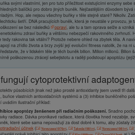
uňka svými vlastními, jen pro tuto příležitost existujícími enzymy seb
hledných balíčků pro dobro jiných buněk. Nejčastějším důvodem bývá s
ladým. Hop, ale nejsou všechny buňky v těle stejně staré? Nikoliv. 
lechticku šetří. DNA pracujících buněk, která je neustále v provozu, j
oškození se bez následků
opraví
, ale tu a tam oprava selže a vzni
enetickému zdraví buňky a většímu nebezpečí rakovinného zvrhnutí. H
e tedy rakovina tak vitální? Protože nebere ohled na zbytek těla. A nav
apojí na zřídlo života a brzy zvýší její evoluční fitness natolik, že na ni 
ředstavte, že v lidském těle je těch buněk bilion. Milion milionů. Bilion
írně poškozenou ztrácejí sebejistotu a raději podstoupí apoptózu (její
k fungují cytoprotektivní adaptoge
otektiv působících jinak než jako prosté antioxidanty jsem uvedl tři dalš
h, buňce vlastních antioxidačních systémů a (3) inhibice buněčného po
 uvádím ilustrační příklad:
nhibice apoptózy ženšenem při radiačním poškození.
Snadno pochop
vky radiace. Dávka pronikavé radiace, která člověka hned nezabije, s
něk, které sebe sama nepovažují za dost dobré k tomu, aby zůstaly ž
otiradiační účinek
(
,
,
,
Yonezawa1976rri
Takeda1981rri
Yonezawa1981rri
jčastěji právě inhibicí této apoptózy (
,
aj.) S
Kim1998pgp
Chang2013pek