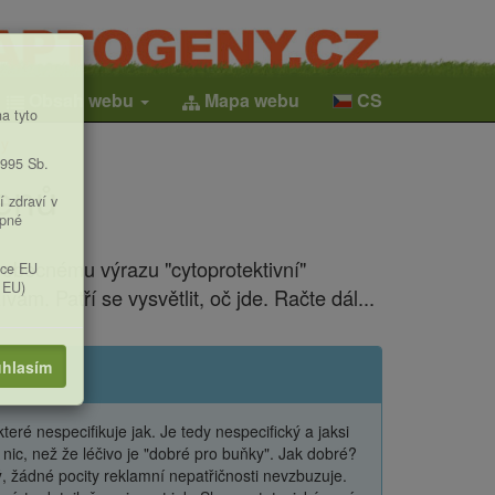
Obsah webu
Mapa webu
CS
a tyto
my
1995 Sb.
genů
í zdraví v
upné
obecnému výrazu "cytoprotektivní"
ice EU
 EU)
vám. Patří se vysvětlit, oč jde. Račte dál...
hlasím
které nespecifikuje jak. Je tedy nespecifický a jaksi
nic, než že léčivo je "dobré pro buňky". Jak dobré?
ý
, žádné pocity reklamní nepatřičnosti nevzbuzuje.