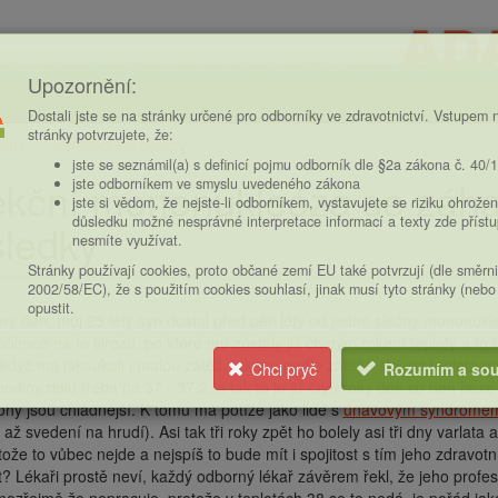
Upozornění:
Dostali jste se na stránky určené pro odborníky ve zdravotnictví. Vstupem n
stránky potvrzujete, že:
eny
Odpovědi na dotazy
ce
jste se seznámil(a) s definicí pojmu odborník dle §2a zákona č. 40/
ekční mononukleóza se záh
jste odborníkem ve smyslu uvedeného zákona
jste si vědom, že nejste-li odborníkem, vystavujete se riziku ohrožen
důsledku možné nesprávné interpretace informací a texty zde příst
ledky
nesmíte využívat.
Stránky používají cookies, proto občané zemí EU také potvrzují (dle směrn
2002/58/EC), že s použitím cookies souhlasí, jinak musí tyto stránky (nebo
opustit.
rý den, můj 25 letý syn dostal před pěti léty od jedné slečny mononuk
půlroce na to virózu, po které mu zůstaly již čtvrtým rokem teploty a to 
 když má jakoukoli i malou zátěž, tak mu podle zátěže stoupá teplota na 
Chci pryč
Rozumím a sou
hodiny dolu třeba na 37 - 37,2, a tak to je již čtyři roky den co den be
ohy jsou chladnější. K tomu má potíže jako lidé s
únavovým syndrome
a až svedení na hrudí). Asi tak tři roky zpět ho bolely asi tři dny varlat
tože to vůbec nejde a nejspíš to bude mít i spojitost s tím jeho zdravo
it? Lékaři prostě neví, každý odborný lékař závěrem řekl, že jeho profe