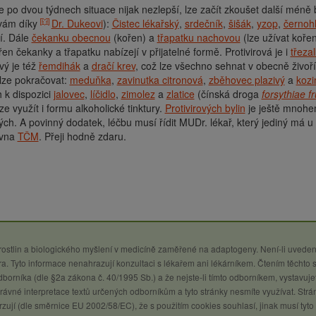
 po dvou týdnech situace nijak nezlepší, lze začít zkoušet další méně b
ávám díky
Dr. Dukeovi
):
Čistec lékařský
,
srdečník
,
šišák
,
yzop
,
černoh
í. Dále
čekanku obecnou
(kořen) a
třapatku nachovou
(lze užívat koře
řen čekanky a třapatku nabízejí v přijatelné formě. Protivirová je i
třeza
ový je též
řemdihák
a
dračí krev
, což lze všechno sehnat v obecně živoří
 lze pokračovat:
meduňka
,
zavinutka citronová
,
zběhovec plazivý
a
kozi
 k dispozici
jalovec
,
líčidlo
,
zimolez
a
zlatice
(čínská droga
forsythiae f
lze využít i formu alkoholické tinktury.
Protivirových bylin
je ještě mnohem
ch. A povinný dodatek, léčbu musí řídit MUDr. lékař, který jediný má u
ovna
TČM
. Přeji hodně zdaru.
 rostlin a biologického myšlení v medicíně zaměřené na adaptogeny. Není-li uveden
a. Tyto informace nenahrazují konzultaci s lékařem ani lékárníkem. Čtením těchto 
 odborníka (dle §2a zákona č. 40/1995 Sb.) a že nejste-li tímto odborníkem, vystavuje
ávné interpretace textů určených odborníkům a tyto stránky nesmíte využívat. Strá
zují (dle směrnice EU 2002/58/EC), že s použitím cookies souhlasí, jinak musí tyto