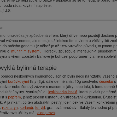
ozřejmě že nepracuje, protože v teplotách 38 se to nedá, je pořád ja
u, budu ráda, když mi napíšete.
uji J.S.
en.
 mononukleóza je způsobená virem, který dříve nebo později dostane p
al vážnou nemoc, ale dnes je už infekce tímto virem u většiny lidí zce
e do našeho genomu (z něhož je až 15% virového původu, to jenom pro
ánku o
imunitním systému
. Horečku způsobuje interleukin-1 působením
yna s virem Eppstein-Barrové je bohužel podprůměrný a není spolehlivý
bvyklá bylinná terapie
e pomocí neškodných imunomodulačních bylin něco na vztahu Vašeho
ovými
borůvkovými
listy (3g), dále denně sníst 10g čerstvého
česneku
s 
(odvar nebo čerstvý zázvor s masem, s játry nebo tak), k tomu denně
ulační byliny. Vynikající je i
lesklokorka lesklá
, která je však poměrn
íst s
pepřem
, jehož piperin usnadňuje vstřebávání kurkuminu. Bruselští 
ek. A já říkám, co ten abstraktní pestrý jídelníček ve Vašem konkrétní
,
rozmarýn
,
koriandr
,
fenykl
, gramová množství. Saláty je vhodné při
Protivirové účinky má i
aloe pravá
.