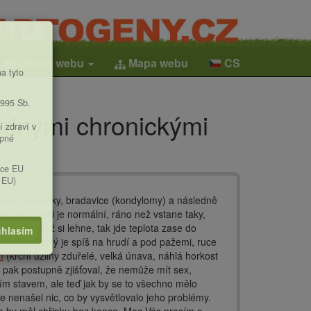
Obsah webu
Mapa webu
CS
a tyto
1995 Sb.
adnými chronickými
í zdraví v
upné
ice EU
 EU)
leózu, kvasinky, bradavice (kondylomy) a následně
tak, že v noci je normální, ráno než vstane taky,
37,8 a když si lehne, tak jde teplota zase do
hlasím
ze změny. Teplý je spíš na hrudí a pod pažemi, ruce
m
(krční uzliny zduřelé, velká únava, náhlá horkost
a a pak postupně zjišťoval, že nemůže mít sex,
tním stavem, ale teď jak by se to všechno mělo
se nenašel nic, co by vysvětlovalo jeho problémy.