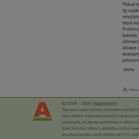
Pokud se
tip vzd
množstv
které ko
Protivir
koktejlu
účinných
situace 
dostupný
provoz
-boris-
Nahoru
2008 – 2026
Adaptogeny
.
Toto jsou osobní stránky s tématikou léčivých
jsou veškeré informace osobními názory autor
potvrzujete, že jste se seznámil(a) s definicí
riziku ohrožení zdraví v důsledku možné nespr
používají cookies, proto občané zemí EU potvr