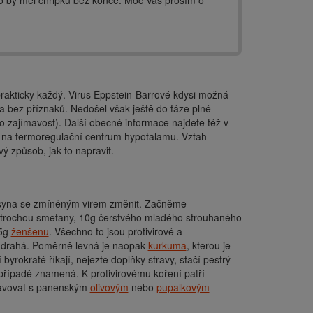
ko by měl chřipku bez konce. Moc Vás prosím o
rakticky každý. Virus Eppstein-Barrové kdysi možná
la bez příznaků. Nedošel však ještě do fáze plné
 zajímavost). Další obecné informace najdete též v
 na termoregulační centrum hypotalamu. Vztah
 způsob, jak to napravit.
 syna se zmíněným virem změnit. Začněme
trochou smetany, 10g čerstvého mladého strouhaného
 5g
ženšenu
. Všechno to jsou protivirové a
ě drahá. Poměrně levná je naopak
kurkuma
, kterou je
byrokraté říkají, nejezte doplňky stravy, stačí pestrý
m případě znamená. K protivirovému koření patří
pravovat s panenským
olivovým
nebo
pupalkovým