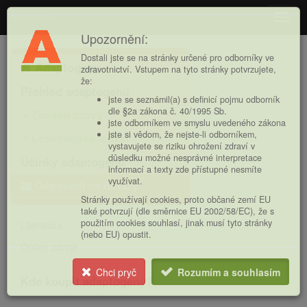
Adaptogeny
Navig
Upozornění:
Hlavní
Dostali jste se na stránky určené pro odborníky ve
Adaptogeny
nabídka
zdravotnictví. Vstupem na tyto stránky potvrzujete,
že:
Přehled adaptogenů
jste se seznámil(a) s definicí pojmu odborník
dle §2a zákona č. 40/1995 Sb.
Ženšen pravý
jste odborníkem ve smyslu uvedeného zákona
jste si vědom, že nejste-li odborníkem,
Lesklokorka lesklá
vystavujete se riziku ohrožení zdraví v
důsledku možné nesprávné interpretace
Účinky adaptogenů
informací a texty zde přístupné nesmíte
využívat.
Odpovědi na dotazy
Stránky používají cookies, proto občané zemí EU
také potvrzují (dle směrnice EU 2002/58/EC), že s
použitím cookies souhlasí, jinak musí tyto stránky
Literatura
(nebo EU) opustit.
Online zdroje
Chci pryč
Rozumím a souhlasím
Kde koupit adaptogeny?