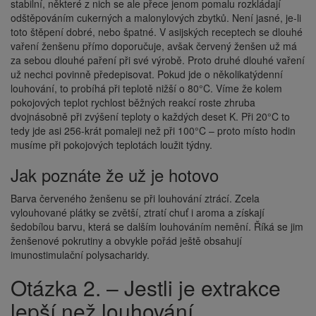
stabilní, některé z nich se ale přece jenom pomalu rozkládají
odštěpováním cukerných a malonylových zbytků. Není jasné, je-li
toto štěpení dobré, nebo špatné. V asijských receptech se dlouhé
vaření ženšenu přímo doporučuje, avšak červený ženšen už má
za sebou dlouhé paření při své výrobě. Proto druhé dlouhé vaření
už nechci povinně předepisovat. Pokud jde o několikatýdenní
louhování, to probíhá při teplotě nižší o 80°C. Víme že kolem
pokojových teplot rychlost běžných reakcí roste zhruba
dvojnásobně při zvýšení teploty o každých deset K. Při 20°C to
tedy jde asi 256-krát pomaleji než při 100°C – proto místo hodin
musíme při pokojových teplotách loužit týdny.
Jak poznáte že už je hotovo
Barva červeného ženšenu se při louhování ztrácí. Zcela
vylouhované plátky se zvětší, ztratí chuť i aroma a získají
šedobílou barvu, která se dalším louhováním nemění. Říká se jim
ženšenové pokrutiny a obvykle pořád ještě obsahují
imunostimulační polysacharidy.
Otázka 2. – Jestli je extrakce
lepší než louhování