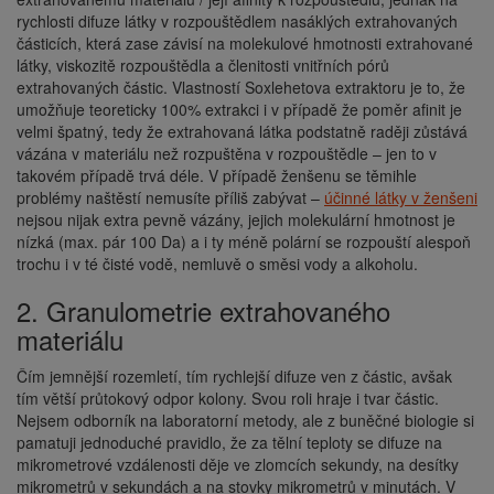
rychlosti difuze látky v rozpouštědlem nasáklých extrahovaných
částicích, která zase závisí na molekulové hmotnosti extrahované
látky, viskozitě rozpouštědla a členitosti vnitřních pórů
extrahovaných částic. Vlastností Soxlehetova extraktoru je to, že
umožňuje teoreticky 100% extrakci i v případě že poměr afinit je
velmi špatný, tedy že extrahovaná látka podstatně raději zůstává
vázána v materiálu než rozpuštěna v rozpouštědle – jen to v
takovém případě trvá déle. V případě ženšenu se těmihle
problémy naštěstí nemusíte příliš zabývat –
účinné látky v ženšeni
nejsou nijak extra pevně vázány, jejich molekulární hmotnost je
nízká (max. pár 100 Da) a i ty méně polární se rozpouští alespoň
trochu i v té čisté vodě, nemluvě o směsi vody a alkoholu.
2. Granulometrie extrahovaného
materiálu
Čím jemnější rozemletí, tím rychlejší difuze ven z částic, avšak
tím větší průtokový odpor kolony. Svou roli hraje i tvar částic.
Nejsem odborník na laboratorní metody, ale z buněčné biologie si
pamatuji jednoduché pravidlo, že za tělní teploty se difuze na
mikrometrové vzdálenosti děje ve zlomcích sekundy, na desítky
mikrometrů v sekundách a na stovky mikrometrů v minutách. V