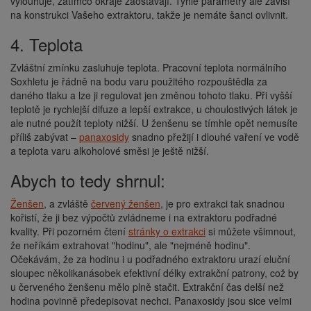
vylouhuje, zatímco okraje zaostávají. Tyhle parametry ale závisí
na konstrukci Vašeho extraktoru, takže je nemáte šanci ovlivnit.
4. Teplota
Zvláštní zmínku zasluhuje teplota. Pracovní teplota normálního
Soxhletu je řádně na bodu varu použitého rozpouštědla za
daného tlaku a lze ji regulovat jen změnou tohoto tlaku. Při vyšší
teplotě je rychlejší difuze a lepší extrakce, u choulostivých látek je
ale nutné použít teploty nižší. U ženšenu se tímhle opět nemusíte
příliš zabývat –
panaxosidy
snadno přežijí i dlouhé vaření ve vodě
a teplota varu alkoholové směsi je ještě nižší.
Abych to tedy shrnul:
Ženšen
, a zvláště
červený ženšen
, je pro extrakci tak snadnou
kořistí, že ji bez výpočtů zvládneme i na extraktoru podřadné
kvality. Při pozorném čtení
stránky o extrakci
si můžete všimnout,
že neříkám extrahovat "hodinu", ale "nejméně hodinu".
Očekávám, že za hodinu i u podřadného extraktoru urazí eluční
sloupec několikanásobek efektivní délky extrakční patrony, což by
u červeného ženšenu mělo plně stačit. Extrakční čas delší než
hodina povinně předepisovat nechci. Panaxosidy jsou sice velmi