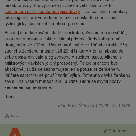
nezabírá vždy. Pro výraznější účinek a větší jistotu lze k
seznámení užít i podstatně vyšší dávky
– ženšen jako modelový
adaptogen je ani ve velkém množství neškodí a neovlivňuje
fyziologický stav nezatíženého organismu.
Pokud jde o dávkování tekutého extraktu, Vy sám musíte vědět,
jak koncentrovanou tinkturu jste si připravil (tedy kolik gramů
drogy máte ve 100ml). Pokud např. máte ve 100ml extraktu 25g
suchého ženšenu, musíte užít 20ml tinktury k tomu, abyste do
sebe dostal ekvivalent 5g ženšenu v suchém stavu. Alkohol v
mililitrových dávkách je prý prospěšný. Pokud si chcete být
absolutně jist, že se seznamujete jen a pouze se ženšenem,
můžete samozřejmě použít vodní výluh. Potřebná dávka ženšenu
závisí i na Vašem metabolismu a váze. Řiďte se svými pocity,
ženšenem se neotrávíte.
-boris-
Mgr. Boris Štítnický
|
2009
-
31.1.2009
Nahoru
O autorovi