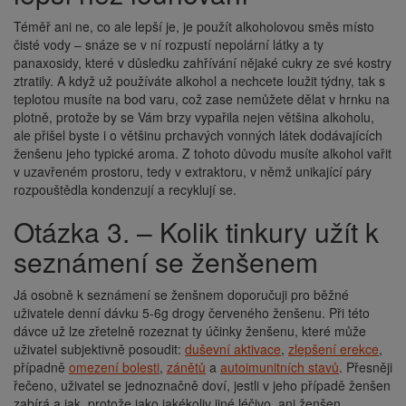
Téměř ani ne, co ale lepší je, je použít alkoholovou směs místo
čisté vody – snáze se v ní rozpustí nepolární látky a ty
panaxosidy, které v důsledku zahřívání nějaké cukry ze své kostry
ztratily. A když už používáte alkohol a nechcete loužit týdny, tak s
teplotou musíte na bod varu, což zase nemůžete dělat v hrnku na
plotně, protože by se Vám brzy vypařila nejen většina alkoholu,
ale přišel byste i o většinu prchavých vonných látek dodávajících
ženšenu jeho typické aroma. Z tohoto důvodu musíte alkohol vařit
v uzavřeném prostoru, tedy v extraktoru, v němž unikající páry
rozpouštědla kondenzují a recyklují se.
Otázka 3. – Kolik tinkury užít k
seznámení se ženšenem
Já osobně k seznámení se ženšnem doporučuji pro běžné
uživatele denní dávku 5-6g drogy červeného ženšenu. Při této
dávce už lze zřetelně rozeznat ty účinky ženšenu, které může
uživatel subjektivně posoudit:
duševní aktivace
,
zlepšení erekce
,
případně
omezení bolesti
,
zánětů
a
autoimunitních stavů
. Přesněji
řečeno, uživatel se jednoznačně doví, jestli v jeho případě ženšen
zabírá a jak, protože jako jakékoliv jiné léčivo, ani ženšen