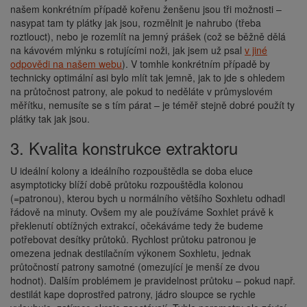
našem konkrétním případě kořenu ženšenu jsou tři možnosti –
nasypat tam ty plátky jak jsou, rozmělnit je nahrubo (třeba
roztlouct), nebo je rozemlít na jemný prášek (což se běžně dělá
na kávovém mlýnku s rotujícími noži, jak jsem už psal
v jiné
odpovědi na našem webu
). V tomhle konkrétním případě by
technicky optimální asi bylo mlít tak jemně, jak to jde s ohledem
na průtočnost patrony, ale pokud to neděláte v průmyslovém
měřítku, nemusíte se s tím párat – je téměř stejně dobré použít ty
plátky tak jak jsou.
3. Kvalita konstrukce extraktoru
U ideální kolony a ideálního rozpouštědla se doba eluce
asymptoticky blíží době průtoku rozpouštědla kolonou
(=patronou), kterou bych u normálního většího Soxhletu odhadl
řádově na minuty. Ovšem my ale používáme Soxhlet právě k
překlenutí obtížných extrakcí, očekáváme tedy že budeme
potřebovat desítky průtoků. Rychlost průtoku patronou je
omezena jednak destilačním výkonem Soxhletu, jednak
průtočností patrony samotné (omezující je menší ze dvou
hodnot). Dalším problémem je pravidelnost průtoku – pokud např.
destilát kape doprostřed patrony, jádro sloupce se rychle