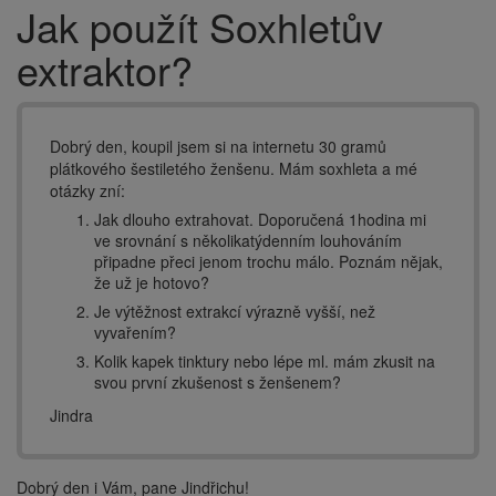
Jak použít Soxhletův
Drobečková
navigace
extraktor?
Dobrý den, koupil jsem si na internetu 30 gramů
plátkového šestiletého ženšenu. Mám soxhleta a mé
otázky zní:
Jak dlouho extrahovat. Doporučená 1hodina mi
ve srovnání s několikatýdenním louhováním
připadne přeci jenom trochu málo. Poznám nějak,
že už je hotovo?
Je výtěžnost extrakcí výrazně vyšší, než
vyvařením?
Kolik kapek tinktury nebo lépe ml. mám zkusit na
svou první zkušenost s ženšenem?
Jindra
Dobrý den i Vám, pane Jindřichu!