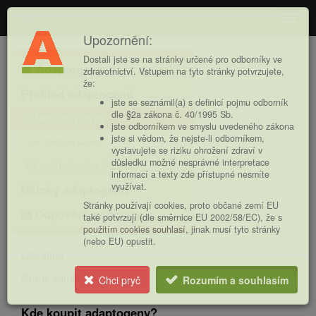
Adaptogeny
Navig
Upozornění:
Hlavní
Dostali jste se na stránky určené pro odborníky ve
Adaptogeny
nabídka
zdravotnictví. Vstupem na tyto stránky potvrzujete,
že:
Přehled adaptogenů
jste se seznámil(a) s definicí pojmu odborník
dle §2a zákona č. 40/1995 Sb.
Ženšen pravý
jste odborníkem ve smyslu uvedeného zákona
jste si vědom, že nejste-li odborníkem,
Jak ženšen užívat
vystavujete se riziku ohrožení zdraví v
důsledku možné nesprávné interpretace
Lesklokorka lesklá
informací a texty zde přístupné nesmíte
využívat.
Účinky adaptogenů
Stránky používají cookies, proto občané zemí EU
Odpovědi na dotazy
také potvrzují (dle směrnice EU 2002/58/EC), že s
použitím cookies souhlasí, jinak musí tyto stránky
(nebo EU) opustit.
Literatura
Online zdroje
Chci pryč
Rozumím a souhlasím
Kde koupit adaptogeny?