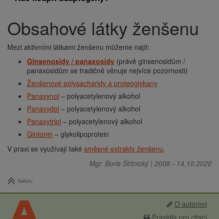
Obsahové látky ženšenu
Drobečková
navigace
Mezi aktivními látkami ženšenu můžeme najít:
Ginsenosidy / panaxosidy
(právě ginsenosidům /
panaxosidům se tradičně věnuje nejvíce pozornosti)
Ženšenové polysacharidy a proteoglykany
Panaxynol
– polyacetylenový alkohol
Panaxydol
– polyacetylenový alkohol
Panaxytriol
– polyacetylenový alkohol
Gintonin
– glykolipoprotein
V praxi se využívají také
směsné extrakty ženšenu
.
Mgr. Boris Štítnický
|
2008
-
14.10.2020
Nahoru
O autorovi
Pravidla pro citaci