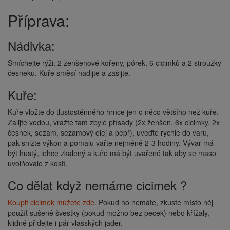
Příprava:
Nádivka:
Smíchejte rýži, 2 ženšenové kořeny, pórek, 6 cicimků a 2 stroužky
česneku. Kuře směsí nadijte a zašijte.
Kuře:
Kuře vložte do tlustostěnného hrnce jen o něco většího než kuře.
Zalijte vodou, vražte tam zbylé přísady (2x ženšen, 6x cicimky, 2x
česnek, sezam, sezamový olej a pepř), uveďte rychle do varu,
pak snižte výkon a pomalu vařte nejméně 2-3 hodiny. Vývar má
být hustý, lehce zkalený a kuře má být uvařené tak aby se maso
uvolňovalo z kostí.
Co dělat když nemáme cicimek ?
Koupit cicimek můžete zde
. Pokud ho nemáte, zkuste místo něj
použít sušené švestky (pokud možno bez pecek) nebo křížaly,
klidně přidejte i pár vlašských jader.