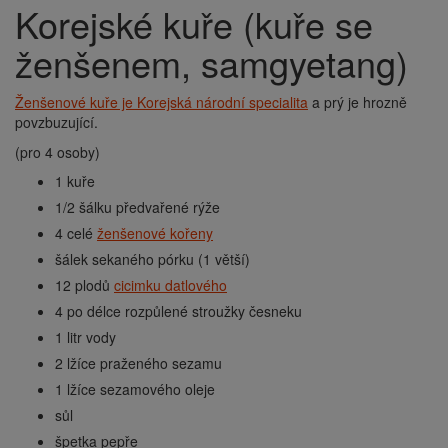
Korejské kuře (kuře se
Drobečková
navigace
ženšenem, samgyetang)
Ženšenové kuře je Korejská národní specialita
a prý je hrozně
povzbuzující.
(pro 4 osoby)
1 kuře
1/2 šálku předvařené rýže
4 celé
ženšenové kořeny
šálek sekaného pórku (1 větší)
12 plodů
cicimku datlového
4 po délce rozpůlené stroužky česneku
1 litr vody
2 lžíce praženého sezamu
1 lžíce sezamového oleje
sůl
špetka pepře