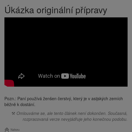
Úkázka originální přípravy
Pozn.: Paní používá ženšen čerstvý, který je v asijských zemích
běžně k dostání.
⚒
Omlouváme se, ale tento článek není dokončen. Současná,
rozpracovaná verze nevyjádřuje jeho konečnou podobu.
Nahoru