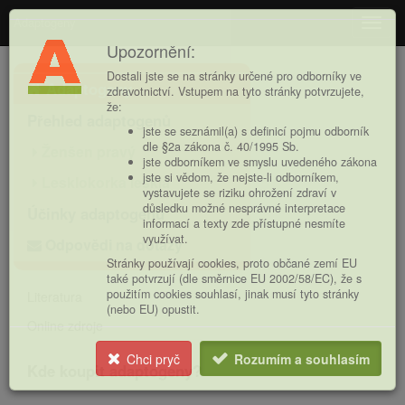
Adaptogeny
Navig
Upozornění:
Hlavní
Dostali jste se na stránky určené pro odborníky ve
Adaptogeny
nabídka
zdravotnictví. Vstupem na tyto stránky potvrzujete,
že:
Přehled adaptogenů
jste se seznámil(a) s definicí pojmu odborník
dle §2a zákona č. 40/1995 Sb.
Ženšen pravý
jste odborníkem ve smyslu uvedeného zákona
jste si vědom, že nejste-li odborníkem,
Lesklokorka lesklá
vystavujete se riziku ohrožení zdraví v
důsledku možné nesprávné interpretace
Účinky adaptogenů
informací a texty zde přístupné nesmíte
využívat.
Odpovědi na dotazy
Stránky používají cookies, proto občané zemí EU
také potvrzují (dle směrnice EU 2002/58/EC), že s
použitím cookies souhlasí, jinak musí tyto stránky
Literatura
(nebo EU) opustit.
Online zdroje
Chci pryč
Rozumím a souhlasím
Kde koupit adaptogeny?