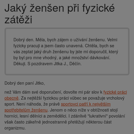
Jaký ženšen při fyzické
Drobečková
navigace
zátěži
Dobrý den. Měla, bych zájem o užívání ženšenu. Velmi
fyzicky pracuji a jsem často unavená. Chtěla, bych se
vás zeptat jaký druh ženšenu by jste mi doporučil, který
by byl pro mne vhodný, a jaké množství dávkování.
Děkuji. S pozdravem Jitka J., Děčín.
Dobrý den paní Jitko,
než Vám dám své doporučení, dovolte mi pár slov k
fyzické práci
obecně
. Za nejtěžší fyzickou práci vůbec se považuje vrcholový
sport. Není náhoda, že právě
sportovci patří k největším
spotřebitelům ženšenu
. Jenom o něco níže v obtížnosti stojí
horníci, lesní dělníci a zemědělci. I zdánlivě "lukrativní" povolání
však často zákeřně jednostranně přetěžují některou část
organizmu.