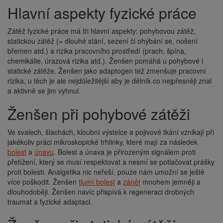
Hlavní aspekty fyzické práce
Zátěž fyzické práce má tři hlavní aspekty: pohybovou zátěž,
statickou zátěž (= dlouhé stání, sezení či ohýbání se, nošení
břemen atd.) a rizika pracovního prostředí (prach, špína,
chemikálie, úrazová rizika atd.). Ženšen pomáhá u pohybové i
statické zátěže. Ženšen jako adaptogen též zmenšuje pracovní
rizika, u těch je ale nejdůležitější aby je dělník co nejpřesněji znal
a aktivně se jim vyhnul.
Ženšen při pohybové zátěži
Ve svalech, šlachách, kloubní výstelce a pojivové tkání vznikají při
jakékoliv práci mikroskopické trhlinky, které mají za následek
bolest
a
únavu
. Bolest a únava je přirozeným signálem proti
přetížení, který se musí respektovat a nesmí se potlačovat prášky
proti bolesti. Analgetika nic neřeší, pouze nám umožní se ještě
více poškodit. Ženšen
tlumí bolest
a
zánět
mnohem jemněji a
dlouhodoběji. Ženšen navíc přispívá k regeneraci drobných
traumat a fyzické adaptaci.