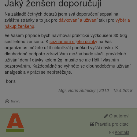
Jaký ženšen doporučuji
Na základě četných dotazů jsem svá doporučení sepsal na
zvláštní stránky a to jak pro
dávkování a užívaní
tak i pro
výběr a
nákup ženšenu
.
Ve Vašem případě bych navrhoval praktické vyzkoušení 30-50g
šestiletého ženšenu. K
seznámení s jeho účinky
na Váš
organizmus můžete užít několikrát poněkud vyšší dávku. K
dlouhodobé podpoře zdraví Vám možná bude stačit pravidelné
užívání denní dávky kolem 2g, musíte se ale řídit i vlastním
pozorováním. Každopádně se vyhněte se dlouhodobému užívání
analgetik a v práci se nepřetěžujte.
-boris-
Mgr. Boris Štítnický
|
2010
-
15.4.2018
Nahoru
O autorovi
Pravidla pro citaci
Kontakt