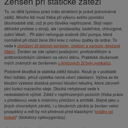
Ženšen při statické zátěži
To, co dělá fyzickou práci málo atraktivní je právě jednotvárná
zátěž. Mnoho lidí musí třeba při výkonu svého povolání
dlouhodobě stát, což je pro člověka nepřirozené. Stojí nejen
dělnické profese u strojů, ale i prodavačky, kadeřnice, chirurgové,
zubní lékaři... Při stání nefunguje svalově-žilní pumpa, která
normálně při chůzi žene žilní krev z nohou zpátky do srdce. To
vede k
přetížení žil dolních končetin, otokům a varixům (křečové
žilám)
. Ženšen se zde uplatní posilujícím, protizánětlivým a
antitrombotickým účinkem na cévní stěnu. Praktické zkušenosti
mých známých se ženšenem
u křečových žil byly vynikající
.
Podobně škodlivá je statická zátěž kloubů. Kloub je v podstatě
třecí ložisko, jehož výstelka nemá cévní zásobení. Výživa se ke
kloubní výstelce dostává pomocí kloubní tekutiny, která zároveň
plní funkci mazacího oleje. Dlouhá nehybnost vede k
nedostatečné výživě. Zátěž v nepřirozených pozicích (třeba práce
v předklonu) vede k místnímu přetížení a artritidě. Stejně jako u
jiných chronických zánětů, i u kloubních zánětů je ženšen velmi
prospěšný a měl by mít přednost před klasickými "
prášky od
bolesti
" (blokátory cykloxygenázy).