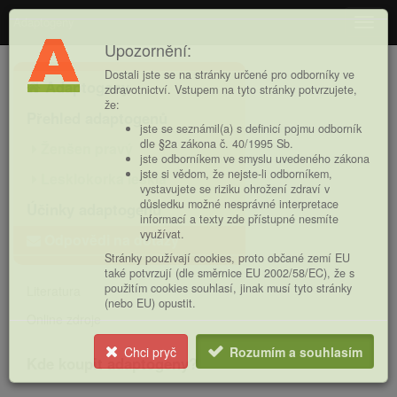
Adaptogeny
Navig
Upozornění:
Hlavní
Dostali jste se na stránky určené pro odborníky ve
Adaptogeny
nabídka
zdravotnictví. Vstupem na tyto stránky potvrzujete,
že:
Přehled adaptogenů
jste se seznámil(a) s definicí pojmu odborník
dle §2a zákona č. 40/1995 Sb.
Ženšen pravý
jste odborníkem ve smyslu uvedeného zákona
jste si vědom, že nejste-li odborníkem,
Lesklokorka lesklá
vystavujete se riziku ohrožení zdraví v
důsledku možné nesprávné interpretace
Účinky adaptogenů
informací a texty zde přístupné nesmíte
využívat.
Odpovědi na dotazy
Stránky používají cookies, proto občané zemí EU
také potvrzují (dle směrnice EU 2002/58/EC), že s
použitím cookies souhlasí, jinak musí tyto stránky
Literatura
(nebo EU) opustit.
Online zdroje
Chci pryč
Rozumím a souhlasím
Kde koupit adaptogeny?