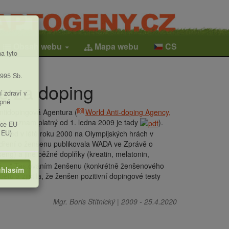
Obsah webu
Mapa webu
CS
a tyto
1995 Sb.
e za doping
í zdraví v
upné
ntidopingová Agentura (
World Anti-doping Agency,
ek (seznam platný od 1. ledna 2009 je tady
).
ice EU
 EU)
Hned v létě roku 2000 na Olympijských hrách v
yjádření o ženšenu publikovala WADA ve Zprávě o
nseng) a jiné běžné doplňky (kreatin, melatonin,
né ..." Testováním ženšenu (konkrétně ženšenového
hlasím
etů a zjistila, že ženšen pozitivní dopingové testy
Mgr. Boris Štítnický
|
2009
-
25.4.2020