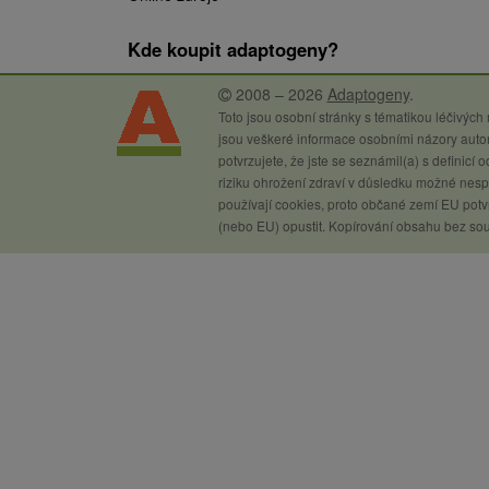
Kde koupit adaptogeny?
2008 – 2026
Adaptogeny
.
Toto jsou osobní stránky s tématikou léčivých
jsou veškeré informace osobními názory autor
potvrzujete, že jste se seznámil(a) s definicí
riziku ohrožení zdraví v důsledku možné nespr
používají cookies, proto občané zemí EU potvr
(nebo EU) opustit. Kopírování obsahu bez so