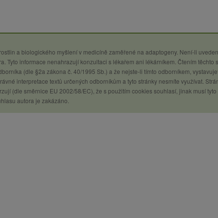
 rostlin a biologického myšlení v medicíně zaměřené na adaptogeny. Není-li uveden
a. Tyto informace nenahrazují konzultaci s lékařem ani lékárníkem. Čtením těchto 
 odborníka (dle §2a zákona č. 40/1995 Sb.) a že nejste-li tímto odborníkem, vystavuje
ávné interpretace textů určených odborníkům a tyto stránky nesmíte využívat. Strá
zují (dle směrnice EU 2002/58/EC), že s použitím cookies souhlasí, jinak musí tyto
uhlasu autora je zakázáno.