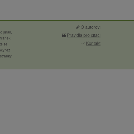
O autorovi
o jinak,
Pravidla pro citaci
stránek
Kontakt
te se
nky též
 stránky