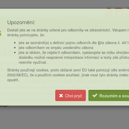
Upozornění:
Dostali jste se na stránky určené pro odborníky ve zdravotnictví. Vstupem n
stránky potvrzujete, že:
eny
Léčivé rostliny
Ženšen pravý
ce
jste se seznámil(a) s definicí pojmu odborník dle §2a zákona č. 40/
šen ve sportu se nepovažuj
jste odborníkem ve smyslu uvedeného zákona
jste si vědom, že nejste-li odborníkem, vystavujete se riziku ohrožen
důsledku možné nesprávné interpretace informací a texty zde příst
nesmíte využívat.
ánku jsem napsal kvůli opakovaným dotazům. Takže, krátce, Světová A
 nejvyšší autorita v branži, neuvádí ženšen na seznamu zakázaných lát
Stránky používají cookies, proto občané zemí EU také potvrzují (dle směrn
2002/58/EC), že s použitím cookies souhlasí, jinak musí tyto stránky (nebo
již ženšenem konkrétně zabývala, a to dokonce brzy po svém vzniku. 
opustit.
e zjistilo se, že někteří sportovci užívají ženšen pravidelně. Přímé v
 Letních Olympijských her v Sydney viz
(str. 40): "... Ženšen (gi
 hydroxymetylmáselná, inosin, vitamíny, minerály atd.) nejsou zakáza
Chci pryč
Rozumím a sou
) se též zabývala studie
, která zkoumala 39 kanadských atl
Goel2004dug
buje.