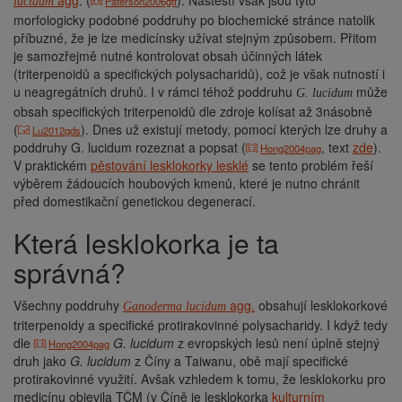
agg
. (
). Naštěstí však jsou tyto
Paterson2006gtf
lucidum
morfologicky podobné poddruhy po biochemické stránce natolik
příbuzné, že je lze medicínsky užívat stejným způsobem. Přitom
je samozřejmě nutné kontrolovat obsah účinných látek
(triterpenoidů a specifických polysacharidů), což je však nutností i
u neagregátních druhů. I v rámci téhož poddruhu
může
G. lucidum
obsah specifických triterpenoidů dle zdroje kolísat až 3násobně
(
). Dnes už existují metody, pomocí kterých lze druhy a
Lu2012qds
poddruhy G. lucidum rozeznat a popsat (
, text
zde
).
Hong2004pag
V praktickém
pěstování lesklokorky lesklé
se tento problém řeší
výběrem žádoucích houbových kmenů, které je nutno chránit
před domestikační genetickou degenerací.
Která lesklokorka je ta
správná?
Všechny poddruhy
agg.
obsahují lesklokorkové
Ganoderma lucidum
triterpenoidy a specifické protirakovinné polysacharidy. I když tedy
dle
G. lucidum
z evropských lesů není úplně stejný
Hong2004pag
druh jako
G. lucidum
z Číny a Taiwanu, obě mají specifické
protirakovinné využití. Avšak vzhledem k tomu, že lesklokorku pro
medicínu objevila TČM (v Číně je lesklokorka
kulturním