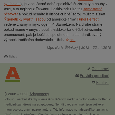
symbolem
), je v současné době spolehlivější získat tyto houby z
Asie, a to nejlépe z Taiwanu. Lesklokorku lze též
samostatně
pěstovat
a pokud nemáte k dispozici lepší zdroj, můžete získat
geneticky kvalitní sadbu
od americké firmy
Fungi Perfecti
vedené známým mykologem P. Stametzem. Na druhé straně,
pokud máme v úmyslu použít lesklokorku k léčbě závažného
onemocnění, pak je lepší se spolehnout na standardizovaný
výrobek tradičního dodavatele – třeba
zde
.
Mgr. Boris Štítnický
|
2012
-
22.11.2019
Nahoru
O autorovi
Pravidla pro citaci
Kontakt
2008 – 2026
Adaptogeny
.
Toto jsou osobní stránky s tématikou léčivých rostlin a biologického myšlení v
medicíně zaměřené na adaptogeny. Není-li uvedeno jinak, jsou veškeré
informace osobními názory autora. Tyto informace nenahrazují konzultaci s
lékařem ani lékárníkem. Čtením těchto stránek potvrzujete, že jste se