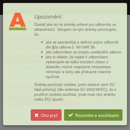
Adaptogeny
Navig
Upozornění:
Hlavní
Dostali jste se na stránky určené pro odborníky ve
Adaptogeny
nabídka
zdravotnictví. Vstupem na tyto stránky potvrzujete,
že:
Přehled adaptogenů
jste se seznámil(a) s definicí pojmu odborník
dle §2a zákona č. 40/1995 Sb.
Ženšen pravý
jste odborníkem ve smyslu uvedeného zákona
jste si vědom, že nejste-li odborníkem,
Lesklokorka lesklá
vystavujete se riziku ohrožení zdraví v
důsledku možné nesprávné interpretace
Jak lesklokorku užívat
informací a texty zde přístupné nesmíte
využívat.
Pěstování lesklokorky
Stránky používají cookies, proto občané zemí EU
Účinky adaptogenů
také potvrzují (dle směrnice EU 2002/58/EC), že s
použitím cookies souhlasí, jinak musí tyto stránky
Odpovědi na dotazy
(nebo EU) opustit.
Literatura
Chci pryč
Rozumím a souhlasím
Online zdroje