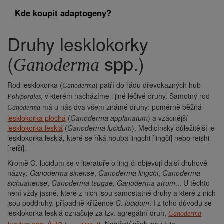
Kde koupit adaptogeny?
Druhy lesklokorky
Drobečková
navigace
(
spp.)
Ganoderma
Rod lesklokorka (
) patří do řádu dřevokazných hub
Ganoderma
, v kterém nacházíme i jiné léčivé druhy. Samotný rod
Polyporales
má u nás dva všem známé druhy: poměrně běžná
Ganoderma
lesklokorka plochá
(
Ganoderma applanatum
) a vzácnější
lesklokorka lesklá
(
Ganoderma lucidum
). Medicínsky důležitější je
lesklokorka lesklá, které se říká houba lingchi [lingči] nebo reishi
[reiši].
Kromě G. lucidum se v literatuře o ling-či objevují další druhové
názvy:
Ganoderma sinense
,
Ganoderma lingchi
,
Ganoderma
sichuanense
,
Ganoderma tsugae
,
Ganoderma atrum
... U těchto
není vždy jasné, které z nich jsou samostatné druhy a které z nich
jsou poddruhy, případně křížence
G. lucidum
. I z toho důvodu se
lesklokorka lesklá označuje za tzv. agregátní druh,
Ganoderma