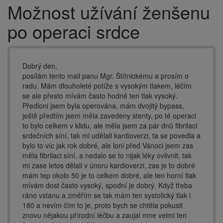
Možnost užívání ženšenu
Drobečková
navigace
po operaci srdce
Dobrý den,
posílám tento mail panu Mgr. Štítnickému a prosím o
radu. Mám dlouholeté potíže s vysokým tlakem, léčím
se ale přesto mívám často hodně ten tlak vysoký.
Předloni jsem byla operována, mám dvojitý bypass,
ještě předtím jsem měla zavedeny stenty, po té operaci
to bylo celkem v klidu, ale měla jsem za pár dnů fibrilaci
srdečních síní, tak mi udělali kardioverzi, ta se povedla a
bylo to víc jak rok dobré, ale loni před Vánoci jsem zas
měla fibrilaci síní, a nedalo se to nijak léky ovlivnit, tak
mi zase letos dělali v únoru kardioverzi, zas je to dobré
mám tep okolo 50 je to celkem dobré, ale ten horní tlak
mívám dost často vysoký, spodní je dobrý. Když třeba
ráno vstanu a změřím se tak mám ten systolický tlak i
180 a nevím čím to je, proto bych se chtěla pokusit
znovu nějakou přírodní léčbu a zaujal mne velmi ten