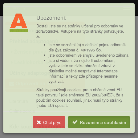
Adaptogeny
Navig
Upozornění:
Hlavní
Dostali jste se na stránky určené pro odborníky ve
Adaptogeny
nabídka
zdravotnictví. Vstupem na tyto stránky potvrzujete,
že:
Přehled adaptogenů
jste se seznámil(a) s definicí pojmu odborník
dle §2a zákona č. 40/1995 Sb.
Ženšen pravý
jste odborníkem ve smyslu uvedeného zákona
jste si vědom, že nejste-li odborníkem,
Lesklokorka lesklá
vystavujete se riziku ohrožení zdraví v
důsledku možné nesprávné interpretace
Účinky adaptogenů
informací a texty zde přístupné nesmíte
využívat.
Odpovědi na dotazy
Stránky používají cookies, proto občané zemí EU
také potvrzují (dle směrnice EU 2002/58/EC), že s
použitím cookies souhlasí, jinak musí tyto stránky
Literatura
(nebo EU) opustit.
Online zdroje
Chci pryč
Rozumím a souhlasím
Kde koupit adaptogeny?