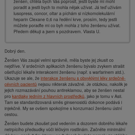
ženšen, chtěla bych Vás poprosit, jestli byste mi mohl
poradit a jestli bych to mohla nějak užívat. Já teď užívám
lusopress, concor, oltar a píchám si nízkomolekulární
heparin Clexane 0,6 na ředění krve, prosím, tedy jestli
můžete poraďte mi co byh mohla z toho ženšenu užívat.
Předem děkuji a jsem s pozdravem. Vlasta U.
Dobrý den.
Ženšen Vás zaujal velmi správně, měla byste jej zkusit co
nejdříve. V srdečních aplikacích ženšenu bývalo zvykem strašit
ošetřující lékaře interakcemi ženšenu (např. s warfarinem atd.).
Ukazuje se ale, že
interakce ženšenu s obvyklými léky srdečně-
cévních pacientů
nejsou nikterak závažné. Je otázkou, nakolik je
jejich rozmazávání pouhou antireklamou, aby se ženšen nestal
pro
kardiaky jedním z hlavních prostředků
, jako je tomu v Asii.
Tam se standardizovaná směs ginsenosidů dokonce podává i
injekčně. My se ovšem spokojíme s konzumací ženšenu ústní
cestou.
Ženšen budete zkoušet pod vedením a dozorem dobrého lékaře
netrpícího předsudky vůči léčivým rostlinám. Začněte minimální