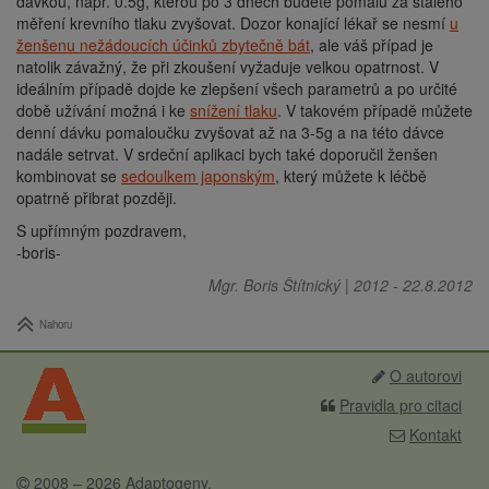
dávkou, např. 0.5g, kterou po 3 dnech budete pomalu za stálého
měření krevního tlaku zvyšovat. Dozor konající lékař se nesmí
u
ženšenu nežádoucích účinků zbytečně bát
, ale váš případ je
natolik závažný, že při zkoušení vyžaduje velkou opatrnost. V
ideálním případě dojde ke zlepšení všech parametrů a po určité
době užívání možná i ke
snížení tlaku
. V takovém případě můžete
denní dávku pomaloučku zvyšovat až na 3-5g a na této dávce
nadále setrvat. V srdeční aplikaci bych také doporučil ženšen
kombinovat se
sedoulkem japonským
, který můžete k léčbě
opatrně přibrat později.
S upřímným pozdravem,
-boris-
Mgr. Boris Štítnický
|
2012
-
22.8.2012
Nahoru
O autorovi
Pravidla pro citaci
Kontakt
2008 – 2026
Adaptogeny
.