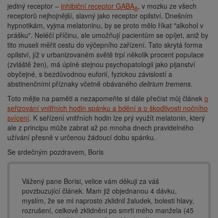
jediný receptor –
inhibiční receptor GABA
, v mozku ze všech
A
receptorů nejhojnější, slavný jako receptor opilství. Dnešním
hypnotikám, vyjma melatoninu, by se proto mělo říkat "alkohol v
prášku". Neléčí příčinu, ale umožňují pacientům se opíjet, aniž by
tito museli měřit cestu do výčepního zařízení. Tato skrytá forma
opilství, jíž v urbanizovaném světě trpí několik procent populace
(zvláště žen), má úplně stejnou psychopatologii jako pijanství
obyčejné, s bezdůvodnou euforií, fyzickou závislostí a
abstinenčními příznaky včetně obávaného
delirium tremens
.
Toto mějte na paměti a nezapomeňte si dále přečíst můj článek
o
seřizování vnitřních hodin spánku a bdění a o škodlivosti nočního
svícení
. K seřízení vnitřních hodin lze prý využít melatonin, který
ale z principu může zabrat až po mnoha dnech pravidelného
užívání přesně v určenou žádoucí dobu spánku.
Se srdečným pozdravem, Boris
Vážený pane Borisi, velice vám děkuji za váš
povzbuzující článek. Mam již objednanou 4 dávku,
myslím, že se mi naprosto zklidnil žaludek, bolesti hlavy,
rozrušení, celkově zklidněni po smrti mého manžela (45