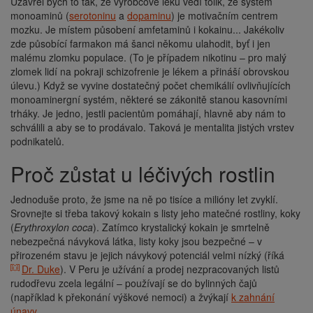
Uzavřel bych to tak, že výrobcové léků vědí tolik, že systém
monoaminů (
serotoninu
a
dopaminu
) je motivačním centrem
mozku. Je místem působení amfetaminů i kokainu... Jakékoliv
zde působící farmakon má šanci někomu ulahodit, byť i jen
malému zlomku populace. (To je případem nikotinu – pro malý
zlomek lidí na pokraji schizofrenie je lékem a přináší obrovskou
úlevu.) Když se vyvine dostatečný počet chemikálií ovlivňujících
monoaminergní systém, některé se zákonitě stanou kasovními
trháky. Je jedno, jestli pacientům pomáhají, hlavně aby nám to
schválili a aby se to prodávalo. Taková je mentalita jistých vrstev
podnikatelů.
Proč zůstat u léčivých rostlin
Jednoduše proto, že jsme na ně po tisíce a milióny let zvyklí.
Srovnejte si třeba takový kokain s listy jeho matečné rostliny, koky
(
Erythroxylon coca
). Zatímco krystalický kokain je smrtelně
nebezpečná návyková látka, listy koky jsou bezpečné – v
přirozeném stavu je jejich návykový potenciál velmi nízký (říká
Dr. Duke
). V Peru je užívání a prodej nezpracovaných listů
rudodřevu zcela legální – používají se do bylinných čajů
(například k překonání výškové nemoci) a žvýkají
k zahnání
únavy
.