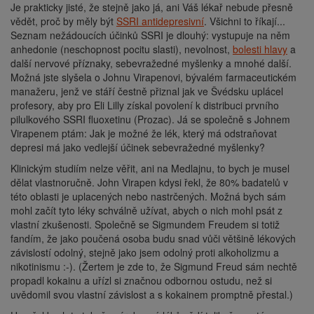
Je prakticky jisté, že stejně jako já, ani Váš lékař nebude přesně
vědět, proč by měly být
SSRI antidepresivní
. Všichni to říkají...
Seznam nežádoucích účinků SSRI je dlouhý: vystupuje na něm
anhedonie (neschopnost pocitu slasti), nevolnost,
bolesti hlavy
a
další nervové příznaky, sebevražedné myšlenky a mnohé další.
Možná jste slyšela o Johnu Virapenovi, bývalém farmaceutickém
manažeru, jenž ve stáří čestně přiznal jak ve Švédsku uplácel
profesory, aby pro Eli Lilly získal povolení k distribuci prvního
pilulkového SSRI fluoxetinu (Prozac). Já se společně s Johnem
Virapenem ptám: Jak je možné že lék, který má odstraňovat
depresi má jako vedlejší účinek sebevražedné myšlenky?
Klinickým studiím nelze věřit, ani na Medlajnu, to bych je musel
dělat vlastnoručně. John Virapen kdysi řekl, že 80% badatelů v
této oblasti je uplacených nebo nastrčených. Možná bych sám
mohl začít tyto léky schválně užívat, abych o nich mohl psát z
vlastní zkušenosti. Společně se Sigmundem Freudem si totiž
fandím, že jako poučená osoba budu snad vůči většině lékových
závislostí odolný, stejně jako jsem odolný proti alkoholizmu a
nikotinismu :-). (Žertem je zde to, že Sigmund Freud sám nechtě
propadl kokainu a uřízl si značnou odbornou ostudu, než si
uvědomil svou vlastní závislost a s kokainem promptně přestal.)