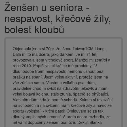
Ženšen u seniora -
Drobečková
navigace
nespavost, křečové žíly,
bolest kloubů
Objednala jsem si 70gr. ženšenu TaiwanTCM Liang.
Dala mi to má dcera, jako dárkem. Je mi 71 let,
provozovala jsem vrcholově sport. Manžel mi zemřel v
roce 2010. Popíši velmi krátce mé problémy, již
dlouhodobě trpím nespavostí; nemohu usnout bez
prášku na spaní. Jsem velmi aktivní, protože jsem na
vše zůstala sama. Vlastním velkého psa, dům,
pravidelně chodím cvičit na zdravotní tělocvik a mam
velmi bolavá kolena, stále ztuhlá, špatně se ohýbající.
Vlastním dům, kde je hodně schodů. Kolena si rozcvičuji
na schodech a na cvičení, mám křečové žíly a navíc ze
sportu (volejbal) - krční páteř. Omlouvám se za tak
dlouhý popis mých nemocí. A proto dcera rozhodla, ze
mi vámi dopučený ženšen pomůže. Děkuji Blanka