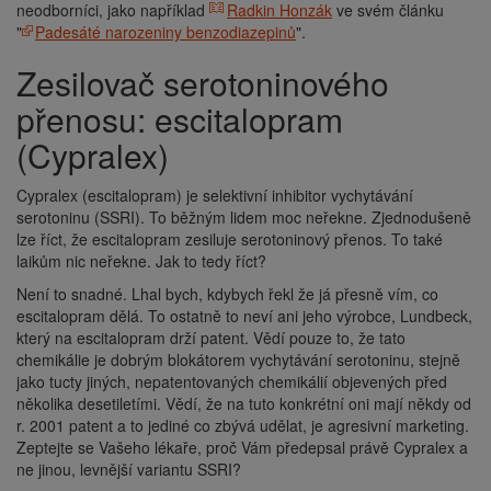
neodborníci, jako například
Radkin Honzák
ve svém článku
"
Padesáté narozeniny benzodiazepinů
".
Zesilovač serotoninového
přenosu: escitalopram
(Cypralex)
Cypralex (escitalopram) je selektivní inhibitor vychytávání
serotoninu (SSRI). To běžným lidem moc neřekne. Zjednodušeně
lze říct, že escitalopram zesiluje serotoninový přenos. To také
laikům nic neřekne. Jak to tedy říct?
Není to snadné. Lhal bych, kdybych řekl že já přesně vím, co
escitalopram dělá. To ostatně to neví ani jeho výrobce, Lundbeck,
který na escitalopram drží patent. Vědí pouze to, že tato
chemikálie je dobrým blokátorem vychytávání serotoninu, stejně
jako tucty jiných, nepatentovaných chemikálií objevených před
několika desetiletími. Vědí, že na tuto konkrétní oni mají někdy od
r. 2001 patent a to jediné co zbývá udělat, je agresivní marketing.
Zeptejte se Vašeho lékaře, proč Vám předepsal právě Cypralex a
ne jinou, levnější variantu SSRI?