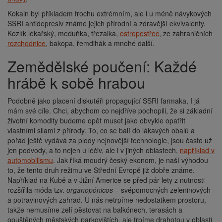
Kokain byl příkladem trochu extrémním, ale i u méně návykových
SSRI antidepresiv známe jejich přírodní a zdravější ekvivalenty.
Kozlík lékařský, meduňka, třezalka,
ostropestřec
, ze zahraničních
rozchodnice
, bakopa, řemdihák a mnohé další.
Zemědělské poučení: Každé
hrábě k sobě hrabou
Podobně jako placení diskutéři propagující SSRI farmaka, I já
mám své cíle. Chci, abychom co nejdříve pochopili, že si základní
životní komodity budeme opět muset jako obvykle opatřit
vlastními silami z přírody. To, co se balí do lákavých obalů a
pořád ještě vydává za plody nejnovější technologie, jsou často už
jen podvody, a to nejen u léčiv, ale i v jiných oblastech,
například v
automobilismu
. Jak říká moudrý český ekonom, je naší výhodou
to, že tento druh režimu ve Střední Evropě již dobře známe.
Například na Kubě a v Jižní Americe se před pár lety z nutnosti
rozšířila móda tzv.
organopónicos
– svépomocných zeleninových
a potravinových zahrad. U nás netrpíme nedostatkem prostoru,
takže nemusíme zelí pěstovat na balkónech, terasách a
opuštěných městských parkovištích, ale trpíme drahotou v oblasti