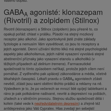
Vašeho dopisu.
GABA
agonisté: klonazepam
A
(Rivotril) a zolpidem (Stilnox)
Rivotril (klonazepam) a Stilnox (zolpidem) jsou přesně to, co
opakuji pořád: chlast v prášku. Působí na stejný mozkový
receptor jako alkohol. Jako sportovkyně jistě znáte základy
fyziologie a nemusím Vám vysvětlovat, co jsou to receptory a
jejich agonisté. Denní užívání těchto léků má stejné psychologické
aspekty jako alkoholismus, jejich náhlé vysazení vyvolává stejné
abstinenční příznaky jako vysazení etanolu u alkoholiků (v
těžkých případech až
delirium tremens
). Farmaceutické
společnosti to tímto způsobem neříkají, protože jejich cílem není
pomáhat. Z vydřeného pak uplácejí zákonodárce a média, včetně
lékařských časopisů. Lékaři pravdu o GABA
agonistech zčásti
A
nevědí, zčásti jsou sami obětmi těchto prášků a reklamy na ně.
Výsledkem je to, že po večerech se mnozí lidé opíjejí tabletkami a
ráno je pak potkáváme naštvané, nevrlé a depresivní na poštách,
úřadech a v silničním provozu. Stejnou službu společnosti dělá i
kofein (také vede k
nepředvídatelným depresím
) a zřejmě též
antidepresiva jako Váš Cypralex. Hlas zvedají jen sebejistí