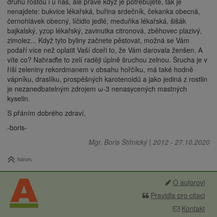
druhů rostou i u nás, ale právě když je potřebujete, tak je
nenajdete: bukvice lékařská, buřina srdečník, čekanka obecná,
černohlávek obecný, líčidlo jedlé, meduňka lékařská, šišák
bajkalský, yzop lékařský, zavinutka citronová, zběhovec plazivý,
zimolez... Když tyto byliny začnete pěstovat, možná se Vám
podaří více než oplatit Vaší dceři to, že Vám darovala ženšen. A
víte co? Nahraďte to zelí raději úplně šruchou zelnou. Šrucha je v
říši zeleniny rekordmanem v obsahu hořčíku, má také hodně
vápníku, draslíku, prospěšných karotenoidů a jako jediná z rostlin
je nezanedbatelným zdrojem ω-3 nenasycených mastných
kyselin.
S přáním dobrého zdraví,
-boris-
Mgr. Boris Štítnický
|
2012
-
27.10.2020
Nahoru
O autorovi
Pravidla pro citaci
Kontakt