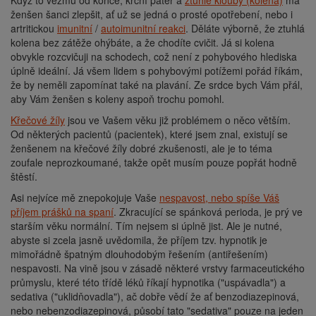
Když to vezmu od konce, krční páteř a
ztuhlé klouby (kolena)
má
ženšen šanci zlepšit, ať už se jedná o prosté opotřebení, nebo i
artritickou
imunitní
/
autoimunitní reakci
. Děláte výborně, že ztuhlá
kolena bez zátěže ohýbáte, a že chodíte cvičit. Já si kolena
obvykle rozcvičuji na schodech, což není z pohybového hlediska
úplně ideální. Já všem lidem s pohybovými potížemi pořád říkám,
že by neměli zapomínat také na plavání. Ze srdce bych Vám přál,
aby Vám ženšen s koleny aspoň trochu pomohl.
Křečové žíly
jsou ve Vašem věku již problémem o něco větším.
Od některých pacientů (pacientek), které jsem znal, existují se
ženšenem na křečové žíly dobré zkušenosti, ale je to téma
zoufale neprozkoumané, takže opět musím pouze popřát hodně
štěstí.
Asi nejvíce mě znepokojuje Vaše
nespavost, nebo spíše Váš
příjem prášků na spaní
. Zkracující se spánková perioda, je prý ve
starším věku normální. Tím nejsem si úplně jist. Ale je nutné,
abyste si zcela jasně uvědomila, že příjem tzv. hypnotik je
mimořádně špatným dlouhodobým řešením (antiřešením)
nespavosti. Na vině jsou v zásadě některé vrstvy farmaceutického
průmyslu, které této třídě léků říkají hypnotika ("uspávadla") a
sedativa ("uklidňovadla"), ač dobře vědí že ať benzodiazepinová,
nebo nebenzodiazepinová, působí tato "sedativa" pouze na jeden