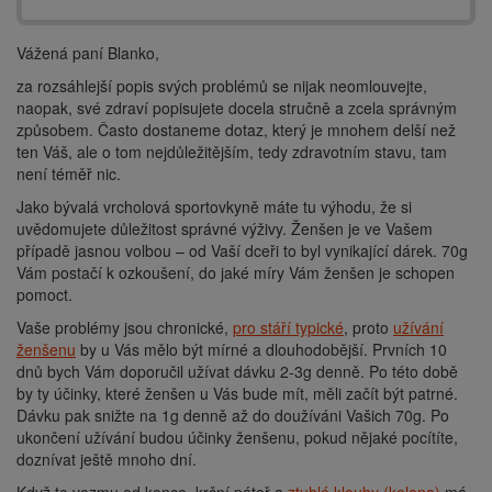
Vážená paní Blanko,
za rozsáhlejší popis svých problémů se nijak neomlouvejte,
naopak, své zdraví popisujete docela stručně a zcela správným
způsobem. Často dostaneme dotaz, který je mnohem delší než
ten Váš, ale o tom nejdůležitějším, tedy zdravotním stavu, tam
není téměř nic.
Jako bývalá vrcholová sportovkyně máte tu výhodu, že si
uvědomujete důležitost správné výživy. Ženšen je ve Vašem
případě jasnou volbou – od Vaší dceři to byl vynikající dárek. 70g
Vám postačí k ozkoušení, do jaké míry Vám ženšen je schopen
pomoct.
Vaše problémy jsou chronické,
pro stáří typické
, proto
užívání
ženšenu
by u Vás mělo být mírné a dlouhodobější. Prvních 10
dnů bych Vám doporučil užívat dávku 2-3g denně. Po této době
by ty účinky, které ženšen u Vás bude mít, měli začít být patrné.
Dávku pak snižte na 1g denně až do doužíváni Vašich 70g. Po
ukončení užívání budou účinky ženšenu, pokud nějaké pocítíte,
doznívat ještě mnoho dní.