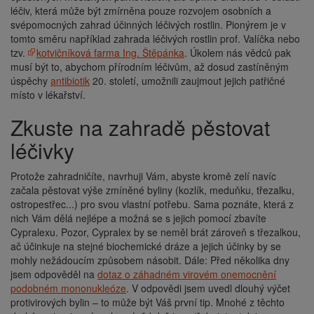
léčiv, která může být zmírněna pouze rozvojem osobních a
svépomocných zahrad účinných léčivých rostlin. Pionýrem je v
tomto směru například zahrada léčivých rostlin prof. Valíčka nebo
tzv.
kotvičníková farma Ing. Štěpánka
. Úkolem nás vědců pak
musí být to, abychom přírodním léčivům, až dosud zastíněným
úspěchy
antibiotik
20. století, umožnili zaujmout jejich patřičné
místo v lékařství.
Zkuste na zahradě pěstovat
léčivky
Protože zahradničíte, navrhuji Vám, abyste kromě zelí navíc
začala pěstovat výše zmíněné byliny (kozlík, meduňku, třezalku,
ostropestřec...) pro svou vlastní potřebu. Sama poznáte, která z
nich Vám dělá nejlépe a možná se s jejich pomocí zbavíte
Cypralexu. Pozor, Cypralex by se neměl brát zároveň s třezalkou,
ač účinkuje na stejné biochemické dráze a jejich účinky by se
mohly nežádoucím způsobem násobit. Dále: Před několika dny
jsem odpověděl na
dotaz o záhadném virovém onemocnění
podobném mononukleóze
. V odpovědi jsem uvedl dlouhý výčet
protivirových bylin – to může být Váš první tip. Mnohé z těchto