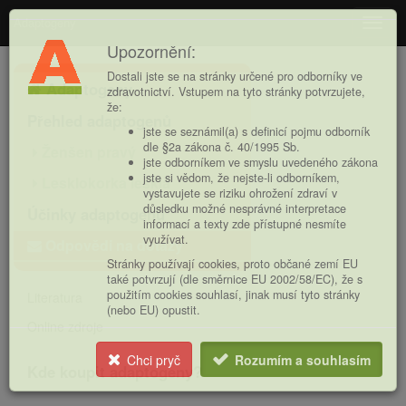
Adaptogeny
Navig
Upozornění:
Hlavní
Dostali jste se na stránky určené pro odborníky ve
Adaptogeny
nabídka
zdravotnictví. Vstupem na tyto stránky potvrzujete,
že:
Přehled adaptogenů
jste se seznámil(a) s definicí pojmu odborník
dle §2a zákona č. 40/1995 Sb.
Ženšen pravý
jste odborníkem ve smyslu uvedeného zákona
jste si vědom, že nejste-li odborníkem,
Lesklokorka lesklá
vystavujete se riziku ohrožení zdraví v
důsledku možné nesprávné interpretace
Účinky adaptogenů
informací a texty zde přístupné nesmíte
využívat.
Odpovědi na dotazy
Stránky používají cookies, proto občané zemí EU
také potvrzují (dle směrnice EU 2002/58/EC), že s
použitím cookies souhlasí, jinak musí tyto stránky
Literatura
(nebo EU) opustit.
Online zdroje
Chci pryč
Rozumím a souhlasím
Kde koupit adaptogeny?