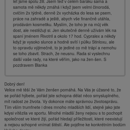
let jsme spolu žili. Jsem teď v celém baráku sama a
samota mě někdy zmáhá i když jsem velmi činorodá,
cvičím 2x týdně, denně 2x vycházka do lesa se psem,
práce na zahradě a ještě, abych vše finančně utáhla,
prodávám kosmetiku. Myslím, že toho je na můj věk
dost, ale nestěžuji si. Jen skutečně denně užívám lék na
spaní jménem Rivotril a okolo 17 hod. Cypralex a někdy
když je vysoko slunce a hodně svítí i půlku Stinloxu, ale
to opravdu výjimečně, to je jediné co mě trápí a nemohu
se toho zbavit. Strach, že neusnu. Rada si vyslechnu
další vaše rady, na které věřím, jako na žen-šen. S
pozdravem Blanka
Dobrý den!
Velice mě těší že Vám ženšen pomáhá. Na Vás je úžasné to, že
se pořád hýbete, pořád jste schopna dělat něco smysluplného,
mít radost ze života. Vy dokonce máte správnou životosprávu.
Tím vším trumfnete i dnes mnoho mladších lidí, stejně jako jste
kdysi vítězila ve sportu. Mnohé mladší ženy nejsou s to pochopit
společnost ve které žijí, pořád hledají příležitosti, které neexistují
a nejsou schopné vnímat štěstí. Ale pojďme ke konkrétním bodům