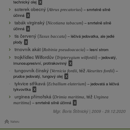
technický olej
soterek obecný (
)
– smrtelně silně
Abrus precatorius
účinná
tabák virginský (
)
– smrtelně silně
Nicotiana tabacum
účinná
tis červený (
)
– léčivá jedovatka, ale jedlé
Taxus baccata
plody
trnovník akát (
)
– lesní strom
Robinia pseudoacacia
trojkřídlec Wilfordův (
)
– jedovatý,
Tripterygium wilfordii
imunosupresivní, protirakovinný
tungovník čínský (
, též
)
–
Vernicia fordii
Aleurites fordii
prudce jedovatý, tungový olej
tykvice stříkavá (
)
– jedovatá a léčivá
Ecballium elaterium
tykvovitka
urginea přímořská (
, též
Drimia maritima
Urginea
)
– smrtelně silně účinná
maritima
Mgr. Boris Štítnický
|
2009
-
29.12.2020
Nahoru