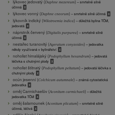
lýkovec jedovatý (
)
– smrtelně silně
Daphne mezereum
účinná
lýkovec vonný (
)
– smrtelně silně účinná
Daphne cneorum
lýkovník indický (
)
– důležitá bylina TČM,
Wikstroemia indica
jedovatá
náprstník červený (
)
– smrtelně silně
Digitalis purpurea
účinná
nestařec turanovitý (
)
– jedovatka
Ageratum conyzoides
někdy využívaná v bylinářství
noholist himalájský (
)
– jedovatá
Podophyllum hexandrum
léčivka s chutnými plody
noholist štítnatý (
)
– jedovatá léčivka s
Podophyllum peltatum
chutnými plody
ocún jesenní (
)
– známá cytostatická
Colchicum autumnale
jedovatka
oměj Carmichaelův (
)
– důležitá
Aconitum carmichaeli
jedovatka TČM
oměj šalamounek (
)
– smrtelně silně
Aconitum plicatum
účinná, léčivá
orličín čínský (
)