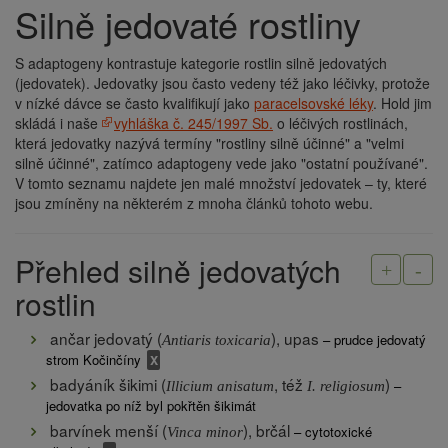
Silně jedovaté rostliny
Drobečková
navigace
S adaptogeny kontrastuje kategorie rostlin silně jedovatých
(jedovatek). Jedovatky jsou často vedeny též jako léčivky, protože
v nízké dávce se často kvalifikují jako
paracelsovské léky
. Hold jim
skládá i naše
vyhláška č. 245/1997 Sb.
o léčivých rostlinách,
která jedovatky nazývá termíny "rostliny silně účinné" a "velmi
silně účinné", zatímco adaptogeny vede jako "ostatní používané".
V tomto seznamu najdete jen malé množství jedovatek – ty, které
jsou zmíněny na některém z mnoha článků tohoto webu.
Přehled silně jedovatých
open al
clos
rostlin
ančar jedovatý (
), upas
– prudce jedovatý
Antiaris toxicaria
strom Kočinčíny
badyáník šikimi (
, též
)
–
Illicium anisatum
I. religiosum
jedovatka po níž byl pokřtěn šikimát
barvínek menší (
), brčál
– cytotoxické
Vinca minor