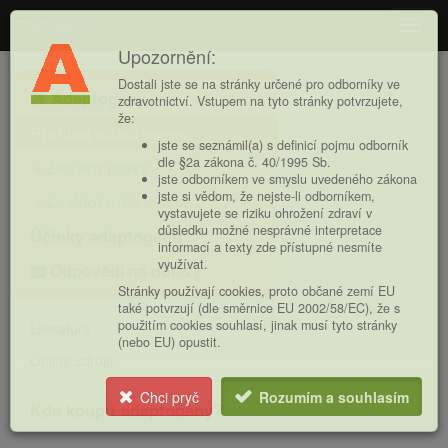
Adaptogeny
Navig
Upozornění:
Hlavní
Dostali jste se na stránky určené pro odborníky ve
Adaptogeny
nabídka
zdravotnictví. Vstupem na tyto stránky potvrzujete,
že:
Přehled adaptogenů
jste se seznámil(a) s definicí pojmu odborník
dle §2a zákona č. 40/1995 Sb.
Ženšen pravý
jste odborníkem ve smyslu uvedeného zákona
jste si vědom, že nejste-li odborníkem,
Lesklokorka lesklá
vystavujete se riziku ohrožení zdraví v
důsledku možné nesprávné interpretace
Účinky adaptogenů
informací a texty zde přístupné nesmíte
využívat.
Odpovědi na dotazy
Stránky používají cookies, proto občané zemí EU
také potvrzují (dle směrnice EU 2002/58/EC), že s
použitím cookies souhlasí, jinak musí tyto stránky
Literatura
(nebo EU) opustit.
Online zdroje
Chci pryč
Rozumím a souhlasím
Kde koupit adaptogeny?