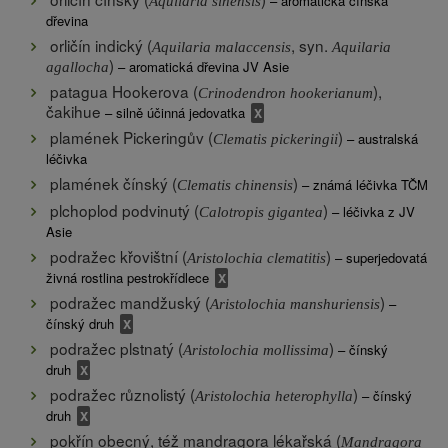
– aromatická čínská
Aquilaria sinensis
dřevina
orličín indický (
, syn.
Aquilaria malaccensis
Aquilaria
)
– aromatická dřevina JV Asie
agallocha
patagua Hookerova (
),
Crinodendron hookerianum
čakihue
– silně účinná jedovatka
plamének Pickeringův (
)
– australská
Clematis pickeringii
léčivka
plamének čínský (
)
– známá léčivka TČM
Clematis chinensis
plchoplod podvinutý (
)
– léčivka z JV
Calotropis gigantea
Asie
podražec křovištní (
)
– superjedovatá
Aristolochia clematitis
živná rostlina pestrokřídlece
podražec mandžuský (
)
–
Aristolochia manshuriensis
čínský druh
podražec plstnatý (
)
– čínský
Aristolochia mollissima
druh
podražec různolistý (
)
– čínský
Aristolochia heterophylla
druh
pokřín obecný, též mandragora lékařská (
Mandragora