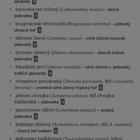
alkaloidy
barvínkovec růžový (
)
– léčivá
Catharanthus roseus
jedovatka
brugmansie stromovitá (
)
– jedovatý
Brugmansia arborea
okrasný keř
dávivec černý (
)
– silně účinná (rozuměj
Jatropha curcas
jedovatá)
durman obecný (
)
– obecně známá
Datura stramonium
jedovatka
hlaváček jarní (
)
– silně účinná (= jedovatá),
Adonis vernalis
srdeční glykosidy
chrastoun peruánský (
, též
Thevetia peruviana
Cascabela
)
– smrtelně silně účinný tropický keř
thevetia
jalovec chvojka (
), též chvojka
Juniperus sabina
klášterská
– jedovatka
jasmínovec sličný (
)
– asijská
Gelsemium elegans
jedovatka
jedokap obecný (
, též
)
Acokanthera schimperi
A. ouabaio
– šípový jed ouabain
jedovatec balšámový (
), kdysi
Toxicodendron vernix