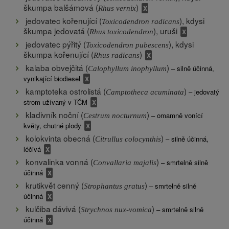
škumpa balšámová (
)
Rhus vernix
jedovatec kořenující (
), kdysi
Toxicodendron radicans
škumpa jedovatá (
), uruši
Rhus toxicodendron
jedovatec pýřitý (
), kdysi
Toxicodendron pubescens
škumpa kořenující (
)
Rhus radicans
kalaba obvejčitá (
)
– silně účinná,
Calophyllum inophyllum
vynikající biodiesel
kamptoteka ostrolistá (
)
– jedovatý
Camptotheca acuminata
strom užívaný v TČM
kladivník noční (
)
– omamně vonící
Cestrum nocturnum
květy, chutné plody
kolokvinta obecná (
)
– silně účinná,
Citrullus colocynthis
léčivá
konvalinka vonná (
)
– smrtelně silně
Convallaria majalis
účinná
krutikvět cenný (
)
– smrtelně silně
Strophantus gratus
účinná
kulčiba dávivá (
)
– smrtelně silně
Strychnos nux-vomica
účinná