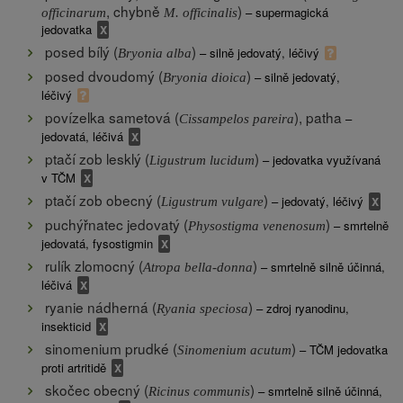
, chybně
)
– supermagická
officinarum
M. officinalis
jedovatka
posed bílý (
)
– silně jedovatý, léčivý
Bryonia alba
posed dvoudomý (
)
– silně jedovatý,
Bryonia dioica
léčivý
povízelka sametová (
), patha
–
Cissampelos pareira
jedovatá, léčivá
ptačí zob lesklý (
)
– jedovatka využívaná
Ligustrum lucidum
v TČM
ptačí zob obecný (
)
– jedovatý, léčivý
Ligustrum vulgare
puchýřnatec jedovatý (
)
– smrtelně
Physostigma venenosum
jedovatá, fysostigmin
rulík zlomocný (
)
– smrtelně silně účinná,
Atropa bella-donna
léčivá
ryanie nádherná (
)
– zdroj ryanodinu,
Ryania speciosa
insekticid
sinomenium prudké (
)
– TČM jedovatka
Sinomenium acutum
proti artritidě
skočec obecný (
)
– smrtelně silně účinná,
Ricinus communis