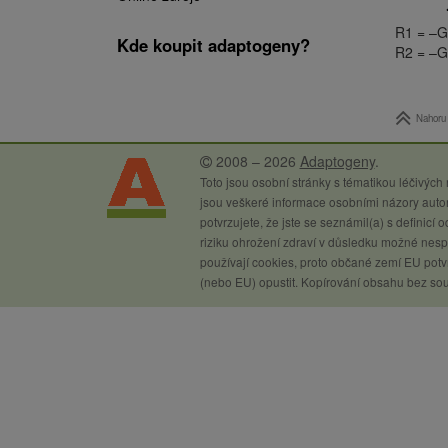
R1 = –G
Kde koupit adaptogeny?
R2 = –G
Nahoru
2008 – 2026
Adaptogeny
.
Toto jsou osobní stránky s tématikou léčivých
jsou veškeré informace osobními názory autor
potvrzujete, že jste se seznámil(a) s definicí
riziku ohrožení zdraví v důsledku možné nespr
používají cookies, proto občané zemí EU potvr
(nebo EU) opustit. Kopírování obsahu bez so