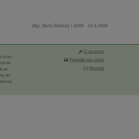
Mgr. Boris Štítnický
|
2009
-
10.3.2009
O autorovi
o jinak,
Pravidla pro citaci
stránek
Kontakt
te se
nky též
 stránky