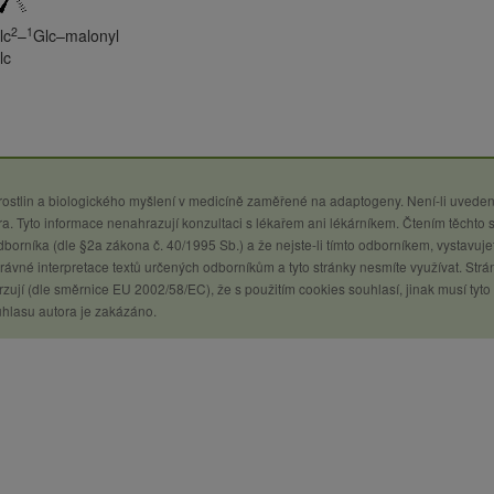
2
1
lc
–
Glc–malonyl
lc
 rostlin a biologického myšlení v medicíně zaměřené na adaptogeny. Není-li uveden
a. Tyto informace nenahrazují konzultaci s lékařem ani lékárníkem. Čtením těchto 
 odborníka (dle §2a zákona č. 40/1995 Sb.) a že nejste-li tímto odborníkem, vystavuje
ávné interpretace textů určených odborníkům a tyto stránky nesmíte využívat. Strá
zují (dle směrnice EU 2002/58/EC), že s použitím cookies souhlasí, jinak musí tyto
uhlasu autora je zakázáno.