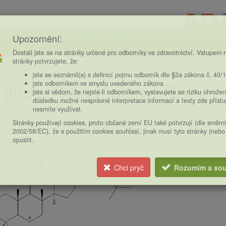
Upozornění:
Dostali jste se na stránky určené pro odborníky ve zdravotnictví. Vstupem n
stránky potvrzujete, že:
eny
Fytochemie
Ginsenosidy / Panaxosidy
ce
jste se seznámil(a) s definicí pojmu odborník dle §2a zákona č. 40/
 ginsenosid malonyl-Rd
jste odborníkem ve smyslu uvedeného zákona
jste si vědom, že nejste-li odborníkem, vystavujete se riziku ohrožen
důsledku možné nesprávné interpretace informací a texty zde příst
nesmíte využívat.
nsenosid malonyl-Rd
Stránky používají cookies, proto občané zemí EU také potvrzují (dle směrn
2002/58/EC), že s použitím cookies souhlasí, jinak musí tyto stránky (nebo
opustit.
ylový derivát
ginsenosidu Rd
:
Chci pryč
Rozumím a sou