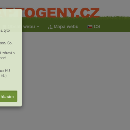
Obsah webu
Mapa webu
CS
a tyto
1995 Sb.
í zdraví v
upné
ice EU
 EU)
hlasím