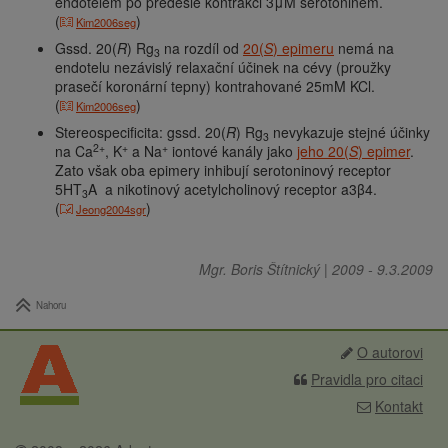
endotelem po předešlé kontrakci 3μM serotoninem.
(
)
Kim2006seg
Gssd. 20(
R
) Rg
na rozdíl od
20(
S
) epimeru
nemá na
3
endotelu nezávislý relaxační účinek na cévy (proužky
prasečí koronární tepny) kontrahované 25mM KCl.
(
)
Kim2006seg
Stereospecificita: gssd. 20(
R
) Rg
nevykazuje stejné účinky
3
2+
+
+
na Ca
, K
a Na
iontové kanály jako
jeho 20(
S
) epimer
.
Zato však oba epimery inhibují serotoninový receptor
5HT
A a nikotinový acetylcholinový receptor a3β4.
3
(
)
Jeong2004sgr
Mgr. Boris Štítnický
|
2009
-
9.3.2009
Nahoru
O autorovi
Pravidla pro citaci
Kontakt