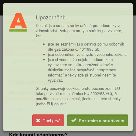
Adaptogeny
Navig
Upozornění:
Hlavní
Dostali jste se na stránky určené pro odborníky ve
Adaptogeny
nabídka
zdravotnictví. Vstupem na tyto stránky potvrzujete,
že:
Přehled adaptogenů
jste se seznámil(a) s definicí pojmu odborník
dle §2a zákona č. 40/1995 Sb.
Ženšen pravý
jste odborníkem ve smyslu uvedeného zákona
jste si vědom, že nejste-li odborníkem,
Jak ženšen užívat
vystavujete se riziku ohrožení zdraví v
důsledku možné nesprávné interpretace
Lesklokorka lesklá
informací a texty zde přístupné nesmíte
využívat.
Účinky adaptogenů
Stránky používají cookies, proto občané zemí EU
Odpovědi na dotazy
také potvrzují (dle směrnice EU 2002/58/EC), že s
použitím cookies souhlasí, jinak musí tyto stránky
(nebo EU) opustit.
Literatura
Online zdroje
Chci pryč
Rozumím a souhlasím
Kde koupit adaptogeny?