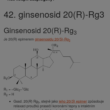
42. ginsenosid 20(R)-Rg3
Drobečková
navigace
ginsenosid 20(
R
)-Rg
3
Je 20(
R
) epimerem
ginsenosidu 20(
S
)-Rg
3
1
R
= –Glc
–
Glc
1
2
R
= H
2
Gssd. 20(
R
) Rg
, stejně jako
jeho 20(
S
) epimer
způsobuje
3
relaxaci proužků prasečí koronární tepny s intaktním