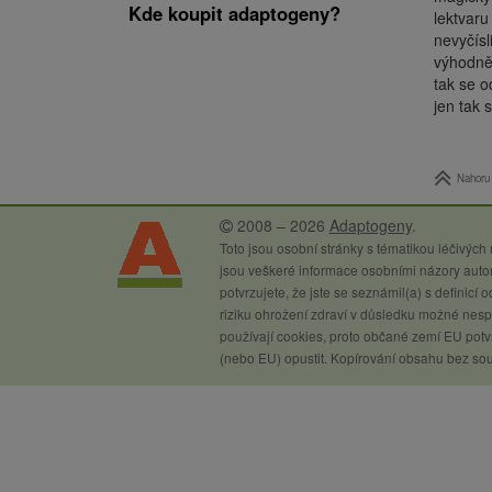
Kde koupit adaptogeny?
lektvaru
nevyčísl
výhodněj
tak se o
jen tak 
Nahoru
2008 – 2026
Adaptogeny
.
Toto jsou osobní stránky s tématikou léčivých
jsou veškeré informace osobními názory autor
potvrzujete, že jste se seznámil(a) s definicí
riziku ohrožení zdraví v důsledku možné nespr
používají cookies, proto občané zemí EU potvr
(nebo EU) opustit. Kopírování obsahu bez so