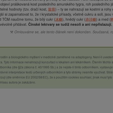
 objeví práškovaná kost posledního amurského tygra, roh posledního 
itelné hodnoty (tzv. dračí kost,
龍骨
) – ty se nahrazují se kostmi a rohy
ší si zapamatovat to, že i krystalické přísady, včetně cukru a soli, js
d TČM naučme tomu, že bílý cukr (
冰糖
), hnědý cukr (
赤沙糖
) a med (
svévolně přidávat.
Čínské lektvary se tudíž nesolí a ani nepřislazují
,
⚒
Omlouváme se, ale tento článek není dokončen. Současná, r
 rostlin a biologického myšlení v medicíně zaměřené na adaptogeny. Není-li uveden
a. Tyto informace nenahrazují konzultaci s lékařem ani lékárníkem. Čtením těchto 
 odborníka (dle §2a zákona č. 40/1995 Sb.) a že nejste-li tímto odborníkem, vystavuje
ávné interpretace textů určených odborníkům a tyto stránky nesmíte využívat. Strá
zují (dle směrnice EU 2002/58/EC), že s použitím cookies souhlasí, jinak musí tyto
uhlasu autora je zakázáno.