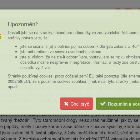
Upozornění:
Dostali jste se na stránky určené pro odborníky ve zdravotnictví. Vstupem n
stránky potvrzujete, že:
eny
Lektvary TČM
ce
jste se seznámil(a) s definicí pojmu odborník dle §2a zákona č. 40/
tické přísady v TČM
jste odborníkem ve smyslu uvedeného zákona
jste si vědom, že nejste-li odborníkem, vystavujete se riziku ohrožen
důsledku možné nesprávné interpretace informací a texty zde příst
nesmíte využívat.
vočišné a minerální přísady
Stránky používají cookies, proto občané zemí EU také potvrzují (dle směrn
2002/58/EC), že s použitím cookies souhlasí, jinak musí tyto stránky (nebo
opustit.
to přísady vzbuzují u směsí TČM největší zájem a leckdy i odpor. Ve sm
ceněné jsou ty, které v sobě sjednocují obě protichůdné složky. Napří
a hrotnokřídlece) i "rostlinnou" (
), takže v sobě spoju
Cordyceps sinensis
Chci pryč
Rozumím a sou
bsahuje-li hostitelské kořeny borovice (
茯神
). Z týchž důvodů TČM oblib
ušně (
石決明
), krunýř želvy (
龜甲
), v lýčí obalený paroh jelena Davidova
zvaný "bezoár". Tyto staromódní drogy nejsou tak neúčinné, jak by se 
ké peptidy, mletý žlučový kámen zase důležité žlučové kyseliny, které s
í jsou sušení štíři, švábi, pijavky, žížaly, mořští koníci a horší, včetně
význam. Z hlediska ochrany přírody si už naštěstí TČM vstoupila do s