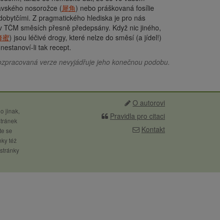
jávského nosorožce (
犀角
) nebo práškovaná fosílie
 dobytčími. Z pragmatického hlediska je pro nás
ou v TČM směsích přesně předepsány. Když nic jiného,
蜂蜜
) jsou léčivé drogy, které nelze do směsí (a jídel!)
 nestanoví-li tak recept.
ozpracovaná verze nevyjádřuje jeho konečnou podobu.
O autorovi
o jinak,
Pravidla pro citaci
stránek
Kontakt
te se
nky též
 stránky