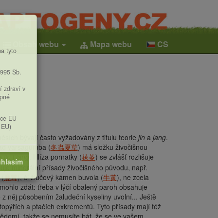
Obsah webu
Mapa webu
CS
a tyto
1995 Sb.
í zdraví v
upné
ice EU
 EU)
ěsích bývají často vyžadovány z titulu teorie
jin
a
jang
.
klad yarsagumba (
冬蟲夏草
) má složku živočišnou
je
jin
i
jang
. Hlíza pornatky (
茯苓
) se zvlášť rozlišuje
hlasím
uje minerální přísady živočišného původu, např.
 (
鹿茸
), či žlučový kámen buvola (
牛黃
), ne zcela
mohlo zdát: třeba v lýčí obalený paroh obsahuje
e z něj působením žaludeční kyseliny uvolní... Ještě
 netopýřích a ptačích exkrementů. Tyto přísady mají též
vědomí, takže se nemusíte bát, že se ve vašem