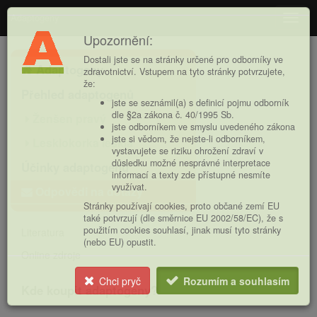
Adaptogeny
Navig
Upozornění:
Hlavní
Dostali jste se na stránky určené pro odborníky ve
Adaptogeny
nabídka
zdravotnictví. Vstupem na tyto stránky potvrzujete,
že:
Přehled adaptogenů
jste se seznámil(a) s definicí pojmu odborník
dle §2a zákona č. 40/1995 Sb.
Ženšen pravý
jste odborníkem ve smyslu uvedeného zákona
jste si vědom, že nejste-li odborníkem,
Lesklokorka lesklá
vystavujete se riziku ohrožení zdraví v
důsledku možné nesprávné interpretace
Účinky adaptogenů
informací a texty zde přístupné nesmíte
využívat.
Odpovědi na dotazy
Stránky používají cookies, proto občané zemí EU
také potvrzují (dle směrnice EU 2002/58/EC), že s
použitím cookies souhlasí, jinak musí tyto stránky
Literatura
(nebo EU) opustit.
Online zdroje
Chci pryč
Rozumím a souhlasím
Kde koupit adaptogeny?