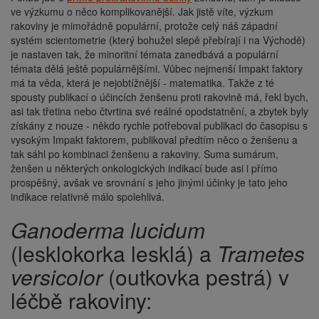
ve výzkumu o něco komplikovanější. Jak jistě víte, výzkum
rakoviny je mimořádně populární, protože celý náš západní
systém scientometrie (který bohužel slepě přebírají i na Východě)
je nastaven tak, že minoritní témata zanedbává a populární
témata dělá ještě populárnějšími. Vůbec nejmenší Impakt faktory
má ta věda, která je nejobtížnější - matematika. Takže z té
spousty publikací o účincích ženšenu proti rakovině má, řekl bych,
asi tak třetina nebo čtvrtina své reálné opodstatnění, a zbytek byly
získány z nouze - někdo rychle potřeboval publikaci do časopisu s
vysokým Impakt faktorem, publikoval předtím něco o ženšenu a
tak sáhl po kombinaci ženšenu a rakoviny. Suma sumárum,
ženšen u některých onkologických indikací bude asi i přímo
prospěšný, avšak ve srovnání s jeho jinými účinky je tato jeho
indikace relativně málo spolehlivá.
Ganoderma lucidum
(lesklokorka lesklá) a
Trametes
versicolor
(outkovka pestrá) v
léčbě rakoviny: