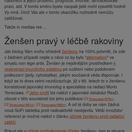
nádorech a jejich průběhu, prognóze, imunitě, farmaceutické
praxi, atd. V tomto směru byste naopak jistě mohl vysvětlit hodně
Vy mně, čímž Vás ale v tomto okamžiku rozhodně nemůžu
zatěžovat.
Takže in medias res ...
Ženšen pravý v léčbě rakoviny
Jak biolog Vám mohu ohledně
ženšenu
na 100% potvrdit, že zde
v žádném případě nejde o něco co by bylo "
alternativní
" ve
smyslu
non lege artis.
Ženšen je nejsilnějším prostředkem
k
regeneraci imunitního systému
po ozáření nebo podobném
poškození (jedy, cytostatika), jakým současná věda disponuje. I
když se to dnes velmi nezdůrazňuje, již v 80. letech to o ženšenu
konstatoval japonský imunolog a specialista na radiaci Morio
Yonezawa.
Jeho profil
lze nalézt v japonské databázi ReaD,
citovat v této souvislosti lze jeho publikace
,
Yonezawa1976rri
,
. A od té doby se nám žádná
Yonezawa1981rri
Yonezawa1985rri
nová SciFi tabletka proti radioaktivitě neobjevila. Větší množství
referencí je možné nalézt v článku
účinek ženšenu proti radiační
zátěží
.
Pokud jde o
přímé protirakovinné účinky
ženšenu, tam je situace