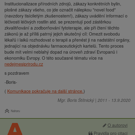
Institucionalizace přírodních zdrojů, zákazy konkrétních bylin,
plošné zákazy všeho, co jde označit nálepkou "novel food"
(navzdory tisíciletým zkušenostem!), zákazy uvádění informací o
léčivosti léčivých rostlin atd. se prezentují pod zástěrkou
zkvalitňování a zodborňování fytoterapie, ale při čtení těchto
zákonů je až příliš patrný jejich skutečný cíl: Omezit svobodu
lékařů i laiků rozhodovat o terapii a přenést ji na nadstátní orgány,
jednající na objednávku farmaceutických kartelů. Tento proces
bude mít velmi neblahý dopad na úroveň zdraví Evropanů i
ekonomiku Evropy. O této současné tématu více na
nedejmesiprirodu.cz
s pozdravem
-Boris-
(
Komunikace pokračuje na další stránce.
)
Mgr. Boris Štítnický
|
2011
-
13.9.2020
Nahoru
O autorovi
Pravidla pro citaci