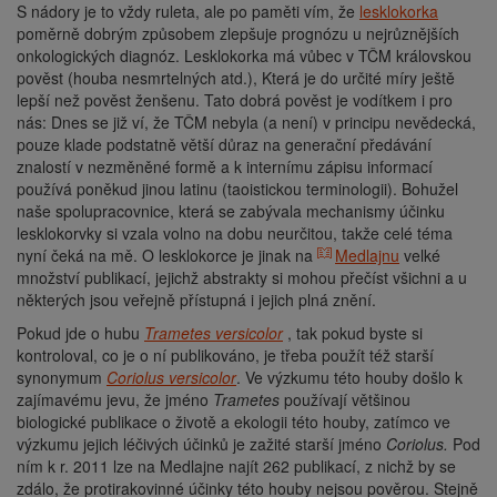
S nádory je to vždy ruleta, ale po paměti vím, že
lesklokorka
poměrně dobrým způsobem zlepšuje prognózu u nejrůznějších
onkologických diagnóz. Lesklokorka má vůbec v TČM královskou
pověst (houba nesmrtelných atd.), Která je do určité míry ještě
lepší než pověst ženšenu. Tato dobrá pověst je vodítkem i pro
nás: Dnes se již ví, že TČM nebyla (a není) v principu nevědecká,
pouze klade podstatně větší důraz na generační předávání
znalostí v nezměněné formě a k internímu zápisu informací
používá poněkud jinou latinu (taoistickou terminologii). Bohužel
naše spolupracovnice, která se zabývala mechanismy účinku
lesklokorvky si vzala volno na dobu neurčitou, takže celé téma
nyní čeká na mě. O lesklokorce je jinak na
Medlajnu
velké
množství publikací, jejichž abstrakty si mohou přečíst všichni a u
některých jsou veřejně přístupná i jejich plná znění.
Pokud jde o hubu
Trametes versicolor
, tak pokud byste si
kontroloval, co je o ní publikováno, je třeba použít též starší
synonymum
Coriolus versicolor
. Ve výzkumu této houby došlo k
zajímavému jevu, že jméno
Trametes
používají většinou
biologické publikace o životě a ekologii této houby, zatímco ve
výzkumu jejich léčivých účinků je zažité starší jméno
Coriolus.
Pod
ním k r. 2011 lze na Medlajne najít 262 publikací, z nichž by se
zdálo, že protirakovinné účinky této houby nejsou pověrou. Stejně