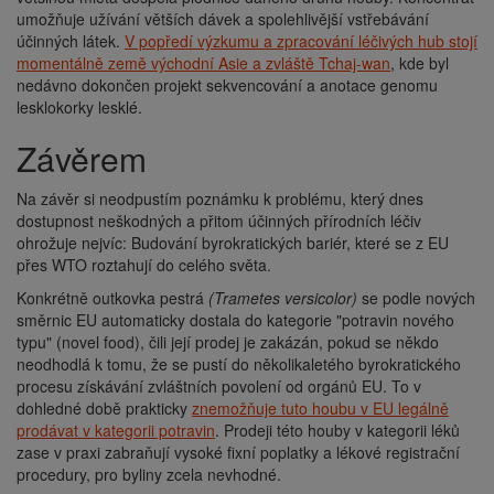
umožňuje užívání větších dávek a spolehlivější vstřebávání
účinných látek.
V popředí výzkumu a zpracování léčivých hub stojí
momentálně země východní Asie a zvláště Tchaj-wan
, kde byl
nedávno dokončen projekt sekvencování a anotace genomu
lesklokorky lesklé.
Závěrem
Na závěr si neodpustím poznámku k problému, který dnes
dostupnost neškodných a přitom účinných přírodních léčiv
ohrožuje nejvíc: Budování byrokratických bariér, které se z EU
přes WTO roztahují do celého světa.
Konkrétně outkovka pestrá
(Trametes versicolor)
se podle nových
směrnic EU automaticky dostala do kategorie "potravin nového
typu" (novel food), čili její prodej je zakázán, pokud se někdo
neodhodlá k tomu, že se pustí do několikaletého byrokratického
procesu získávání zvláštních povolení od orgánů EU. To v
dohledné době prakticky
znemožňuje tuto houbu v EU legálně
prodávat v kategorii potravin
. Prodeji této houby v kategorii léků
zase v praxi zabraňují vysoké fixní poplatky a lékové registrační
procedury, pro byliny zcela nevhodné.