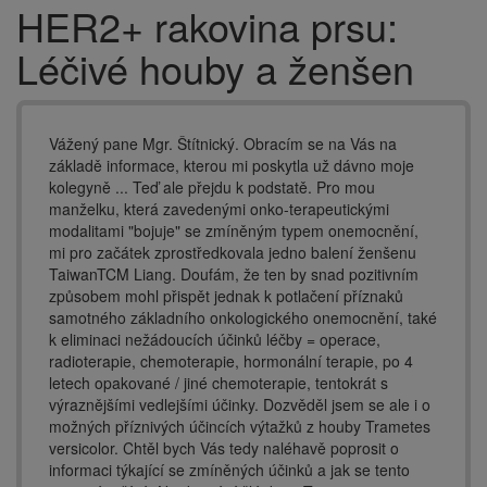
HER2+ rakovina prsu:
Drobečková
navigace
Léčivé houby a ženšen
Vážený pane Mgr. Štítnický. Obracím se na Vás na
základě informace, kterou mi poskytla už dávno moje
kolegyně ... Teď ale přejdu k podstatě. Pro mou
manželku, která zavedenými onko-terapeutickými
modalitami "bojuje" se zmíněným typem onemocnění,
mi pro začátek zprostředkovala jedno balení ženšenu
TaiwanTCM Liang. Doufám, že ten by snad pozitivním
způsobem mohl přispět jednak k potlačení příznaků
samotného základního onkologického onemocnění, také
k eliminaci nežádoucích účinků léčby = operace,
radioterapie, chemoterapie, hormonální terapie, po 4
letech opakované / jiné chemoterapie, tentokrát s
výraznějšími vedlejšími účinky. Dozvěděl jsem se ale i o
možných příznivých účincích výtažků z houby Trametes
versicolor. Chtěl bych Vás tedy naléhavě poprosit o
informaci týkající se zmíněných účinků a jak se tento