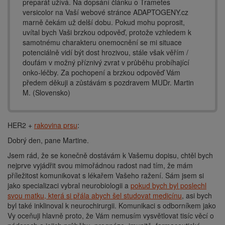
preparát užívá. Na dopsání článku o Trametes
versicolor na Vaší webové stránce ADAPTOGENY.cz
marně čekám už delší dobu. Pokud mohu poprosit,
uvítal bych Vaši brzkou odpověď, protože vzhledem k
samotnému charakteru onemocnění se mi situace
potenciálně vidí být dost hrozivou, stále však věřím /
doufám v možný příznivý zvrat v průběhu probíhající
onko-léčby. Za pochopení a brzkou odpověď Vám
předem děkuji a zůstávám s pozdravem MUDr. Martin
M. (Slovensko)
HER2 +
rakovina prsu
:
Dobrý den, pane Martine.
Jsem rád, že se konečně dostávám k Vašemu dopisu, chtěl bych
nejprve vyjádřit svou mimořádnou radost nad tím, že mám
příležitost komunikovat s lékařem Vašeho ražení. Sám jsem si
jako specializaci vybral neurobiologii a
pokud bych byl poslechl
svou matku, která si přála abych šel studovat medicínu
, asi bych
byl také inklinoval k neurochirurgii. Komunikaci s odborníkem jako
Vy oceňuji hlavně proto, že Vám nemusím vysvětlovat tisíc věcí o