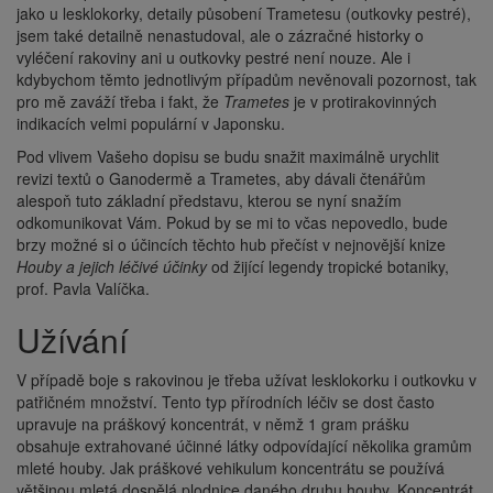
jako u lesklokorky, detaily působení Trametesu (outkovky pestré),
jsem také detailně nenastudoval, ale o zázračné historky o
vyléčení rakoviny ani u outkovky pestré není nouze. Ale i
kdybychom těmto jednotlivým případům nevěnovali pozornost, tak
pro mě zaváží třeba i fakt, že
Trametes
je v protirakovinných
indikacích velmi populární v Japonsku.
Pod vlivem Vašeho dopisu se budu snažit maximálně urychlit
revizi textů o Ganodermě a Trametes, aby dávali čtenářům
alespoň tuto základní představu, kterou se nyní snažím
odkomunikovat Vám. Pokud by se mi to včas nepovedlo, bude
brzy možné si o účincích těchto hub přečíst v nejnovější knize
Houby a jejich léčivé účinky
od žijící legendy tropické botaniky,
prof. Pavla Valíčka.
Užívání
V případě boje s rakovinou je třeba užívat lesklokorku i outkovku v
patřičném množství. Tento typ přírodních léčiv se dost často
upravuje na práškový koncentrát, v němž 1 gram prášku
obsahuje extrahované účinné látky odpovídající několika gramům
mleté houby. Jak práškové vehikulum koncentrátu se používá
většinou mletá dospělá plodnice daného druhu houby. Koncentrát