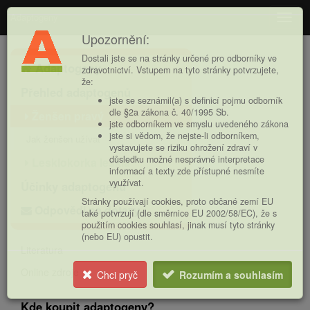
Adaptogeny
Navig
Upozornění:
Hlavní
Dostali jste se na stránky určené pro odborníky ve
Adaptogeny
nabídka
zdravotnictví. Vstupem na tyto stránky potvrzujete,
že:
Přehled adaptogenů
jste se seznámil(a) s definicí pojmu odborník
dle §2a zákona č. 40/1995 Sb.
Ženšen pravý
jste odborníkem ve smyslu uvedeného zákona
jste si vědom, že nejste-li odborníkem,
Jak ženšen užívat
vystavujete se riziku ohrožení zdraví v
důsledku možné nesprávné interpretace
Lesklokorka lesklá
informací a texty zde přístupné nesmíte
využívat.
Účinky adaptogenů
Stránky používají cookies, proto občané zemí EU
Odpovědi na dotazy
také potvrzují (dle směrnice EU 2002/58/EC), že s
použitím cookies souhlasí, jinak musí tyto stránky
(nebo EU) opustit.
Literatura
Online zdroje
Chci pryč
Rozumím a souhlasím
Kde koupit adaptogeny?