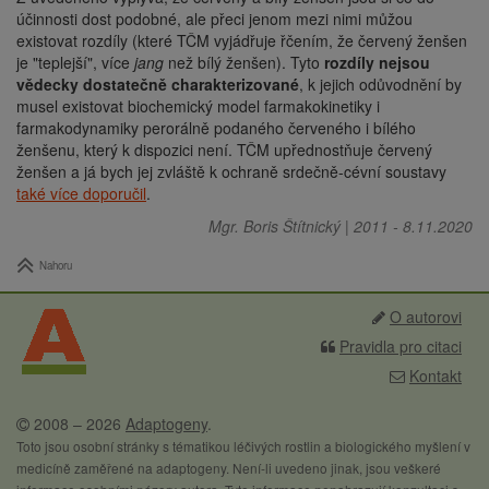
účinnosti dost podobné, ale přeci jenom mezi nimi můžou
existovat rozdíly (které TČM vyjádřuje řčením, že červený ženšen
je "teplejší", více
jang
než bílý ženšen). Tyto
rozdíly nejsou
vědecky dostatečně charakterizované
, k jejich odůvodnění by
musel existovat biochemický model farmakokinetiky i
farmakodynamiky perorálně podaného červeného i bílého
ženšenu, který k dispozici není. TČM upřednostňuje červený
ženšen a já bych jej zvláště k ochraně srdečně-cévní soustavy
také více doporučil
.
Mgr. Boris Štítnický
|
2011
-
8.11.2020
Nahoru
O autorovi
Pravidla pro citaci
Kontakt
2008 – 2026
Adaptogeny
.
Toto jsou osobní stránky s tématikou léčivých rostlin a biologického myšlení v
medicíně zaměřené na adaptogeny. Není-li uvedeno jinak, jsou veškeré