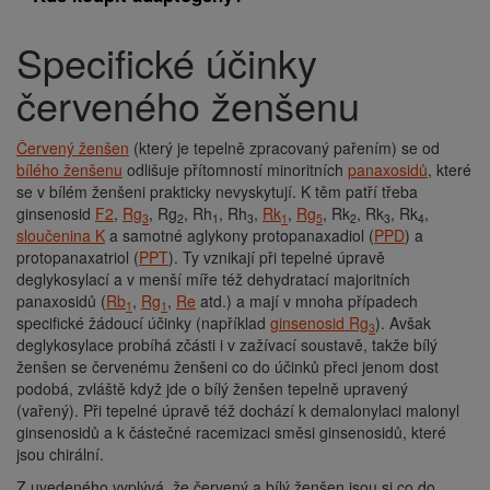
Specifické účinky
Drobečková
navigace
červeného ženšenu
Červený ženšen
(který je tepelně zpracovaný pařením) se od
bílého ženšenu
odlišuje přítomností minoritních
panaxosidů
, které
se v bílém ženšeni prakticky nevyskytují. K těm patří třeba
ginsenosid
F2
,
Rg
, Rg
, Rh
, Rh
,
Rk
,
Rg
, Rk
, Rk
, Rk
,
3
2
1
3
1
5
2
3
4
sloučenina K
a samotné aglykony protopanaxadiol (
PPD
) a
protopanaxatriol (
PPT
). Ty vznikají při tepelné úpravě
deglykosylací a v menší míře též dehydratací majoritních
panaxosidů (
Rb
,
Rg
,
Re
atd.) a mají v mnoha případech
1
1
specifické žádoucí účinky (například
ginsenosid Rg
). Avšak
3
deglykosylace probíhá zčásti i v zažívací soustavě, takže bílý
ženšen se červenému ženšeni co do účinků přeci jenom dost
podobá, zvláště když jde o bílý ženšen tepelně upravený
(vařený). Při tepelné úpravě též dochází k demalonylaci malonyl
ginsenosidů a k částečné racemizaci směsi ginsenosidů, které
jsou chirální.
Z uvedeného vyplývá, že červený a bílý ženšen jsou si co do