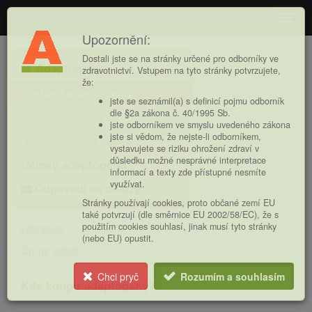
Adaptogeny
Navig
Upozornění:
Hlavní
Dostali jste se na stránky určené pro odborníky ve
Adaptogeny
nabídka
zdravotnictví. Vstupem na tyto stránky potvrzujete,
že:
Přehled adaptogenů
jste se seznámil(a) s definicí pojmu odborník
dle §2a zákona č. 40/1995 Sb.
Ženšen pravý
jste odborníkem ve smyslu uvedeného zákona
jste si vědom, že nejste-li odborníkem,
Lesklokorka lesklá
vystavujete se riziku ohrožení zdraví v
důsledku možné nesprávné interpretace
Účinky adaptogenů
informací a texty zde přístupné nesmíte
využívat.
Odpovědi na dotazy
Stránky používají cookies, proto občané zemí EU
také potvrzují (dle směrnice EU 2002/58/EC), že s
použitím cookies souhlasí, jinak musí tyto stránky
Literatura
(nebo EU) opustit.
Online zdroje
Chci pryč
Rozumím a souhlasím
Kde koupit adaptogeny?