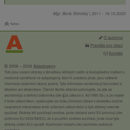
Mgr. Boris Štítnický
|
2011
-
16.10.2020
Nahoru
O autorovi
Pravidla pro citaci
Kontakt
2008 – 2026
Adaptogeny
.
Toto jsou osobní stránky s tématikou léčivých rostlin a biologického myšlení v
medicíně zaměřené na adaptogeny. Není-li uvedeno jinak, jsou veškeré
informace osobními názory autora. Tyto informace nenahrazují konzultaci s
lékařem ani lékárníkem. Čtením těchto stránek potvrzujete, že jste se
seznámil(a) s definicí odborníka (dle §2a zákona č. 40/1995 Sb.) a že nejste-
li tímto odborníkem, vystavujete se riziku ohrožení zdraví v důsledku možné
nesprávné interpretace textů určených odborníkům a tyto stránky nesmíte
využívat. Stránky též používají cookies, proto občané zemí EU potvrzují (dle
směrnice EU 2002/58/EC), že s použitím cookies souhlasí, jinak musí tyto
stránky (nebo EU) opustit. Kopírování obsahu bez souhlasu autora je
zakázáno.