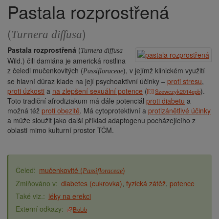
Pastala rozprostřená
Drobečková
navigace
(
)
Turnera diffusa
Pastala rozprostřená
(
Turnera diffusa
Wild.) čili damiána je americká rostlina
z čeledi mučenkovitých (
), v jejímž klinickém využití
Passifloraceae
se hlavní důraz klade na její psychoaktivní účinky –
proti stresu
,
proti úzkosti
a
na zlepšení sexuální potence
(
).
Szewczyk2014epb
Toto tradiční afrodiziakum má dále potenciál
proti diabetu
a
možná též
proti obezitě
. Má cytoprotektivní a
protizánětlivé účinky
a může sloužit jako další příklad adaptogenu pocházejícího z
oblasti mimo kulturní prostor TČM.
mučenkovité (
)
Passifloraceae
diabetes (cukrovka)
fyzická zátěž
potence
léky na erekci
BioLib