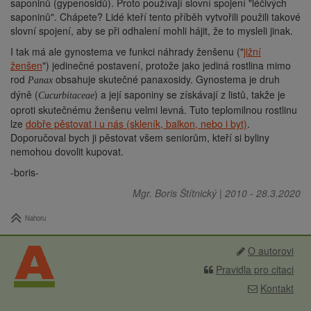
saponinů (gypenosidů). Proto používají slovní spojení "léčivých
saponinů". Chápete? Lidé kteří tento příběh vytvořili použili takové
slovní spojení, aby se při odhalení mohli hájit, že to mysleli jinak.
I tak má ale gynostema ve funkci náhrady ženšenu ("
jižní
ženšen
") jedinečné postavení, protože jako jediná rostlina mimo
rod
obsahuje skutečné panaxosidy. Gynostema je druh
Panax
dýně (
) a její saponiny se získávají z listů, takže je
Cucurbitaceae
oproti skutečnému ženšenu velmi levná. Tuto teplomilnou rostlinu
lze
dobře pěstovat i u nás (skleník, balkon, nebo i byt)
.
Doporučoval bych ji pěstovat všem seniorům, kteří si byliny
nemohou dovolit kupovat.
-boris-
Mgr. Boris Štítnický
|
2010
-
28.3.2020
Nahoru
O autorovi
Pravidla pro citaci
Kontakt