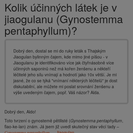
Kolik účinných látek je v
Drobečková
navigace
jiaogulanu (Gynostemma
pentaphyllum)?
Dobrý den, dostal se mi do ruky leták s Thajským
Jiaogulan bylinným čajem, kde mimo jiné píšou - v
Jiaogulanu je identifikováno více jak čtyřnásobně více
účinných saponinů než má kořen ženšenu a někteří
léčitelé jeho sílu vnímají a hodnotí jako 10x větší. Je mi
jasné, že co se týká "vnímaní některých léčitelů" je dost
diskutabilní, ale můžete mi poslat srovnání ženšenu a
výše uvedeným čajem, popř. Váš názor? Alda.
Dobrý den, Aldo!
Toto tvrzení o gynostemě pětilisté (
Gynostemma pentaphyllum
,
ťiao-ke-lan) znám. Já jsem již uvedl skutečný stav věcí tady –
— Jiaogulan
.
Gynostemma pentaphyllum