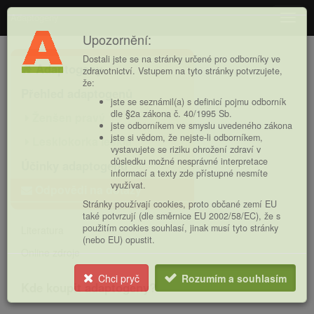
Adaptogeny
Navig
Upozornění:
Hlavní
Dostali jste se na stránky určené pro odborníky ve
Adaptogeny
nabídka
zdravotnictví. Vstupem na tyto stránky potvrzujete,
že:
Přehled adaptogenů
jste se seznámil(a) s definicí pojmu odborník
dle §2a zákona č. 40/1995 Sb.
Ženšen pravý
jste odborníkem ve smyslu uvedeného zákona
jste si vědom, že nejste-li odborníkem,
Lesklokorka lesklá
vystavujete se riziku ohrožení zdraví v
důsledku možné nesprávné interpretace
Účinky adaptogenů
informací a texty zde přístupné nesmíte
využívat.
Odpovědi na dotazy
Stránky používají cookies, proto občané zemí EU
také potvrzují (dle směrnice EU 2002/58/EC), že s
použitím cookies souhlasí, jinak musí tyto stránky
Literatura
(nebo EU) opustit.
Online zdroje
Chci pryč
Rozumím a souhlasím
Kde koupit adaptogeny?