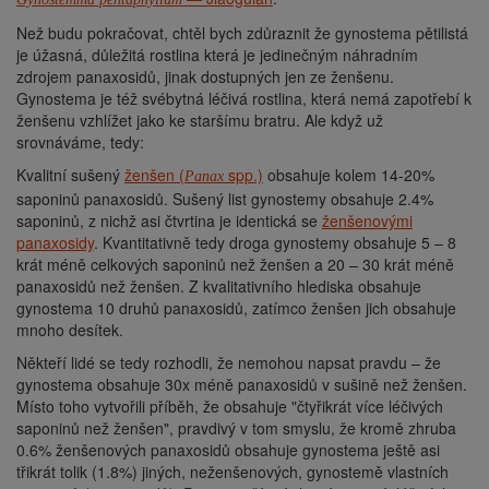
Než budu pokračovat, chtěl bych zdůraznit že gynostema pětilistá
je úžasná, důležitá rostlina která je jedinečným náhradním
zdrojem panaxosidů, jinak dostupných jen ze ženšenu.
Gynostema je též svébytná léčivá rostlina, která nemá zapotřebí k
ženšenu vzhlížet jako ke staršímu bratru. Ale když už
srovnáváme, tedy:
Kvalitní sušený
ženšen (
spp.)
obsahuje kolem 14-20%
Panax
saponinů panaxosidů. Sušený list gynostemy obsahuje 2.4%
saponinů, z nichž asi čtvrtina je identická se
ženšenovými
panaxosidy
. Kvantitativně tedy droga gynostemy obsahuje 5 – 8
krát méně celkových saponinů než ženšen a 20 – 30 krát méně
panaxosidů než ženšen. Z kvalitativního hlediska obsahuje
gynostema 10 druhů panaxosidů, zatímco ženšen jich obsahuje
mnoho desítek.
Někteří lidé se tedy rozhodli, že nemohou napsat pravdu – že
gynostema obsahuje 30x méně panaxosidů v sušině než ženšen.
Místo toho vytvořili příběh, že obsahuje "čtyřikrát více léčivých
saponinů než ženšen", pravdivý v tom smyslu, že kromě zhruba
0.6% ženšenových panaxosidů obsahuje gynostema ještě asi
třikrát tolik (1.8%) jiných, neženšenových, gynostemě vlastních