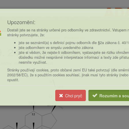
Upozornění:
Dostali jste se na stránky určené pro odborníky ve zdravotnictví. Vstupem n
stránky potvrzujete, že:
eny
Fytochemie
Ginsenosidy / Panaxosidy
ce
jste se seznámil(a) s definicí pojmu odborník dle §2a zákona č. 40/
. 24(R) pseudoginsenosid 
jste odborníkem ve smyslu uvedeného zákona
jste si vědom, že nejste-li odborníkem, vystavujete se riziku ohrožen
důsledku možné nesprávné interpretace informací a texty zde příst
nesmíte využívat.
anový, okotilolový panaxosid
Stránky používají cookies, proto občané zemí EU také potvrzují (dle směrn
2002/58/EC), že s použitím cookies souhlasí, jinak musí tyto stránky (nebo
opustit.
Chci pryč
Rozumím a sou