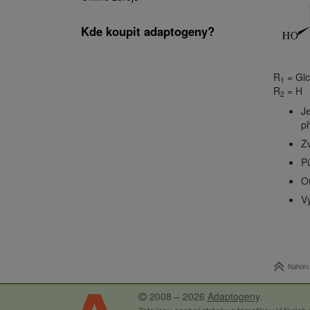
Kde koupit adaptogeny?
R
= Glc
1
R
= H
2
J
př
Zv
Pů
O
V
Nahoru
2008 – 2026
Adaptogeny
.