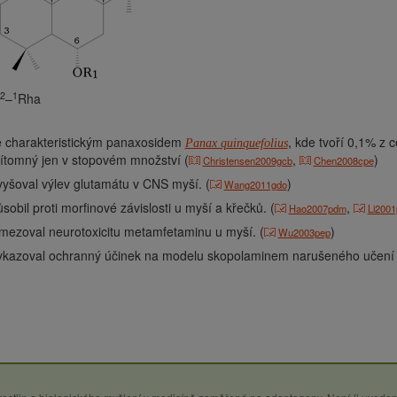
2
1
–
Rha
e charakteristickým panaxosidem
, kde tvoří 0,1% z
Panax quinquefolius
ítomný jen v stopovém množství (
,
)
Christensen2009gcb
Chen2008cpe
yšoval výlev glutamátu v CNS myší. (
)
Wang2011gdo
sobil proti morfinové závislosti u myší a křečků. (
,
Hao2007pdm
Li200
mezoval neurotoxicitu metamfetaminu u myší. (
)
Wu2003pep
ykazoval ochranný účinek na modelu skopolaminem narušeného učení u