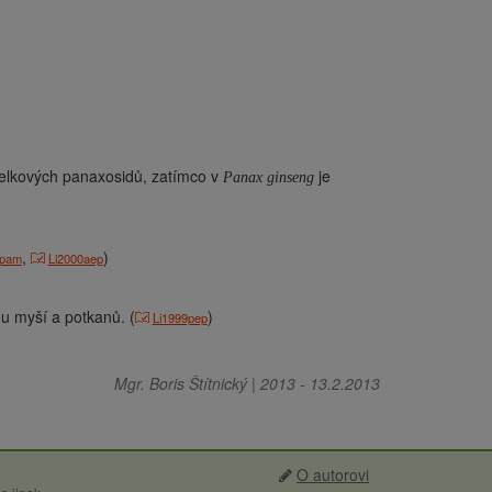
 celkových panaxosidů, zatímco v
je
Panax ginseng
,
)
1pam
Li2000aep
 myší a potkanů. (
)
Li1999pep
Mgr. Boris Štítnický
|
2013
-
13.2.2013
O autorovi