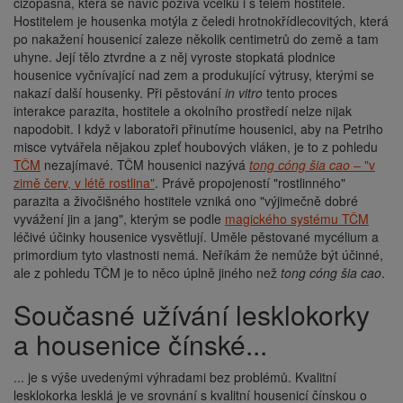
cizopasná, která se navíc požívá vcelku i s tělem hostitele.
Hostitelem je housenka motýla z čeledi hrotnokřídlecovitých, která
po nakažení housenicí zaleze několik centimetrů do země a tam
uhyne. Její tělo ztvrdne a z něj vyroste stopkatá plodnice
housenice vyčnívající nad zem a produkující výtrusy, kterými se
nakazí další housenky. Při pěstování
in vitro
tento proces
interakce parazita, hostitele a okolního prostředí nelze nijak
napodobit. I když v laboratoři přinutíme housenici, aby na Petriho
misce vytvářela nějakou zpleť houbových vláken, je to z pohledu
TČM
nezajímavé. TČM housenici nazývá
tong cóng šia cao
– "v
zimě červ, v létě rostlina"
. Právě propojeností "rostlinného"
parazita a živočišného hostitele vzniká ono "výjimečně dobré
vyvážení jin a jang", kterým se podle
magického systému TČM
léčivé účinky housenice vysvětlují. Uměle pěstované mycélium a
primordium tyto vlastnosti nemá. Neříkám že nemůže být účinné,
ale z pohledu TČM je to něco úplně jiného než
tong cóng šia cao
.
Současné užívání lesklokorky
a housenice čínské...
... je s výše uvedenými výhradami bez problémů. Kvalitní
lesklokorka lesklá je ve srovnání s kvalitní housenicí čínskou o