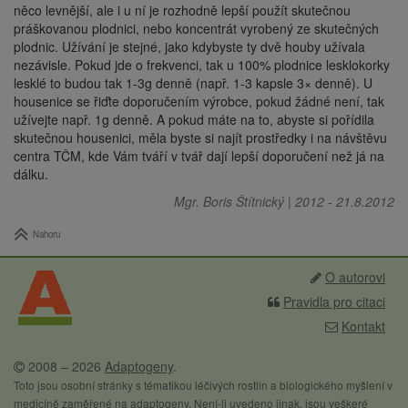
něco levnější, ale i u ní je rozhodně lepší použít skutečnou
práškovanou plodnici, nebo koncentrát vyrobený ze skutečných
plodnic. Užívání je stejné, jako kdybyste ty dvě houby užívala
nezávisle. Pokud jde o frekvenci, tak u 100% plodnice lesklokorky
lesklé to budou tak 1-3g denně (např. 1-3 kapsle 3× denně). U
housenice se řiďte doporučením výrobce, pokud žádné není, tak
užívejte např. 1g denně. A pokud máte na to, abyste si pořídila
skutečnou housenici, měla byste si najít prostředky i na návštěvu
centra TČM, kde Vám tváří v tvář dají lepší doporučení než já na
dálku.
Mgr. Boris Štítnický
|
2012
-
21.8.2012
Nahoru
O autorovi
Pravidla pro citaci
Kontakt
2008 – 2026
Adaptogeny
.
Toto jsou osobní stránky s tématikou léčivých rostlin a biologického myšlení v
medicíně zaměřené na adaptogeny. Není-li uvedeno jinak, jsou veškeré