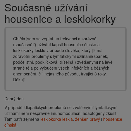
Současné užívání
Drobečková
navigace
housenice a lesklokorky
Chtěla jsem se zeptat na frekvenci a správné
(současné?) užívání kapslí housenice čínské a
lesklokorky lesklé v případě člověka, který již má
zdravotní problémy s lymfatickými uzlinami(spánek,
podčelistní, podklíčková, tříselná ) zvětšenými na levé
straně těla po vyloučení všech infekčních a běžných
onemocnění, čili nejasného původu, trvající 3 roky.
Děkuji
Dobrý den.
V případě idiopatických problémů se zvětšenými lymfatickými
uzlinami není nesprávné imunomodulační adaptogeny zkusit.
Tam patří zejména
lesklokorka lesklá
,
ženšen pravý
i
housenice
čínská
.