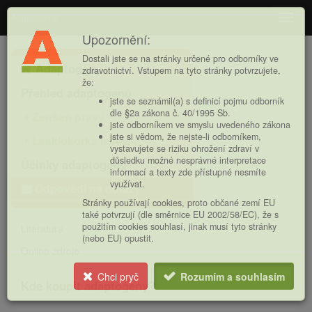
Adaptogeny
Navig
Upozornění:
Hlavní
Dostali jste se na stránky určené pro odborníky ve
Adaptogeny
nabídka
zdravotnictví. Vstupem na tyto stránky potvrzujete,
že:
Přehled adaptogenů
jste se seznámil(a) s definicí pojmu odborník
dle §2a zákona č. 40/1995 Sb.
Ženšen pravý
jste odborníkem ve smyslu uvedeného zákona
jste si vědom, že nejste-li odborníkem,
Lesklokorka lesklá
vystavujete se riziku ohrožení zdraví v
důsledku možné nesprávné interpretace
Účinky adaptogenů
informací a texty zde přístupné nesmíte
využívat.
Odpovědi na dotazy
Stránky používají cookies, proto občané zemí EU
také potvrzují (dle směrnice EU 2002/58/EC), že s
použitím cookies souhlasí, jinak musí tyto stránky
Literatura
(nebo EU) opustit.
Online zdroje
Chci pryč
Rozumím a souhlasím
Kde koupit adaptogeny?