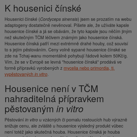
K housenici čínské
Housenici čínské (
Cordyceps sinensis
) jsem se prozatím na webu
adaptogeny dostatečně nevěnoval. Píšete ale, že užíváte kapsle
housenice čínské a já se obávám, že tyto kapsle jsou něčím jiným
než skutečným TČM léčivem známým jako housenice čínská.
Housenice čínská patří mezi extrémně drahé houby, což souvisí
to s jejím pěstováním. Ceny volně sypané housenice čínské se
zde na Tchaj-wanu momentálně pohybují řádově kolem 50Kč/g.
Vím, že se v Evropě se levná "housenice čínská" prodává ve
formě přípravků vyrobených z
mycelia nebo primordia, tj.
vypěstovaných
in vitro
.
Housenice není v TČM
nahraditelná přípravkem
pěstovaným
in vitro
Pěstování
in vitro
u vzácných či pomalu rostoucích hub výrazně
snižuje cenu, ale zvláště u housenice výsledný produkt vůbec
není totéž jako skutečná houba. Housenice čínská je houba